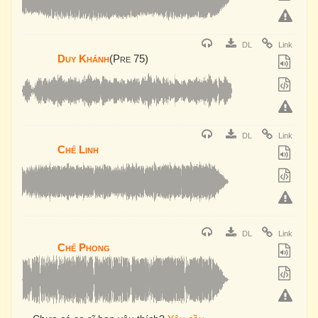
DL
Link
Duy Khánh
(Pre 75)
DL
Link
Chế Linh
DL
Link
Chế Phong