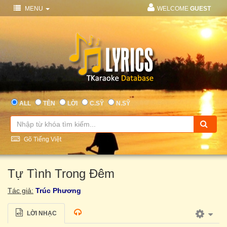
MENU
WELCOME
GUEST
ALL
TÊN
LỜI
C.SỸ
N.SỸ
Gõ Tiếng Việt
Tự Tình Trong Đêm
Tác giả:
Trúc Phương
LỜI NHẠC