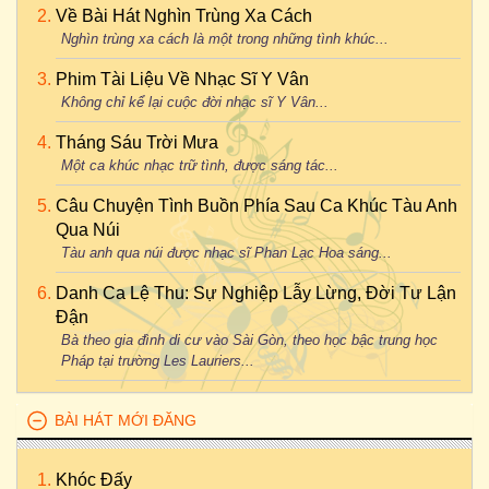
Về Bài Hát Nghìn Trùng Xa Cách
Nghìn trùng xa cách là một trong những tình khúc...
Phim Tài Liệu Về Nhạc Sĩ Y Vân
Không chỉ kể lại cuộc đời nhạc sĩ Y Vân...
Tháng Sáu Trời Mưa
Một ca khúc nhạc trữ tình, được sáng tác...
Câu Chuyện Tình Buồn Phía Sau Ca Khúc Tàu Anh
Qua Núi
Tàu anh qua núi được nhạc sĩ Phan Lạc Hoa sáng...
Danh Ca Lệ Thu: Sự Nghiệp Lẫy Lừng, Đời Tư Lận
Đận
Bà theo gia đình di cư vào Sài Gòn, theo học bậc trung học
Pháp tại trường Les Lauriers...
BÀI HÁT MỚI ĐĂNG
Khóc Đấy