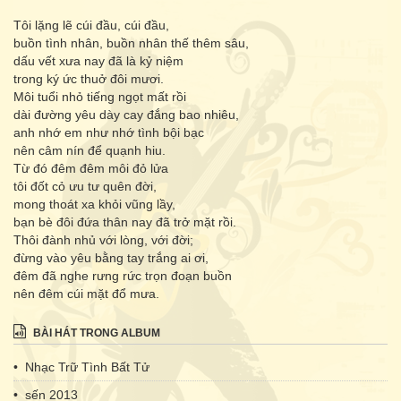
Tôi lặng lẽ cúi đầu, cúi đầu,
buồn tình nhân, buồn nhân thế thêm sâu,
dấu vết xưa nay đã là kỷ niệm
trong ký ức thuở đôi mươi.
Môi tuổi nhỏ tiếng ngọt mất rồi
dài đường yêu dày cay đắng bao nhiêu,
anh nhớ em như nhớ tình bội bạc
nên câm nín để quạnh hiu.
Từ đó đêm đêm môi đỏ lửa
tôi đốt cỏ ưu tư quên đời,
mong thoát xa khỏi vũng lầy,
bạn bè đôi đứa thân nay đã trở mặt rồi.
Thôi đành nhủ với lòng, với đời;
đừng vào yêu bằng tay trắng ai ơi,
đêm đã nghe rưng rức trọn đoạn buồn
nên đêm cúi mặt đổ mưa.
BÀI HÁT TRONG ALBUM
• Nhạc Trữ Tình Bất Tử
• sến 2013