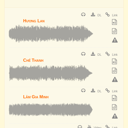
DL
Link
Hương Lan
DL
Link
Chế Thanh
DL
Link
Lâm Gia Minh
Video
Link