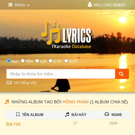
MENU
WELCOME
GUEST
ALL
TÊN
LỜI
C.SỸ
N.SỸ
Gõ Tiếng Việt
NHỮNG ALBUM TẠO BỞI
HỒNG PHẠM
(1 ALBUM CHIA SẺ)
TÊN ALBUM
BÀI HÁT
NGHE
17
1634
Bài Hát