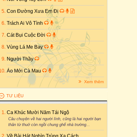
Con Đường Xưa Em Đi
Trách Ai Vô Tình
Cát Bụi Cuộc Đời
Vùng Lá Me Bay
Người Thầy
Áo Mới Cà Mau
Xem thêm
TƯ LIỆU
Ca Khúc Mười Năm Tái Ngộ
Câu chuyện về hai người lính, cũng là hai người bạn
thân từ thuở còn ngồi chung ghế nhà trường...
Về Bài Hát Nghìn Trùng Xa Cách