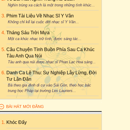
Nghìn trùng xa cách là một trong những tình khúc...
Phim Tài Liệu Về Nhạc Sĩ Y Vân
Không chỉ kể lại cuộc đời nhạc sĩ Y Vân...
Tháng Sáu Trời Mưa
Một ca khúc nhạc trữ tình, được sáng tác...
Câu Chuyện Tình Buồn Phía Sau Ca Khúc
Tàu Anh Qua Núi
Tàu anh qua núi được nhạc sĩ Phan Lạc Hoa sáng...
Danh Ca Lệ Thu: Sự Nghiệp Lẫy Lừng, Đời
Tư Lận Đận
Bà theo gia đình di cư vào Sài Gòn, theo học bậc
trung học Pháp tại trường Les Lauriers...
BÀI HÁT MỚI ĐĂNG
Khóc Đấy