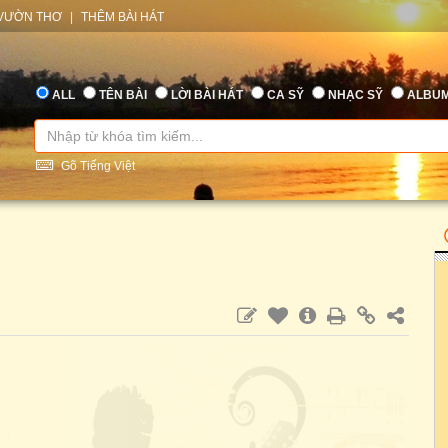
VƯỜN THƠ
|
THÊM BÀI HÁT
ALL
TÊN BÀI
LỜI BÀI HÁT
CA SỸ
NHẠC SỸ
ALBU
Gõ Tiếng Việt