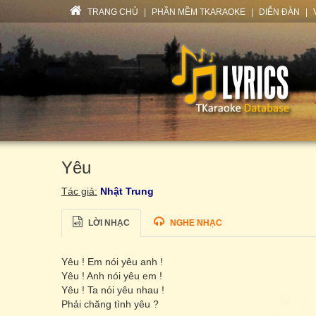
TRANG CHỦ
|
PHẦN MỀM TKARAOKE
|
DIỄN ĐÀN
|
Yêu
Tác giả:
Nhật Trung
LỜI NHẠC
NGHE NHẠC
Yêu ! Em nói yêu anh !
Yêu ! Anh nói yêu em !
Yêu ! Ta nói yêu nhau !
Phải chăng tình yêu ?