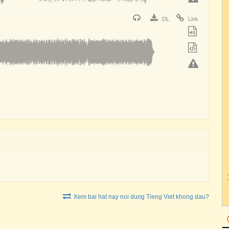
DL
Link
Xem bai hat nay noi dung Tieng Viet khong dau?