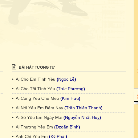
BÀI HÁT TƯƠNG TỰ
• Ai Cho Em Tình Yêu
(
Ngọc Lễ
)
• Ai Cho Tôi Tình Yêu
(
Trúc Phương
)
• Ai Cũng Yêu Chú Mèo
(
Kim Hữu
)
• Ai Nói Yêu Em Đêm Nay
(
Trần Thiện Thanh
)
• Ai Sẽ Yêu Em Ngày Mai
(
Nguyễn Nhất Huy
)
• Ai Thương Yêu Em
(
Dzoãn Bình
)
• Anh Chỉ Yêu Em
(
Kỳ Phát
)