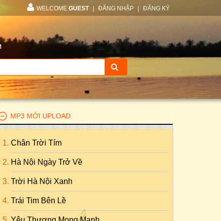
WELCOME
GUEST
|
ĐĂNG NHẬP
|
ĐĂNG KÝ
M
MP3 MỚI UPLOAD
Chân Trời Tím
Hà Nội Ngày Trở Về
Trời Hà Nội Xanh
Trái Tim Bên Lề
Yêu Thương Mong Manh