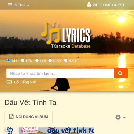
MENU
WELCOME
GUEST
ALL
TÊN
LỜI
C.SỸ
N.SỸ
Gõ Tiếng Việt
Dấu Vết Tình Ta
NỘI DUNG ALBUM