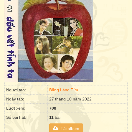
Người tạo:
Bằng Lăng Tím
Ngày tạo:
27 tháng 10 năm 2022
Lượt xem:
708
Số bài hát:
11
bài
Tải album