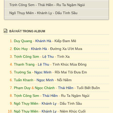
Trịnh Công Sơn - Thái Hiền - Ru Ta Ngậm Ngùi
Ngô Thụy Miên - Khánh Ly - Dấu Tình Sầu
Ngô Thụy Miên - Khánh Ly - Niệm Khúc Cuối
Cung Tiến - Mai Hương - Nguyệt Cầm
BÀI HÁT TRONG ALBUM
Duy Quang
-
Khánh Hà
-
Kiếp Đam Mê
Đức Huy
-
Khánh Hà
-
Đường Xa Ướt Mưa
Trịnh Công Sơn
-
Lệ Thu
-
Tình Xa
Thanh Trang
-
Lệ Thu
-
Tình Khúc Mùa Đông
Trường Sa
-
Ngọc Minh
-
Rồi Mai Tôi Đưa Em
Tuấn Khanh
-
Ngọc Minh
-
Nỗi Niềm
Phạm Duy
&
Ngọc Chánh
-
Thái Hiền
-
Tuổi Biết Buồn
Trịnh Công Sơn
-
Thái Hiền
-
Ru Ta Ngậm Ngùi
Ngô Thụy Miên
-
Khánh Ly
-
Dấu Tình Sầu
Ngô Thụy Miên
-
Khánh Ly
-
Niệm Khúc Cuối