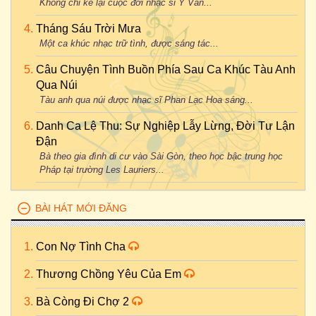
Không chỉ kể lại cuộc đời nhạc sĩ Y Vân...
Tháng Sáu Trời Mưa
Một ca khúc nhạc trữ tình, được sáng tác...
Câu Chuyện Tình Buồn Phía Sau Ca Khúc Tàu Anh
Qua Núi
Tàu anh qua núi được nhạc sĩ Phan Lạc Hoa sáng...
Danh Ca Lệ Thu: Sự Nghiệp Lẫy Lừng, Đời Tư Lận
Đận
Bà theo gia đình di cư vào Sài Gòn, theo học bậc trung học
Pháp tại trường Les Lauriers...
BÀI HÁT MỚI ĐĂNG
Con Nợ Tình Cha
Thương Chồng Yêu Của Em
Bà Còng Đi Chợ 2