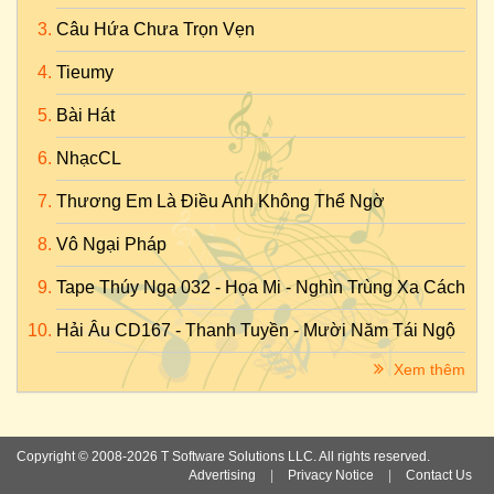
Câu Hứa Chưa Trọn Vẹn
Tieumy
Bài Hát
NhạcCL
Thương Em Là Điều Anh Không Thể Ngờ
Vô Ngại Pháp
Tape Thúy Nga 032 - Họa Mi - Nghìn Trùng Xa Cách
Hải Âu CD167 - Thanh Tuyền - Mười Năm Tái Ngộ
Xem thêm
Copyright © 2008-2026 T Software Solutions LLC. All rights reserved.
Advertising
|
Privacy Notice
|
Contact Us