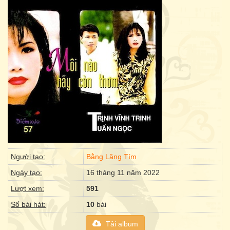
Người tạo:
Bằng Lăng Tím
Ngày tạo:
16 tháng 11 năm 2022
Lượt xem:
591
Số bài hát:
10
bài
Tải album