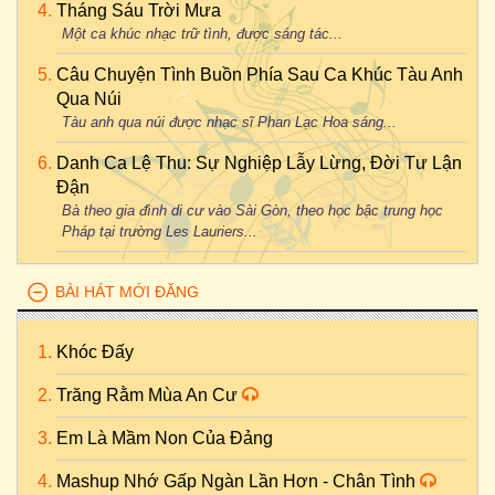
Tháng Sáu Trời Mưa
Một ca khúc nhạc trữ tình, được sáng tác...
Câu Chuyện Tình Buồn Phía Sau Ca Khúc Tàu Anh
Qua Núi
Tàu anh qua núi được nhạc sĩ Phan Lạc Hoa sáng...
Danh Ca Lệ Thu: Sự Nghiệp Lẫy Lừng, Đời Tư Lận
Đận
Bà theo gia đình di cư vào Sài Gòn, theo học bậc trung học
Pháp tại trường Les Lauriers...
BÀI HÁT MỚI ĐĂNG
Khóc Đấy
Trăng Rằm Mùa An Cư
Em Là Mầm Non Của Đảng
Mashup Nhớ Gấp Ngàn Lần Hơn - Chân Tình