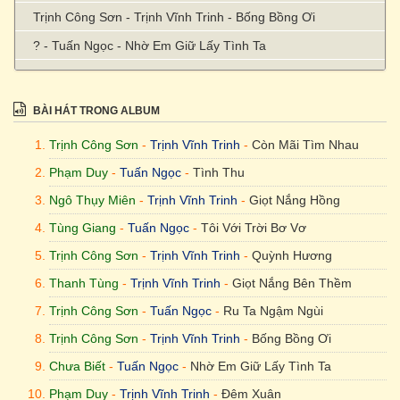
Trịnh Công Sơn - Trịnh Vĩnh Trinh - Bống Bồng Ơi
? - Tuấn Ngọc - Nhờ Em Giữ Lấy Tình Ta
Phạm Duy - Trịnh Vĩnh Trinh - Đêm Xuân
BÀI HÁT TRONG ALBUM
Trịnh Công Sơn
-
Trịnh Vĩnh Trinh
-
Còn Mãi Tìm Nhau
Phạm Duy
-
Tuấn Ngọc
-
Tình Thu
Ngô Thụy Miên
-
Trịnh Vĩnh Trinh
-
Giọt Nắng Hồng
Tùng Giang
-
Tuấn Ngọc
-
Tôi Với Trời Bơ Vơ
Trịnh Công Sơn
-
Trịnh Vĩnh Trinh
-
Quỳnh Hương
Thanh Tùng
-
Trịnh Vĩnh Trinh
-
Giọt Nắng Bên Thềm
Trịnh Công Sơn
-
Tuấn Ngọc
-
Ru Ta Ngậm Ngùi
Trịnh Công Sơn
-
Trịnh Vĩnh Trinh
-
Bống Bồng Ơi
Chưa Biết
-
Tuấn Ngọc
-
Nhờ Em Giữ Lấy Tình Ta
Phạm Duy
-
Trịnh Vĩnh Trinh
-
Đêm Xuân