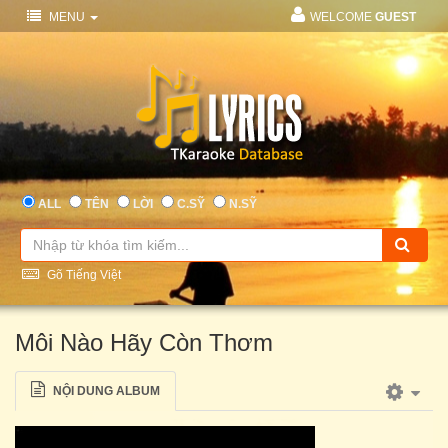
MENU
WELCOME
GUEST
ALL
TÊN
LỜI
C.SỸ
N.SỸ
Gõ Tiếng Việt
Môi Nào Hãy Còn Thơm
NỘI DUNG ALBUM