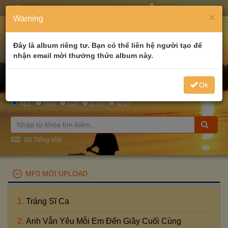
MENU
WELCOME
GUEST
×
Warning
Đây là album riêng tư. Bạn có thể liên hệ người tạo để
nhận email mời thưởng thức album này.
Ok
ALL
TÊN
LỜI
C.SỸ
N.SỸ
Gõ Tiếng Việt
MP3 MỚI UPLOAD
Tráng Sĩ Ca
Anh Vẫn Yêu Mỗi Em Đến Giây Cuối Cùng