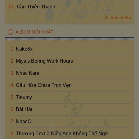
Trần Thiện Thanh
Xem thêm
ALBUM MỚI NHẤT
Kake8x
Miya's Boring Work Hours
Nhac Kara
Câu Hứa Chưa Trọn Vẹn
Tieumy
Bài Hát
NhạcCL
Thương Em Là Điều Anh Không Thể Ngờ