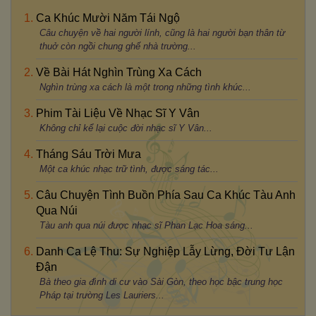
Ca Khúc Mười Năm Tái Ngộ
Câu chuyện về hai người lính, cũng là hai người bạn thân từ
thuở còn ngồi chung ghế nhà trường...
Về Bài Hát Nghìn Trùng Xa Cách
Nghìn trùng xa cách là một trong những tình khúc...
Phim Tài Liệu Về Nhạc Sĩ Y Vân
Không chỉ kể lại cuộc đời nhạc sĩ Y Vân...
Tháng Sáu Trời Mưa
Một ca khúc nhạc trữ tình, được sáng tác...
Câu Chuyện Tình Buồn Phía Sau Ca Khúc Tàu Anh
Qua Núi
Tàu anh qua núi được nhạc sĩ Phan Lạc Hoa sáng...
Danh Ca Lệ Thu: Sự Nghiệp Lẫy Lừng, Đời Tư Lận
Đận
Bà theo gia đình di cư vào Sài Gòn, theo học bậc trung học
Pháp tại trường Les Lauriers...