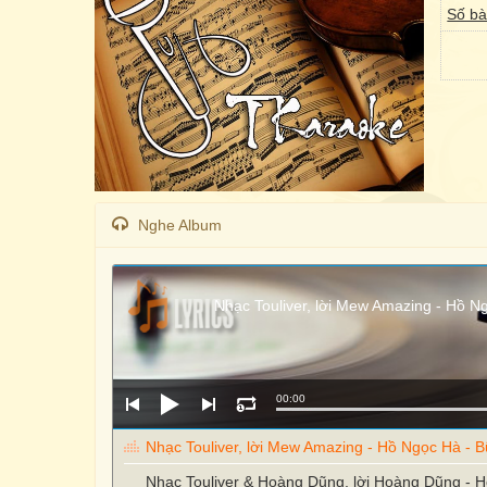
Số bà
Nghe Album
Nhạc Touliver, lời Mew Amazing - Hồ N
00:00
Nhạc Touliver, lời Mew Amazing - Hồ Ngọc Hà - B
Nhạc Touliver & Hoàng Dũng, lời Hoàng Dũng - 