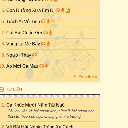
Con Đường Xưa Em Đi
Trách Ai Vô Tình
Cát Bụi Cuộc Đời
Vùng Lá Me Bay
Người Thầy
Áo Mới Cà Mau
Xem thêm
TƯ LIỆU
Ca Khúc Mười Năm Tái Ngộ
Câu chuyện về hai người lính, cũng là hai người bạn
thân từ thuở còn ngồi chung ghế nhà trường...
Về Bài Hát Nghìn Trùng Xa Cách