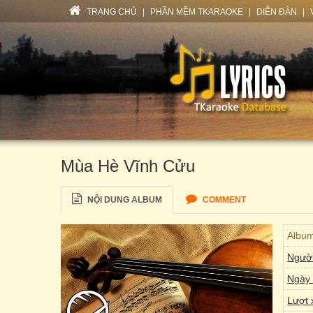
TRANG CHỦ
|
PHẦN MỀM TKARAOKE
|
DIỄN ĐÀN
|
Mùa Hè Vĩnh Cửu
NỘI DUNG ALBUM
COMMENT
Albu
Người
Ngày 
Lượt 