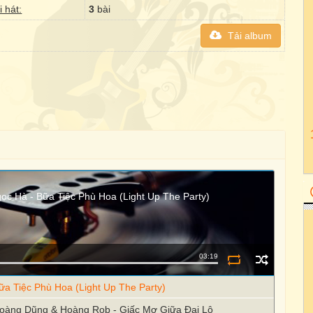
i hát:
3
bài
Tải album
gọc Hà - Bữa Tiệc Phù Hoa (Light Up The Party)
03:19
ữa Tiệc Phù Hoa (Light Up The Party)
Hoàng Dũng & Hoàng Rob - Giấc Mơ Giữa Đại Lộ