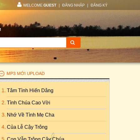
WELCOME
GUEST
|
ĐĂNG NHẬP
|
ĐĂNG KÝ
M
MP3 MỚI UPLOAD
Tâm Tình Hiến Dâng
Tình Chúa Cao Vời
Nhớ Về Tình Mẹ Cha
Của Lễ Cậy Trông
Con Vẫn Trông Cậy Chúa