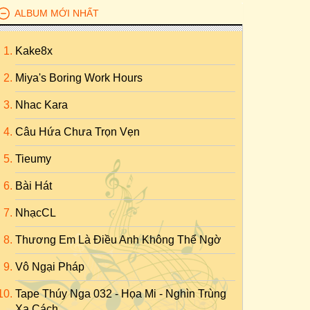
ALBUM MỚI NHẤT
Kake8x
Miya's Boring Work Hours
Nhac Kara
Câu Hứa Chưa Trọn Vẹn
Tieumy
Bài Hát
NhạcCL
Thương Em Là Điều Anh Không Thể Ngờ
Vô Ngại Pháp
Tape Thúy Nga 032 - Họa Mi - Nghìn Trùng
Xa Cách