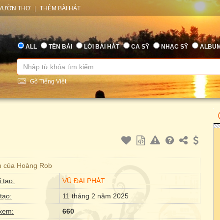
VƯỜN THƠ
|
THÊM BÀI HÁT
ALL
TÊN BÀI
LỜI BÀI HÁT
CA SỸ
NHẠC SỸ
ALBU
Gõ Tiếng Việt
m của Hoàng Rob
 tạo:
VŨ ĐẠI PHÁT
tạo:
11 tháng 2 năm 2025
xem:
660