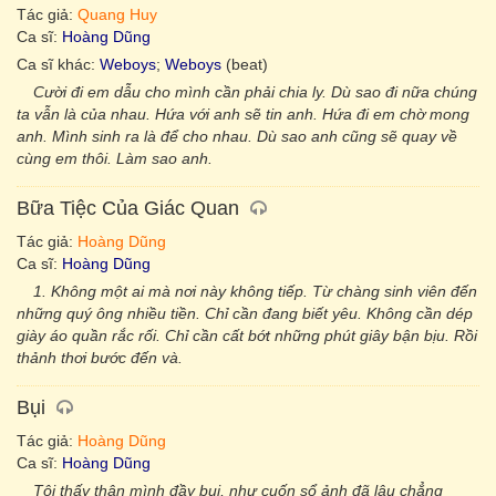
Tác giả:
Quang Huy
Ca sĩ:
Hoàng Dũng
Ca sĩ khác:
Weboys
;
Weboys
(beat)
Cười đi em dẫu cho mình cần phải chia ly. Dù sao đi nữa chúng
ta vẫn là của nhau. Hứa với anh sẽ tin anh. Hứa đi em chờ mong
anh. Mình sinh ra là để cho nhau. Dù sao anh cũng sẽ quay về
cùng em thôi. Làm sao anh.
Bữa Tiệc Của Giác Quan
Tác giả:
Hoàng Dũng
Ca sĩ:
Hoàng Dũng
1. Không một ai mà nơi này không tiếp. Từ chàng sinh viên đến
những quý ông nhiều tiền. Chỉ cần đang biết yêu. Không cần dép
giày áo quần rắc rối. Chỉ cần cất bớt những phút giây bận bịu. Rồi
thảnh thơi bước đến và.
Bụi
Tác giả:
Hoàng Dũng
Ca sĩ:
Hoàng Dũng
Tôi thấy thân mình đầy bụi, như cuốn sổ ảnh đã lâu chẳng