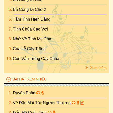
Bà Còng Đi Chợ 2
Tâm Tình Hiến Dâng
Tình Chúa Cao Vời
Nhớ Về Tình Mẹ Cha
Của Lễ Cậy Trông
Con Vẫn Trông Cậy Chúa
Xem thêm
BÀI HÁT XEM NHIỀU
Duyên Phận
Về Đâu Mái Tóc Người Thương
Đắp Mộ Cuộc Tình