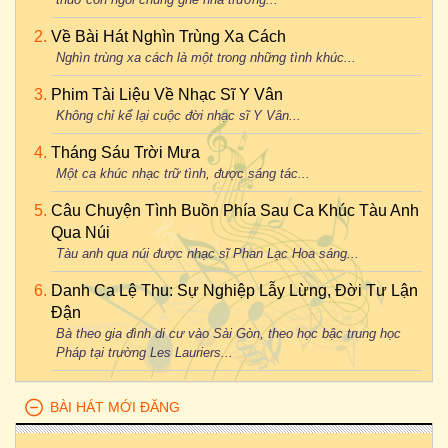
Về Bài Hát Nghìn Trùng Xa Cách
Nghìn trùng xa cách là một trong những tình khúc...
Phim Tài Liệu Về Nhạc Sĩ Y Vân
Không chỉ kể lại cuộc đời nhạc sĩ Y Vân...
Tháng Sáu Trời Mưa
Một ca khúc nhạc trữ tình, được sáng tác...
Câu Chuyện Tình Buồn Phía Sau Ca Khúc Tàu Anh
Qua Núi
Tàu anh qua núi được nhạc sĩ Phan Lạc Hoa sáng...
Danh Ca Lệ Thu: Sự Nghiệp Lẫy Lừng, Đời Tư Lận
Đận
Bà theo gia đình di cư vào Sài Gòn, theo học bậc trung học
Pháp tại trường Les Lauriers...
BÀI HÁT MỚI ĐĂNG