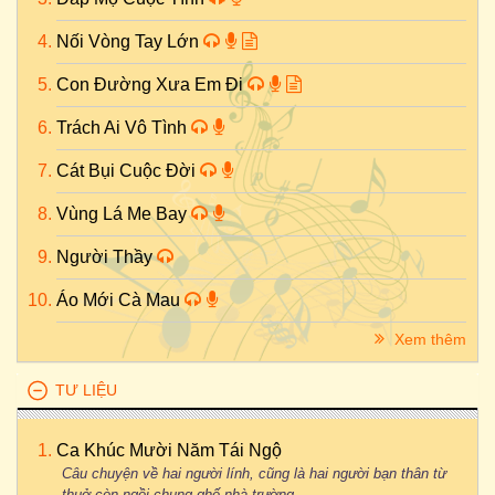
Nối Vòng Tay Lớn
Con Đường Xưa Em Đi
Trách Ai Vô Tình
Cát Bụi Cuộc Đời
Vùng Lá Me Bay
Người Thầy
Áo Mới Cà Mau
Xem thêm
TƯ LIỆU
Ca Khúc Mười Năm Tái Ngộ
Câu chuyện về hai người lính, cũng là hai người bạn thân từ
thuở còn ngồi chung ghế nhà trường...