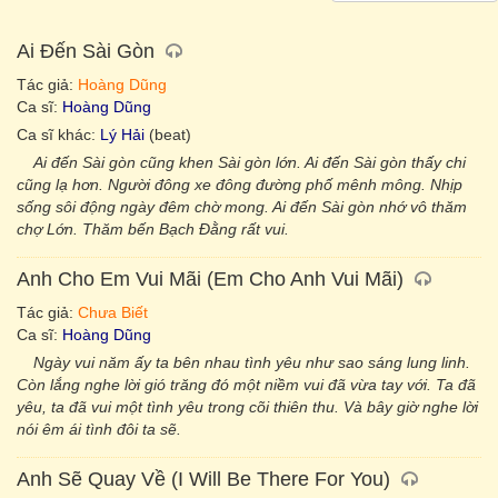
Ai Đến Sài Gòn
Tác giả:
Hoàng Dũng
Ca sĩ:
Hoàng Dũng
Ca sĩ khác:
Lý Hải
(beat)
Ai đến Sài gòn cũng khen Sài gòn lớn. Ai đến Sài gòn thấy chi
cũng lạ hơn. Người đông xe đông đường phố mênh mông. Nhịp
sống sôi động ngày đêm chờ mong. Ai đến Sài gòn nhớ vô thăm
chợ Lớn. Thăm bến Bạch Đằng rất vui.
Anh Cho Em Vui Mãi (Em Cho Anh Vui Mãi)
Tác giả:
Chưa Biết
Ca sĩ:
Hoàng Dũng
Ngày vui năm ấy ta bên nhau tình yêu như sao sáng lung linh.
Còn lắng nghe lời gió trăng đó một niềm vui đã vừa tay với. Ta đã
yêu, ta đã vui một tình yêu trong cõi thiên thu. Và bây giờ nghe lời
nói êm ái tình đôi ta sẽ.
Anh Sẽ Quay Về (I Will Be There For You)