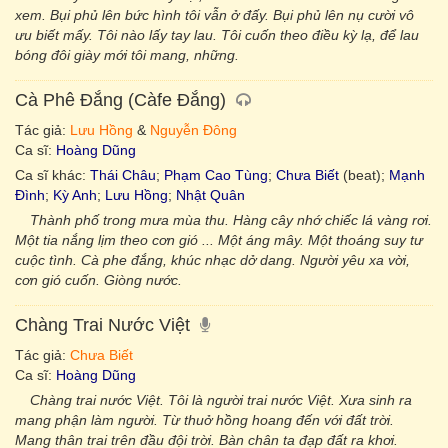
xem. Bụi phủ lên bức hình tôi vẫn ở đấy. Bụi phủ lên nụ cười vô
ưu biết mấy. Tôi nào lấy tay lau. Tôi cuốn theo điều kỳ lạ, để lau
bóng đôi giày mới tôi mang, những.
Cà Phê Đắng (Càfe Đắng)
Tác giả:
Lưu Hồng
&
Nguyễn Đông
Ca sĩ:
Hoàng Dũng
Ca sĩ khác:
Thái Châu
;
Phạm Cao Tùng
;
Chưa Biết
(beat);
Mạnh
Đình
;
Kỳ Anh
;
Lưu Hồng
;
Nhật Quân
Thành phố trong mưa mùa thu. Hàng cây nhớ chiếc lá vàng rơi.
Một tia nắng lịm theo cơn gió ... Một áng mây. Một thoáng suy tư
cuộc tình. Cà phe đắng, khúc nhạc dở dang. Người yêu xa vời,
cơn gió cuốn. Giòng nước.
Chàng Trai Nước Việt
Tác giả:
Chưa Biết
Ca sĩ:
Hoàng Dũng
Chàng trai nước Việt. Tôi là người trai nước Việt. Xưa sinh ra
mang phận làm người. Từ thuở hồng hoang đến với đất trời.
Mang thân trai trên đầu đội trời. Bàn chân ta đạp đất ra khơi.