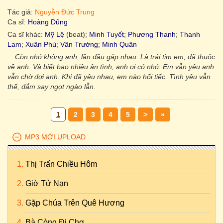
Tác giả:
Nguyễn Đức Trung
Ca sĩ:
Hoàng Dũng
Ca sĩ khác:
Mỹ Lệ
(beat);
Minh Tuyết
;
Phương Thanh
;
Thanh
Lam
;
Xuân Phú
;
Vân Trường
;
Minh Quân
Còn nhớ không anh, lần đầu gặp nhau. Là trái tim em, đã thuộc
về anh. Và biết bao nhiêu ân tình, anh ơi có nhớ. Em vẫn yêu anh
vẫn chờ đợi anh. Khi đã yêu nhau, em nào hối tiếc. Tình yêu vẫn
thế, đắm say ngọt ngào lẫn.
1
2
3
4
5
>
»
MP3 MỚI UPLOAD
Thị Trấn Chiều Hôm
Giờ Tử Nạn
Gặp Chúa Trên Quê Hương
Bà Còng Đi Chợ