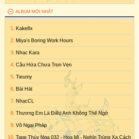
ALBUM MỚI NHẤT
Kake8x
Miya's Boring Work Hours
Nhac Kara
Câu Hứa Chưa Trọn Vẹn
Tieumy
Bài Hát
NhạcCL
Thương Em Là Điều Anh Không Thể Ngờ
Vô Ngại Pháp
Tape Thúy Nga 032 - Họa Mi - Nghìn Trùng Xa Cách