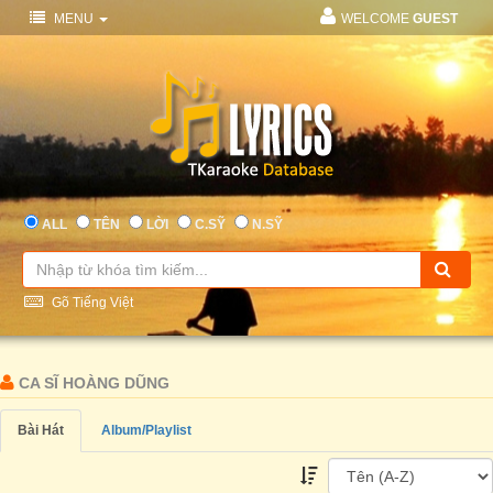
MENU
WELCOME
GUEST
ALL
TÊN
LỜI
C.SỸ
N.SỸ
Gõ Tiếng Việt
CA SĨ HOÀNG DŨNG
Bài Hát
Album/Playlist