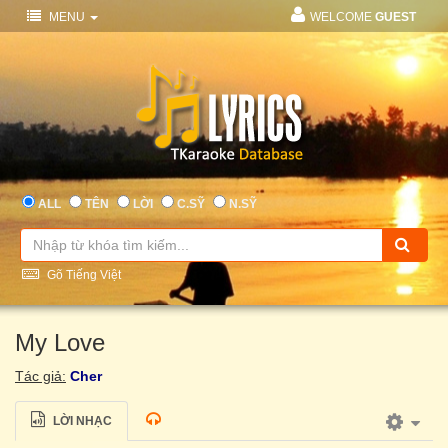
MENU
WELCOME
GUEST
ALL
TÊN
LỜI
C.SỸ
N.SỸ
Gõ Tiếng Việt
My Love
Tác giả:
Cher
LỜI NHẠC