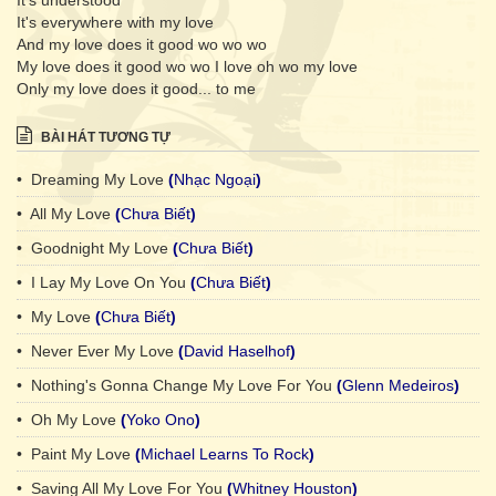
It's understood
It's everywhere with my love
And my love does it good wo wo wo
My love does it good wo wo I love oh wo my love
Only my love does it good... to me
BÀI HÁT TƯƠNG TỰ
• Dreaming My Love
(
Nhạc Ngoại
)
• All My Love
(
Chưa Biết
)
• Goodnight My Love
(
Chưa Biết
)
• I Lay My Love On You
(
Chưa Biết
)
• My Love
(
Chưa Biết
)
• Never Ever My Love
(
David Haselhof
)
• Nothing's Gonna Change My Love For You
(
Glenn Medeiros
)
• Oh My Love
(
Yoko Ono
)
• Paint My Love
(
Michael Learns To Rock
)
• Saving All My Love For You
(
Whitney Houston
)