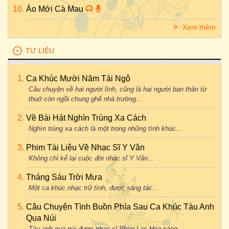
Áo Mới Cà Mau
Xem thêm
TƯ LIỆU
Ca Khúc Mười Năm Tái Ngộ
Câu chuyện về hai người lính, cũng là hai người bạn thân từ
thuở còn ngồi chung ghế nhà trường...
Về Bài Hát Nghìn Trùng Xa Cách
Nghìn trùng xa cách là một trong những tình khúc...
Phim Tài Liệu Về Nhạc Sĩ Y Vân
Không chỉ kể lại cuộc đời nhạc sĩ Y Vân...
Tháng Sáu Trời Mưa
Một ca khúc nhạc trữ tình, được sáng tác...
Câu Chuyện Tình Buồn Phía Sau Ca Khúc Tàu Anh
Qua Núi
Tàu anh qua núi được nhạc sĩ Phan Lạc Hoa sáng...