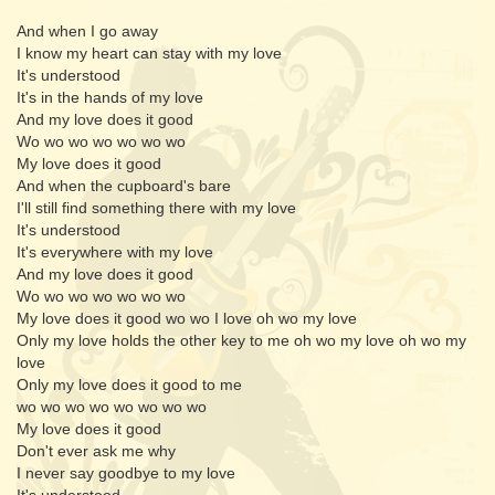
And when I go away
I know my heart can stay with my love
It's understood
It's in the hands of my love
And my love does it good
Wo wo wo wo wo wo wo
My love does it good
And when the cupboard's bare
I'll still find something there with my love
It's understood
It's everywhere with my love
And my love does it good
Wo wo wo wo wo wo wo
My love does it good wo wo I love oh wo my love
Only my love holds the other key to me oh wo my love oh wo my
love
Only my love does it good to me
wo wo wo wo wo wo wo wo
My love does it good
Don't ever ask me why
I never say goodbye to my love