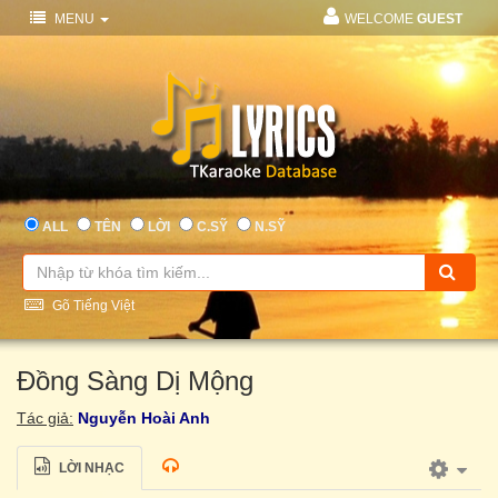
MENU
WELCOME
GUEST
ALL
TÊN
LỜI
C.SỸ
N.SỸ
Gõ Tiếng Việt
Đồng Sàng Dị Mộng
Tác giả:
Nguyễn Hoài Anh
LỜI NHẠC