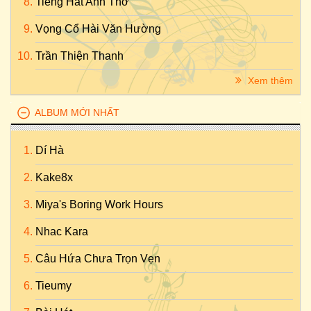
Tiếng Hát Anh Thơ
Vọng Cổ Hài Văn Hường
Trần Thiện Thanh
Xem thêm
ALBUM MỚI NHẤT
Dí Hà
Kake8x
Miya's Boring Work Hours
Nhac Kara
Câu Hứa Chưa Trọn Vẹn
Tieumy