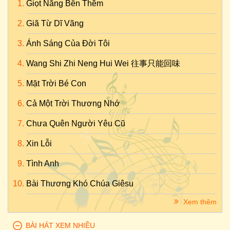
Giọt Nắng Bên Thềm
Giã Từ Dĩ Vãng
Ánh Sáng Của Đời Tôi
Wang Shi Zhi Neng Hui Wei 往事只能回味
Mặt Trời Bé Con
Cả Một Trời Thương Nhớ
Chưa Quên Người Yêu Cũ
Xin Lỗi
Tình Anh
Bài Thương Khó Chúa Giêsu
Xem thêm
BÀI HÁT XEM NHIỀU