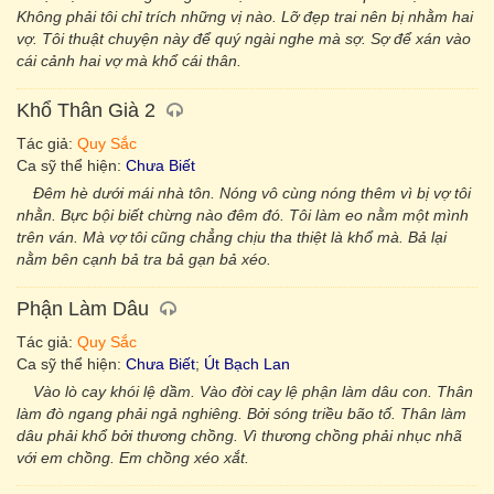
Không phải tôi chỉ trích những vị nào. Lỡ đẹp trai nên bị nhằm hai
vợ. Tôi thuật chuyện này để quý ngài nghe mà sợ. Sợ để xán vào
cái cảnh hai vợ mà khổ cái thân.
Khổ Thân Già 2
Tác giả:
Quy Sắc
Ca sỹ thể hiện:
Chưa Biết
Đêm hè dưới mái nhà tôn. Nóng vô cùng nóng thêm vì bị vợ tôi
nhằn. Bực bội biết chừng nào đêm đó. Tôi làm eo nằm một mình
trên ván. Mà vợ tôi cũng chẳng chịu tha thiệt là khổ mà. Bả lại
nằm bên cạnh bả tra bả gạn bả xéo.
Phận Làm Dâu
Tác giả:
Quy Sắc
Ca sỹ thể hiện:
Chưa Biết
;
Út Bạch Lan
Vào lò cay khói lệ dầm. Vào đời cay lệ phận làm dâu con. Thân
làm đò ngang phải ngả nghiêng. Bởi sóng triều bão tố. Thân làm
dâu phải khổ bởi thương chồng. Vì thương chồng phải nhục nhã
với em chồng. Em chồng xéo xắt.