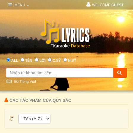
MENU
WELCOME
GUEST
ALL
TÊN
LỜI
C.SỸ
N.SỸ
Gõ Tiếng Việt
CÁC TÁC PHẨM CỦA QUY SẮC