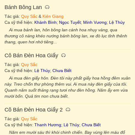
Bánh Bông Lan
Tác giả:
Quy Sắc
&
Kiên Giang
Ca sỹ thể hiện:
Khánh Bình
;
Ngọc Tuyết
;
Minh Vương
;
Lệ Thủy
Ai mua bánh lan, hôn bông lan cánh hoa nhụy vàng, qua
thương cô nàng khéo nướng bánh bông lan, xe đò lục tỉnh thênh
thang, quen hơi nhớ tiêng...
Cô Bán Đèn Hoa Giấy
Tác giả:
Quy Sắc
Ca sỹ thể hiện:
Lệ Thủy
;
Chưa Biết
Ai mua đèn giấy hôn. Đèn tôi này phất giấy hoa hồng đêm xuân
này. Treo chốn thư phòng thêm vui. Ai mua này đèn giấy của tôi.
Quanh năm suốt tháng rạng tươi như đèn hồng. Năm ấy em vừa
mười bốn. Quả tim non chưa biết.
Cô Bán Đèn Hoa Giấy 2
Tác giả:
Quy Sắc
Ca sỹ thể hiện:
Thanh Hương
;
Lệ Thủy
;
Chưa Biết
Năm em mười sáu thì khói chinh chiến. Bay vùng lên máu đổ