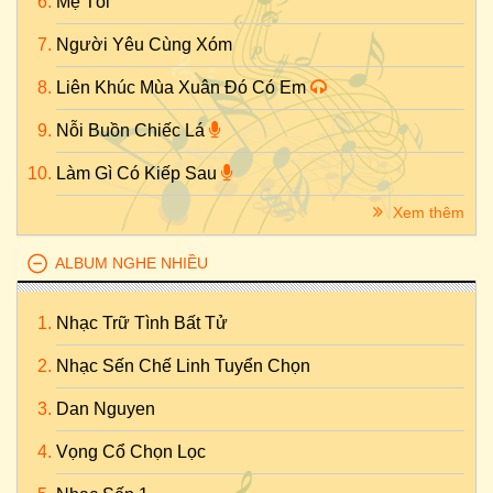
Mẹ Tôi
Người Yêu Cùng Xóm
Liên Khúc Mùa Xuân Đó Có Em
Nỗi Buồn Chiếc Lá
Làm Gì Có Kiếp Sau
Xem thêm
ALBUM NGHE NHIỀU
Nhạc Trữ Tình Bất Tử
Nhạc Sến Chế Linh Tuyển Chọn
Dan Nguyen
Vọng Cổ Chọn Lọc