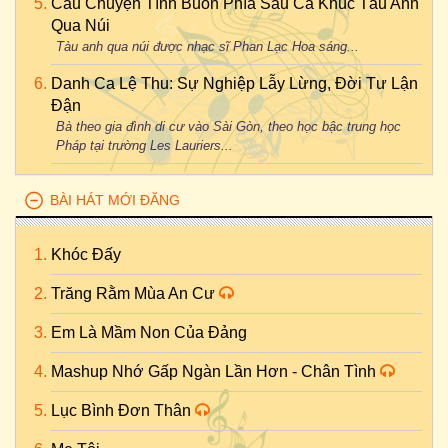
Câu Chuyện Tình Buồn Phía Sau Ca Khúc Tàu Anh
Qua Núi
Tàu anh qua núi được nhạc sĩ Phan Lạc Hoa sáng...
Danh Ca Lệ Thu: Sự Nghiệp Lẫy Lừng, Đời Tư Lận
Đận
Bà theo gia đình di cư vào Sài Gòn, theo học bậc trung học
Pháp tại trường Les Lauriers...
BÀI HÁT MỚI ĐĂNG
Khóc Đấy
Trăng Rằm Mùa An Cư
Em Là Mầm Non Của Đảng
Mashup Nhớ Gấp Ngàn Lần Hơn - Chân Tình
Lục Bình Đơn Thân