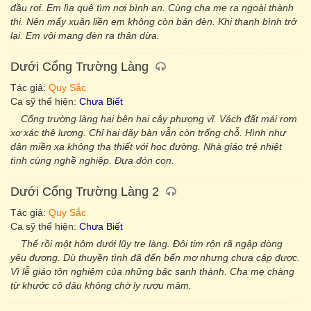
đầu rơi. Em lìa quê tìm nơi bình an. Cùng cha mẹ ra ngoài thành
thị. Nên mấy xuân liền em không còn bán đèn. Khi thanh bình trở
lại. Em vội mang đèn ra thân dừa.
Dưới Cổng Trường Làng
Tác giả:
Quy Sắc
Ca sỹ thể hiện:
Chưa Biết
Cổng trường làng hai bên hai cây phượng vĩ. Vách đất mái rơm
xơ xác thê lương. Chỉ hai dãy bàn vẫn còn trống chỗ. Hình như
dân miền xa không tha thiết với học đường. Nhà giáo trẻ nhiệt
tình cùng nghề nghiệp. Đưa đón con.
Dưới Cổng Trường Làng 2
Tác giả:
Quy Sắc
Ca sỹ thể hiện:
Chưa Biết
Thế rồi một hôm dưới lũy tre làng. Đôi tim rộn rã ngập dòng
yêu đương. Dù thuyền tình đã đến bến mơ nhưng chưa cập được.
Vì lễ giáo tôn nghiêm của những bậc sanh thành. Cha mẹ chàng
từ khước cô dâu không chờ ly rượu mâm.