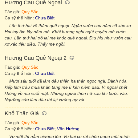
Hương Cau Quê Ngoại
Tác giả:
Quy Sắc
Ca sỹ thể hiện:
Chưa Biết
Lần thứ hai về thăm quê ngoại. Ngăn vườn cau năm cũ xác xơ.
Hai tay ôm lấy nấm mồ. Khói hương nghi ngút quyện mờ vườn
cau. Lần thứ hai trở lại mẹ khóc quê ngoại. Đìu hiu như vườn cau
xơ xác tiêu điều. Thấy mẹ ngồi.
Hương Cau Quê Ngoại 2
Tác giả:
Quy Sắc
Ca sỹ thể hiện:
Chưa Biết
Mười sáu tuổi đã làm dâu thiên hạ thân ngọc ngà. Đành hóa
kiếp làm trâu mua khăn tang mẹ ủ kén niềm đau. Vì ngoại chết
không về mà vuốt mặt. Nhưng người thôn nữ sau khi bước vào.
Ngưỡng cửa làm dâu thì lại vướng nợ với.
Khổ Thân Già
Tác giả:
Quy Sắc
Ca sỹ thể hiện:
Chưa Biết
;
Văn Hường
Vợ một thì nằm giường lèo. Vợ hai co rút chèo queo một mình.