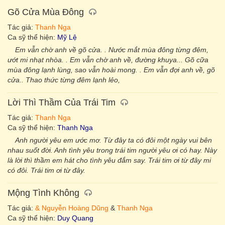
Gõ Cửa Mùa Đông
Tác giả:
Thanh Nga
Ca sỹ thể hiện:
Mỹ Lệ
Em vẫn chờ anh về gõ cửa. . Nước mắt mùa đông từng đêm,
ướt mi nhạt nhòa. . Em vẫn chờ anh về, đường khuya... Gõ cữa
mùa đông lạnh lùng, sao vẫn hoài mong. . Em vẫn đợi anh về, gõ
cửa.. Thao thức từng đêm lạnh lẻo,
Lời Thì Thầm Của Trái Tim
Tác giả:
Thanh Nga
Ca sỹ thể hiện:
Thanh Nga
Anh người yêu em ước mơ. Từ đây ta có đôi một ngày vui bên
nhau suốt đời. Anh tình yêu trong trái tim người yêu ơi có hay. Này
là lời thì thầm em hát cho tình yêu đắm say. Trái tim ơi từ đây mi
có đôi. Trái tim ơi từ đây.
Mộng Tình Không
Tác giả:
& Nguyễn Hoàng Dũng
&
Thanh Nga
Ca sỹ thể hiện:
Duy Quang