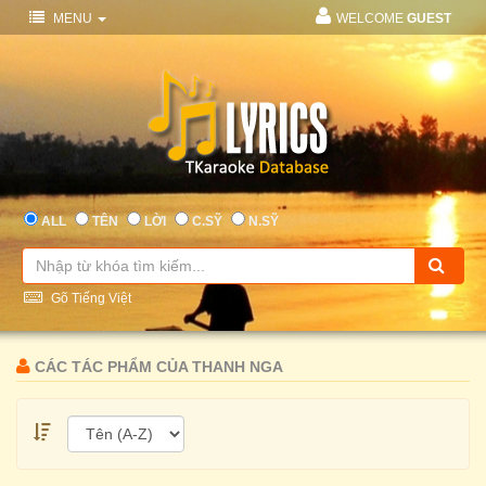
MENU
WELCOME
GUEST
ALL
TÊN
LỜI
C.SỸ
N.SỸ
Gõ Tiếng Việt
CÁC TÁC PHẨM CỦA THANH NGA