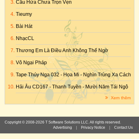
Câu Hứa Chưa Trọn Vẹn
Tieumy
Bài Hát
NhạcCL
Thương Em Là Điều Anh Không Thể Ngờ
Vô Ngại Pháp
Tape Thúy Nga 032 - Họa Mi - Nghìn Trùng Xa Cách
Hải Âu CD167 - Thanh Tuyền - Mười Năm Tái Ngộ
Xem thêm
Copyright © 2008-2026 T Software Solutions LLC. All rights reserved.
Advertising
|
Privacy Notice
|
Contact Us