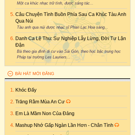
Một ca khúc nhạc trữ tình, được sáng tác...
Câu Chuyện Tình Buồn Phía Sau Ca Khúc Tàu Anh
Qua Núi
Tàu anh qua núi được nhạc sĩ Phan Lạc Hoa sáng...
Danh Ca Lệ Thu: Sự Nghiệp Lẫy Lừng, Đời Tư Lận
Đận
Bà theo gia đình di cư vào Sài Gòn, theo học bậc trung học
Pháp tại trường Les Lauriers...
BÀI HÁT MỚI ĐĂNG
Khóc Đấy
Trăng Rằm Mùa An Cư
Em Là Mầm Non Của Đảng
Mashup Nhớ Gấp Ngàn Lần Hơn - Chân Tình