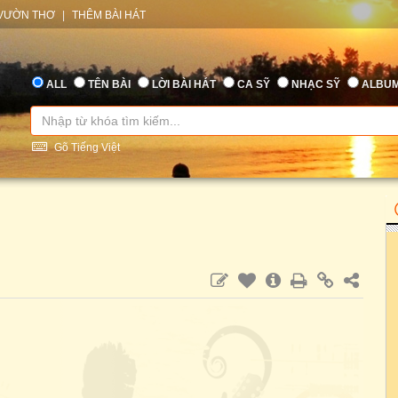
VƯỜN THƠ
|
THÊM BÀI HÁT
ALL
TÊN BÀI
LỜI BÀI HÁT
CA SỸ
NHẠC SỸ
ALBU
Gõ Tiếng Việt