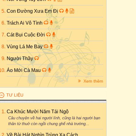
Con Đường Xưa Em Đi
Trách Ai Vô Tình
Cát Bụi Cuộc Đời
Vùng Lá Me Bay
Người Thầy
Áo Mới Cà Mau
Xem thêm
TƯ LIỆU
Ca Khúc Mười Năm Tái Ngộ
Câu chuyện về hai người lính, cũng là hai người bạn
thân từ thuở còn ngồi chung ghế nhà trường...
Về Bài Hát Nghìn Trùng Xa Cách