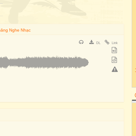
DL
Link