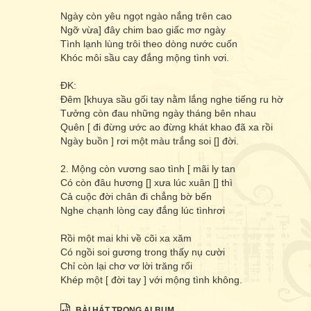
Ngày còn yêu ngọt ngào nắng trên cao
Ngỡ vừa] đây chim bao giấc mơ ngày
Tình lạnh lùng trôi theo dòng nước cuốn
Khóc môi sầu cay đắng mộng tình vơi.
ĐK:
Đêm [khuya sầu gối tay nằm lắng nghe tiếng ru hờ
Tưởng còn đau những ngày tháng bên nhau
Quên [ đi đừng ước ao đừng khát khao đã xa rồi
Ngày buồn ] rơi một màu trắng soi [] đời.
2. Mộng còn vương sao tình [ mãi ly tan
Có còn đâu hương [] xưa lúc xuân [] thì
Cả cuộc đời chân đi chẳng bờ bến
Nghe chạnh lòng cay đắng lúc tìnhrơi
Rồi một mai khi về cõi xa xăm
Có ngồi soi gương trong thấy nụ cười
Chỉ còn lại chơ vơ lời trăng rối
Khép một [ đời tay ] với mộng tình không.
BÀI HÁT TRONG ALBUM