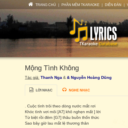
TRANG CHỦ
|
PHẦN MỀM TKARAOKE
|
DIỄN ĐÀN
|
Mộng Tình Không
Tác giả:
Thanh Nga
&
& Nguyễn Hoàng Dũng
LỜI NHẠC
NGHE NHẠC
. Cuộc tình trôi theo dòng nước mắt rơi
Khóc tình vơi môi [A7] khô nghẹn mất ] lời
Từ biệt rồi đêm [G7] thâu buồn thổn thức
Sao bây giờ lau mắt lệ thương thân