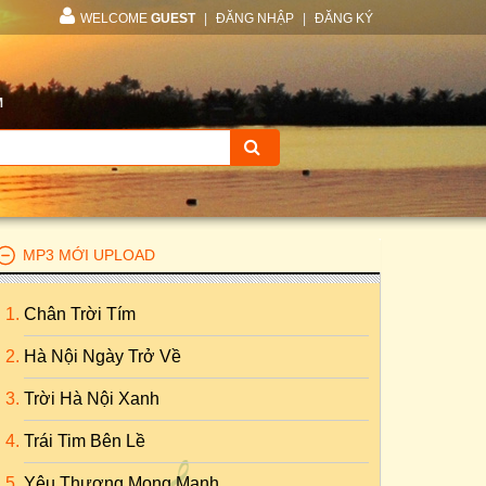
WELCOME
GUEST
|
ĐĂNG NHẬP
|
ĐĂNG KÝ
M
MP3 MỚI UPLOAD
Chân Trời Tím
Hà Nội Ngày Trở Về
Trời Hà Nội Xanh
Trái Tim Bên Lề
Yêu Thương Mong Manh