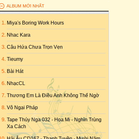
ALBUM MỚI NHẤT
Miya's Boring Work Hours
Nhac Kara
Câu Hứa Chưa Trọn Vẹn
Tieumy
Bài Hát
NhạcCL
Thương Em Là Điều Anh Không Thể Ngờ
Vô Ngại Pháp
Tape Thúy Nga 032 - Họa Mi - Nghìn Trùng
Xa Cách
Hải Âu CD167 - Thanh Tuyền - Mười Năm