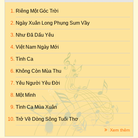
Riêng Một Góc Trời
Ngày Xuân Long Phụng Sum Vầy
Như Đã Dấu Yêu
Việt Nam Ngày Mới
Tình Ca
Không Còn Mùa Thu
Yêu Người Yêu Đời
Một Mình
Tình Ca Mùa Xuân
Trở Về Dòng Sông Tuổi Thơ
Xem thêm