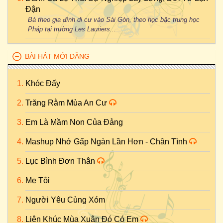
Đận
Bà theo gia đình di cư vào Sài Gòn, theo học bậc trung học
Pháp tại trường Les Lauriers...
BÀI HÁT MỚI ĐĂNG
Khóc Đấy
Trăng Rằm Mùa An Cư
Em Là Mầm Non Của Đảng
Mashup Nhớ Gấp Ngàn Lần Hơn - Chân Tình
Lục Bình Đơn Thân
Mẹ Tôi
Người Yêu Cùng Xóm
Liên Khúc Mùa Xuân Đó Có Em