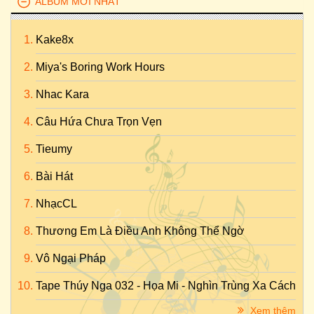
ALBUM MỚI NHẤT
Kake8x
Miya's Boring Work Hours
Nhac Kara
Câu Hứa Chưa Trọn Vẹn
Tieumy
Bài Hát
NhạcCL
Thương Em Là Điều Anh Không Thể Ngờ
Vô Ngại Pháp
Tape Thúy Nga 032 - Họa Mi - Nghìn Trùng Xa Cách
Xem thêm