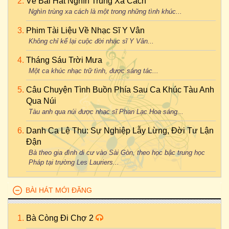
Về Bài Hát Nghìn Trùng Xa Cách
Nghìn trùng xa cách là một trong những tình khúc...
Phim Tài Liệu Về Nhạc Sĩ Y Vân
Không chỉ kể lại cuộc đời nhạc sĩ Y Vân...
Tháng Sáu Trời Mưa
Một ca khúc nhạc trữ tình, được sáng tác...
Câu Chuyện Tình Buồn Phía Sau Ca Khúc Tàu Anh
Qua Núi
Tàu anh qua núi được nhạc sĩ Phan Lạc Hoa sáng...
Danh Ca Lệ Thu: Sự Nghiệp Lẫy Lừng, Đời Tư Lận
Đận
Bà theo gia đình di cư vào Sài Gòn, theo học bậc trung học
Pháp tại trường Les Lauriers...
BÀI HÁT MỚI ĐĂNG
Bà Còng Đi Chợ 2