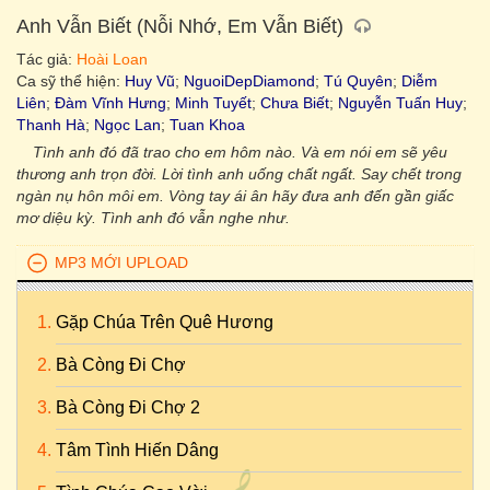
Anh Vẫn Biết (Nỗi Nhớ, Em Vẫn Biết)
Tác giả:
Hoài Loan
Ca sỹ thể hiện:
Huy Vũ
;
NguoiDepDiamond
;
Tú Quyên
;
Diễm
Liên
;
Đàm Vĩnh Hưng
;
Minh Tuyết
;
Chưa Biết
;
Nguyễn Tuấn Huy
;
Thanh Hà
;
Ngọc Lan
;
Tuan Khoa
Tình anh đó đã trao cho em hôm nào. Và em nói em sẽ yêu
thương anh trọn đời. Lời tình anh uống chất ngất. Say chết trong
ngàn nụ hôn môi em. Vòng tay ái ân hãy đưa anh đến gần giấc
mơ diệu kỳ. Tình anh đó vẫn nghe như.
MP3 MỚI UPLOAD
Gặp Chúa Trên Quê Hương
Bà Còng Đi Chợ
Bà Còng Đi Chợ 2
Tâm Tình Hiến Dâng