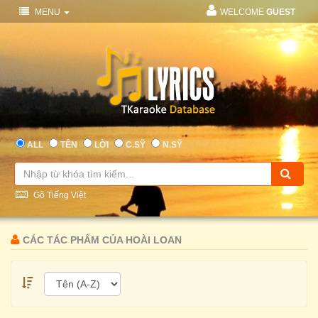
MENU
WELCOME
GUEST
ALL
TÊN
LỜI
C.SỸ
N.SỸ
Gõ Tiếng Việt
CÁC TÁC PHẨM CỦA HOÀI LOAN