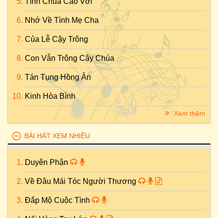
Tình Chúa Cao Vời
Nhớ Về Tình Mẹ Cha
Của Lễ Cậy Trông
Con Vẫn Trông Cậy Chúa
Tán Tụng Hồng Ân
Kinh Hòa Bình
Xem thêm
BÀI HÁT XEM NHIỀU
Duyên Phận
Về Đâu Mái Tóc Người Thương
Đắp Mộ Cuộc Tình