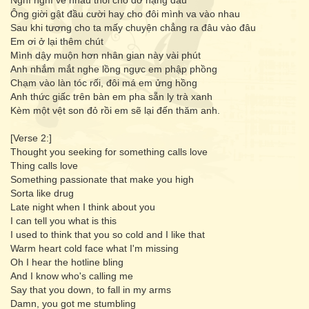
Nghĩ nghĩ về nhau thôi cho đỡ nặng đầu
Ông giời gật đầu cười hay cho đôi mình va vào nhau
Sau khi tương cho ta mấy chuyện chẳng ra đâu vào đâu
Em ơi ở lại thêm chút
Mình dậy muộn hơn nhân gian này vài phút
Anh nhắm mắt nghe lồng ngực em phập phồng
Chạm vào làn tóc rối, đôi má em ửng hồng
Anh thức giấc trên bàn em pha sẵn ly trà xanh
Kèm một vệt son đỏ rồi em sẽ lại đến thăm anh.
[Verse 2:]
Thought you seeking for something calls love
Thing calls love
Something passionate that make you high
Sorta like drug
Late night when I think about you
I can tell you what is this
I used to think that you so cold and I like that
Warm heart cold face what I'm missing
Oh I hear the hotline bling
And I know who's calling me
Say that you down, to fall in my arms
Damn, you got me stumbling