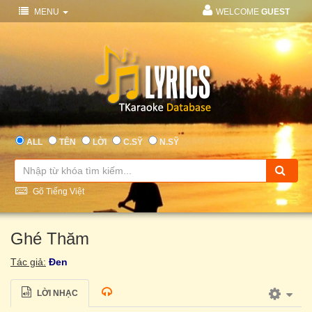
MENU
WELCOME
GUEST
ALL
TÊN
LỜI
C.SỸ
N.SỸ
Gõ Tiếng Việt
Ghé Thăm
Tác giả:
Đen
LỜI NHẠC