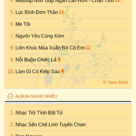
Mashup Nhớ Gấp Ngàn Lần Hơn - Chân Tình
Lục Bình Đơn Thân
Mẹ Tôi
Người Yêu Cùng Xóm
Liên Khúc Mùa Xuân Đó Có Em
Nỗi Buồn Chiếc Lá
Làm Gì Có Kiếp Sau
Xem thêm
ALBUM NGHE NHIỀU
Nhạc Trữ Tình Bất Tử
Nhạc Sến Chế Linh Tuyển Chọn