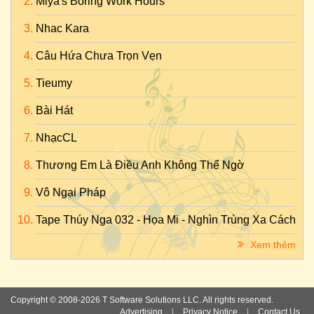
Miya's Boring Work Hours
Nhac Kara
Câu Hứa Chưa Trọn Vẹn
Tieumy
Bài Hát
NhạcCL
Thương Em Là Điều Anh Không Thể Ngờ
Vô Ngại Pháp
Tape Thúy Nga 032 - Họa Mi - Nghìn Trùng Xa Cách
Xem thêm
Copyright © 2008-2026 T Software Solutions LLC. All rights reserved.
Advertising
|
Privacy Notice
|
Contact Us