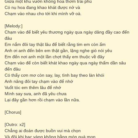
Giữa một khu vườn không hoa thơm trái phủ
Có nụ hoa đang khao khát được nở và
Chạm vào nhau cho tới khi mình vỡ oà.
[Melody:]
Chạm vào để biết yêu thương ngày qua ngày dâng đầy cao đến
đâu
Em nắm đôi tay thật lâu để biết rằng tim em còn ấm
Anh ơi anh đến bên em thật gần, lặng nghe gió nói yêu
Em đến nơi anh một lần chợt thấy em thuộc về đây
Chạm vào để còn biết khát khao ngày qua ngày thấm dần sâu
đến đâu
Có thấy cơn mơ còn say, lay, tình bay theo làn khói
Anh nâng đôi tay chạm vào để nhớ
Vuốt tóc em thêm lâu để nhớ
Mình say sưa, anh đã yêu chưa
Lại đây gần hơn rồi chạm vào lần nữa.
[Chorus]
[Outro: x2]
Chẳng ai đoán được buồn vui mà chọn
Và đôi khi bạc vàng không bằng món quà mọn