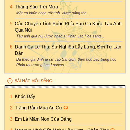
Tháng Sáu Trời Mưa
Một ca khúc nhạc trữ tình, được sáng tác...
Câu Chuyện Tình Buồn Phía Sau Ca Khúc Tàu Anh
Qua Núi
Tàu anh qua núi được nhạc sĩ Phan Lạc Hoa sáng...
Danh Ca Lệ Thu: Sự Nghiệp Lẫy Lừng, Đời Tư Lận
Đận
Bà theo gia đình di cư vào Sài Gòn, theo học bậc trung học
Pháp tại trường Les Lauriers...
BÀI HÁT MỚI ĐĂNG
Khóc Đấy
Trăng Rằm Mùa An Cư
Em Là Mầm Non Của Đảng