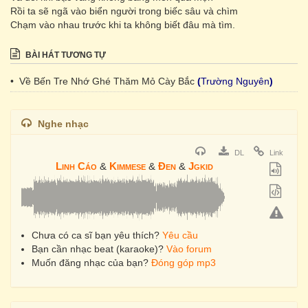
Rồi ta sẽ ngã vào biển người trong biếc sâu và chìm
Chạm vào nhau trước khi ta không biết đâu mà tìm.
BÀI HÁT TƯƠNG TỰ
• Về Bến Tre Nhớ Ghé Thăm Mỏ Cày Bắc
(
Trường Nguyên
)
Nghe nhạc
DL
Link
Linh Cáo
&
Kimmese
&
Đen
&
Jgkid
Chưa có ca sĩ bạn yêu thích?
Yêu cầu
Bạn cần nhạc beat (karaoke)?
Vào forum
Muốn đăng nhạc của bạn?
Đóng góp mp3