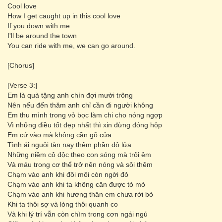
Cool love
How I get caught up in this cool love
If you down with me
I'll be around the town
You can ride with me, we can go around.
[Chorus]
[Verse 3:]
Em là quà tặng anh chín đợi mười trông
Nên nếu đến thăm anh chỉ cần đi người không
Em thu mình trong vỏ bọc làm chi cho nóng ngợp
Vì những điều tốt đẹp nhất thì xin đừng đóng hộp
Em cứ vào mà không cần gõ cửa
Tình ái nguội tàn nay thêm phần đỏ lửa
Những niềm cô độc theo con sóng mà trôi êm
Và máu trong cơ thể trở nên nóng và sôi thêm
Chạm vào anh khi đôi môi còn ngời đỏ
Chạm vào anh khi ta không căn được tò mò
Chạm vào anh khi hương thân em chưa rời bỏ
Khi ta thôi sợ và lòng thôi quanh co
Và khi lý trí vẫn còn chìm trong cơn ngái ngủ