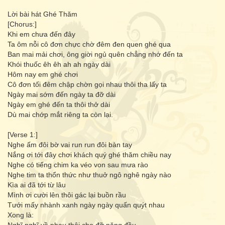
Lời bài hát Ghé Thăm
[Chorus:]
Khi em chưa đến đây
Ta ôm nỗi cô đơn chực chờ đêm đen quen ghé qua
Ban mai mải chơi, ông giời ngủ quên chẳng nhớ đến ta
Khói thuốc êh êh ah ah ngày dài
Hôm nay em ghé chơi
Cô đơn tối đêm chập chờn gọi nhau thôi tha lấy ta
Ngày mai sớm đến ngày ta đỡ dài
Ngày em ghé đến ta thôi thở dài
Dù mai chớp mắt riêng ta còn lại.
[Verse 1:]
Nghe ấm đôi bờ vai run run đôi bàn tay
Nắng ơi tới đây chơi khách quý ghé thăm chiều nay
Nghe có tiếng chim ka véo von sau mưa rào
Nghe tim ta thổn thức như thuở ngô nghê ngày nào
Kìa ai đã tới từ lâu
Mình ơi cười lên thôi gác lại buồn rầu
Tưới mấy nhành xanh ngày ngày quấn quýt nhau
Xong là: