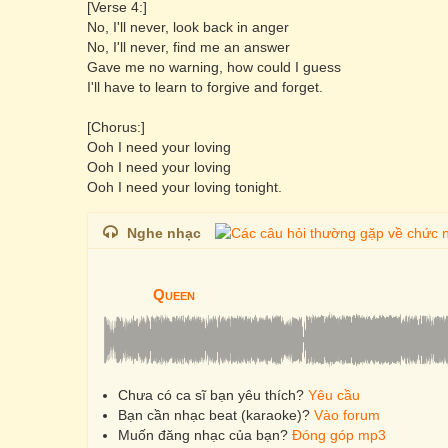
[Verse 4:]
No, I'll never, look back in anger
No, I'll never, find me an answer
Gave me no warning, how could I guess
I'll have to learn to forgive and forget.
[Chorus:]
Ooh I need your loving
Ooh I need your loving
Ooh I need your loving tonight.
Nghe nhạc
Queen
Chưa có ca sĩ bạn yêu thích?
Yêu cầu
Bạn cần nhạc beat (karaoke)?
Vào forum
Muốn đăng nhạc của bạn?
Đóng góp mp3