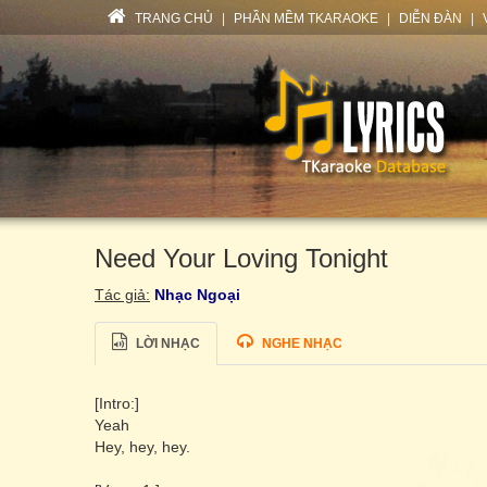
TRANG CHỦ
|
PHẦN MỀM TKARAOKE
|
DIỄN ĐÀN
|
Need Your Loving Tonight
Tác giả:
Nhạc Ngoại
LỜI NHẠC
NGHE NHẠC
[Intro:]
Yeah
Hey, hey, hey.