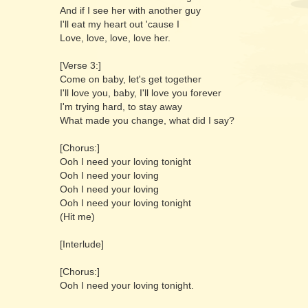
And if I see her with another guy
I'll eat my heart out 'cause I
Love, love, love, love her.
[Verse 3:]
Come on baby, let's get together
I'll love you, baby, I'll love you forever
I'm trying hard, to stay away
What made you change, what did I say?
[Chorus:]
Ooh I need your loving tonight
Ooh I need your loving
Ooh I need your loving
Ooh I need your loving tonight
(Hit me)
[Interlude]
[Chorus:]
Ooh I need your loving tonight.