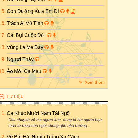
Con Đường Xưa Em Đi
Trách Ai Vô Tình
Cát Bụi Cuộc Đời
Vùng Lá Me Bay
Người Thầy
Áo Mới Cà Mau
Xem thêm
TƯ LIỆU
Ca Khúc Mười Năm Tái Ngộ
Câu chuyện về hai người lính, cũng là hai người bạn
thân từ thuở còn ngồi chung ghế nhà trường...
Về Bài Hát Nghìn Trùng Xa Cách