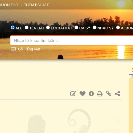
VƯỜN THƠ
|
THÊM BÀI HÁT
ALL
TÊN BÀI
LỜI BÀI HÁT
CA SỸ
NHẠC SỸ
ALBU
Gõ Tiếng Việt