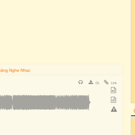
DL
Link