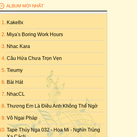
ALBUM MỚI NHẤT
Kake8x
Miya's Boring Work Hours
Nhac Kara
Câu Hứa Chưa Trọn Vẹn
Tieumy
Bài Hát
NhạcCL
Thương Em Là Điều Anh Không Thể Ngờ
Vô Ngại Pháp
Tape Thúy Nga 032 - Họa Mi - Nghìn Trùng
Xa Cách