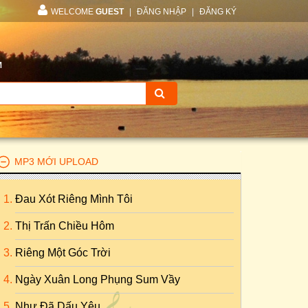
WELCOME
GUEST
|
ĐĂNG NHẬP
|
ĐĂNG KÝ
M
MP3 MỚI UPLOAD
Đau Xót Riêng Mình Tôi
Thị Trấn Chiều Hôm
Riêng Một Góc Trời
Ngày Xuân Long Phụng Sum Vầy
Như Đã Dấu Yêu