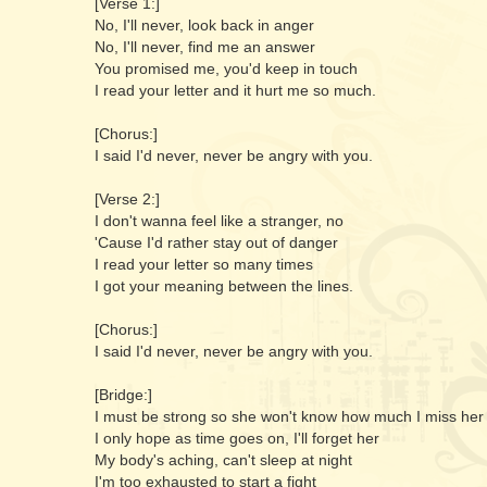
[Verse 1:]
No, I'll never, look back in anger
No, I'll never, find me an answer
You promised me, you'd keep in touch
I read your letter and it hurt me so much.
[Chorus:]
I said I'd never, never be angry with you.
[Verse 2:]
I don't wanna feel like a stranger, no
'Cause I'd rather stay out of danger
I read your letter so many times
I got your meaning between the lines.
[Chorus:]
I said I'd never, never be angry with you.
[Bridge:]
I must be strong so she won't know how much I miss her
I only hope as time goes on, I'll forget her
My body's aching, can't sleep at night
I'm too exhausted to start a fight