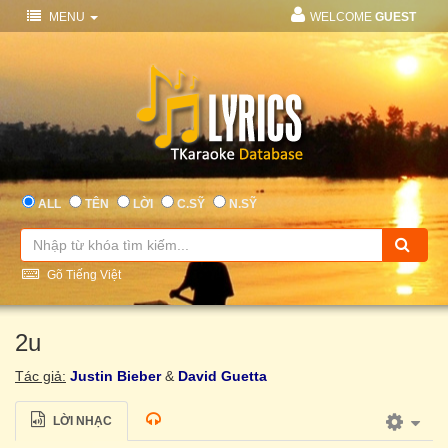
MENU
WELCOME
GUEST
ALL
TÊN
LỜI
C.SỸ
N.SỸ
Gõ Tiếng Việt
2u
Tác giả:
Justin Bieber
&
David Guetta
LỜI NHẠC