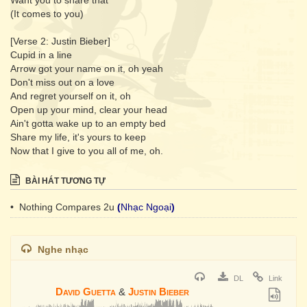
Want you to share that
(It comes to you)
[Verse 2: Justin Bieber]
Cupid in a line
Arrow got your name on it, oh yeah
Don't miss out on a love
And regret yourself on it, oh
Open up your mind, clear your head
Ain't gotta wake up to an empty bed
Share my life, it's yours to keep
Now that I give to you all of me, oh.
BÀI HÁT TƯƠNG TỰ
• Nothing Compares 2u
(
Nhạc Ngoại
)
Nghe nhạc
DL
Link
David Guetta
&
Justin Bieber