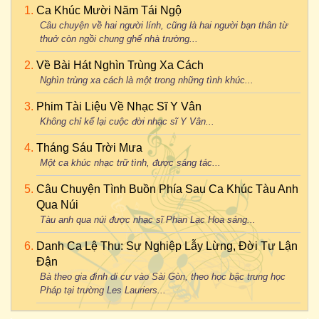
Ca Khúc Mười Năm Tái Ngộ
Câu chuyện về hai người lính, cũng là hai người bạn thân từ
thuở còn ngồi chung ghế nhà trường...
Về Bài Hát Nghìn Trùng Xa Cách
Nghìn trùng xa cách là một trong những tình khúc...
Phim Tài Liệu Về Nhạc Sĩ Y Vân
Không chỉ kể lại cuộc đời nhạc sĩ Y Vân...
Tháng Sáu Trời Mưa
Một ca khúc nhạc trữ tình, được sáng tác...
Câu Chuyện Tình Buồn Phía Sau Ca Khúc Tàu Anh
Qua Núi
Tàu anh qua núi được nhạc sĩ Phan Lạc Hoa sáng...
Danh Ca Lệ Thu: Sự Nghiệp Lẫy Lừng, Đời Tư Lận
Đận
Bà theo gia đình di cư vào Sài Gòn, theo học bậc trung học
Pháp tại trường Les Lauriers...