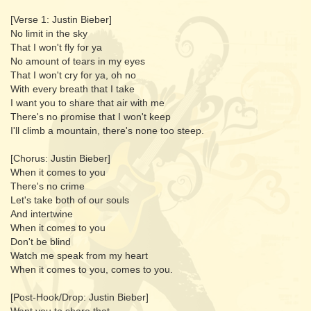
[Verse 1: Justin Bieber]
No limit in the sky
That I won't fly for ya
No amount of tears in my eyes
That I won't cry for ya, oh no
With every breath that I take
I want you to share that air with me
There's no promise that I won't keep
I'll climb a mountain, there's none too steep.
[Chorus: Justin Bieber]
When it comes to you
There's no crime
Let's take both of our souls
And intertwine
When it comes to you
Don't be blind
Watch me speak from my heart
When it comes to you, comes to you.
[Post-Hook/Drop: Justin Bieber]