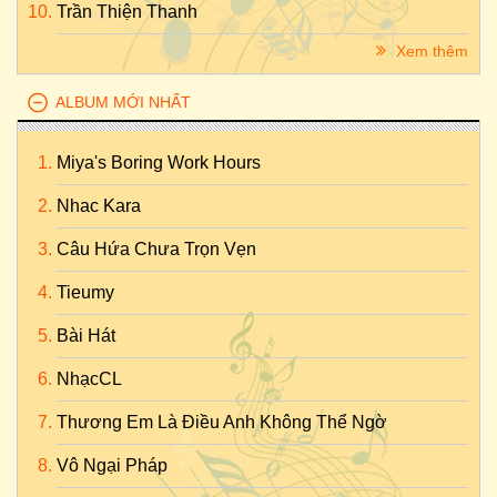
Trần Thiện Thanh
Xem thêm
ALBUM MỚI NHẤT
Miya's Boring Work Hours
Nhac Kara
Câu Hứa Chưa Trọn Vẹn
Tieumy
Bài Hát
NhạcCL
Thương Em Là Điều Anh Không Thể Ngờ
Vô Ngại Pháp