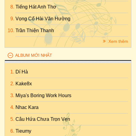
Tiếng Hát Anh Thơ
Vọng Cổ Hài Văn Hường
Trần Thiện Thanh
Xem thêm
ALBUM MỚI NHẤT
Dí Hà
Kake8x
Miya's Boring Work Hours
Nhac Kara
Câu Hứa Chưa Trọn Vẹn
Tieumy