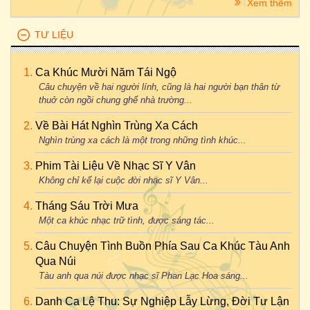
Xem thêm
TƯ LIỆU
Ca Khúc Mười Năm Tái Ngộ
Câu chuyện về hai người lính, cũng là hai người bạn thân từ
thuở còn ngồi chung ghế nhà trường...
Về Bài Hát Nghìn Trùng Xa Cách
Nghìn trùng xa cách là một trong những tình khúc...
Phim Tài Liệu Về Nhạc Sĩ Y Vân
Không chỉ kể lại cuộc đời nhạc sĩ Y Vân...
Tháng Sáu Trời Mưa
Một ca khúc nhạc trữ tình, được sáng tác...
Câu Chuyện Tình Buồn Phía Sau Ca Khúc Tàu Anh
Qua Núi
Tàu anh qua núi được nhạc sĩ Phan Lạc Hoa sáng...
Danh Ca Lệ Thu: Sự Nghiệp Lẫy Lừng, Đời Tư Lận