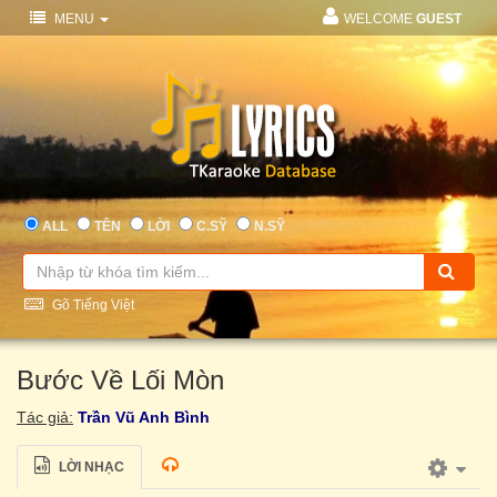
MENU
WELCOME
GUEST
ALL
TÊN
LỜI
C.SỸ
N.SỸ
Gõ Tiếng Việt
Bước Về Lối Mòn
Tác giả:
Trần Vũ Anh Bình
LỜI NHẠC