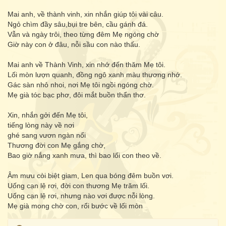
Mai anh, về thành vinh, xin nhắn giúp tôi vài câu.
Ngỏ chìm đầy sâu,bụi tre bên, cầu gánh đá.
Vẫn và ngày trôi, theo từng đêm Mẹ ngóng chờ
Giờ này con ở đâu, nỗi sầu con nào thấu.
Mai anh về Thành Vinh, xin nhớ đến thăm Mẹ tôi.
Lối mòn lượn quanh, đồng ngô xanh màu thương nhớ.
Gác sàn nhỏ nhoi, nơi Mẹ tôi ngồi ngóng chờ.
Mẹ già tóc bạc phơ, đôi mắt buồn thẩn thơ.
Xin, nhắn gởi đến Mẹ tôi,
tiếng lòng này về nơi
ghé sang vươn ngàn nổi
Thương đời con Mẹ gắng chờ,
Bao giờ nắng xanh mưa, thì bao lối con theo về.
Âm mưu còi biệt giam, Len qua bóng đêm buồn vơi.
Uống cạn lệ rơi, đời con thương Mẹ trăm lối.
Uống cạn lệ rơi, nhưng nào vơi được nỗi lòng.
Mẹ già mong chờ con, rổi bước về lối mòn