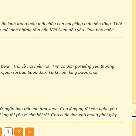
ấp lánh trong màu mắt cháu con nòi giống máu tiên rồng. Thời
p mãi nhé những tâm hồn Việt Nam dấu yêu. Qua bao cuộc.
 bềnh. Trôi về nơi miền xa. Tìm cô đơn gọi tiếng yêu thương.
mờ. Quên rồi bao buồn đau. Từ khi em lặng bước chân.
ời ngập bao ước mơ tươi xanh. Cho lòng người còn nghe yêu
người yêu ơi chớ bối rối. Cho cuộc tình chờ mong phút giây.
1
2
>