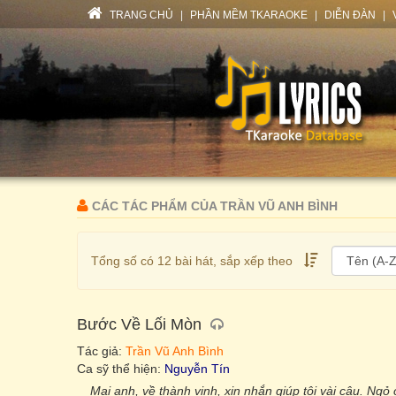
TRANG CHỦ
|
PHẦN MỀM TKARAOKE
|
DIỄN ĐÀN
|
CÁC TÁC PHẨM CỦA TRẦN VŨ ANH BÌNH
Tổng số có 12 bài hát, sắp xếp theo
Bước Về Lối Mòn
Tác giả:
Trần Vũ Anh Bình
Ca sỹ thể hiện:
Nguyễn Tín
Mai anh, về thành vinh, xin nhắn giúp tôi vài câu. Ngỏ