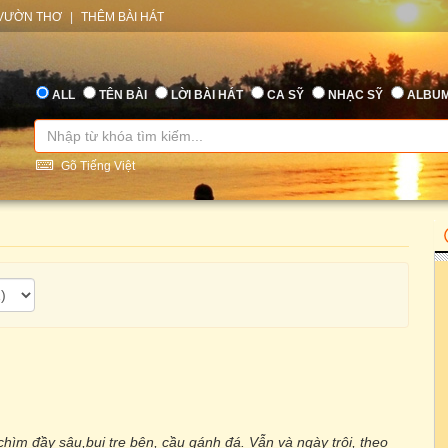
VƯỜN THƠ
|
THÊM BÀI HÁT
ALL
TÊN BÀI
LỜI BÀI HÁT
CA SỸ
NHẠC SỸ
ALBU
Gõ Tiếng Việt
 chìm đầy sâu,bụi tre bên, cầu gánh đá. Vẫn và ngày trôi, theo