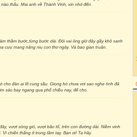
 nào thấu. Mai anh về Thành Vinh, xin nhớ đến.
âm thầm bước,từng bước dài. Đôi vai ông giờ đây gầy khô xanh
ha cưu mang nâng niu con thơ ngây. Và bao gian truân.
ò cho đàn ai lỡ cung sầu. Giọng hò chưa vơi sao nghe tình đã
him sáo bay ngang qua phố chiều nay, để cho.
đây, vượt sóng gió, vượt bão tố, trên con đường dài. Niềm vinh
Vì chiến thắng ở trong tầm tay. Bạn ơi! Ta hãy.