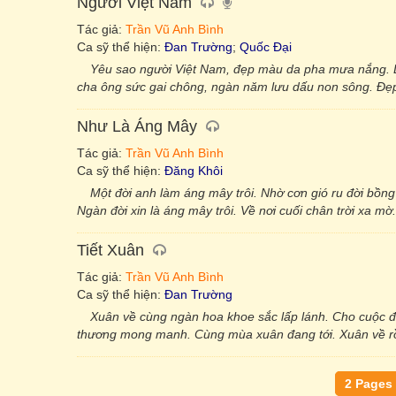
Người Việt Nam
Tác giả:
Trần Vũ Anh Bình
Ca sỹ thể hiện:
Đan Trường
;
Quốc Đại
Yêu sao người Việt Nam, đẹp màu da pha mưa nắng. L
cha ông sức gai chông, ngàn năm lưu dấu non sông. Đẹ
Như Là Áng Mây
Tác giả:
Trần Vũ Anh Bình
Ca sỹ thể hiện:
Đăng Khôi
Một đời anh làm áng mây trôi. Nhờ cơn gió ru đời bồng
Ngàn đời xin là áng mây trôi. Về nơi cuối chân trời xa 
Tiết Xuân
Tác giả:
Trần Vũ Anh Bình
Ca sỹ thể hiện:
Đan Trường
Xuân về cùng ngàn hoa khoe sắc lấp lánh. Cho cuộc đ
thương mong manh. Cùng mùa xuân đang tới. Xuân về rồi 
2 Pages