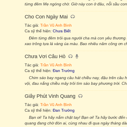
từng đêm Mẹ ngóng chờ. Giờ này con ở đâu, nỗi sầu con
Cho Con Ngày Mai
Tác giả:
Trần Vũ Anh Bình
Ca sỹ thể hiện:
Chưa Biết
Đêm từng đêm trôi qua người cha mà con yêu thương 
xao trông tựa lá vàng úa màu. Bao nhiêu năm công ơn c
Chưa Vơi Câu Hò
Tác giả:
Trần Vũ Anh Bình
Ca sỹ thể hiện:
Đan Trường
Chim sáo bay ngang câu hát chiều nay, đậu trên câu h
vội, đau nắng chiều mây trôi tìm sáo bay phương trời. C
Giây Phút Vinh Quang
Tác giả:
Trần Vũ Anh Bình
Ca sỹ thể hiện:
Đan Trường
Bạn ơi! Ta hãy nắm chặt tay! Bạn ơi! Ta hãy bước đến 
quang đang chờ đón ai, cùng nhau đi qua ngày tháng dài. 