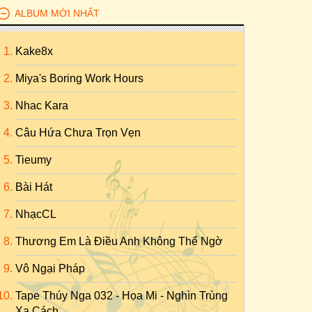
ALBUM MỚI NHẤT
Kake8x
Miya's Boring Work Hours
Nhac Kara
Câu Hứa Chưa Trọn Vẹn
Tieumy
Bài Hát
NhạcCL
Thương Em Là Điều Anh Không Thể Ngờ
Vô Ngại Pháp
Tape Thúy Nga 032 - Họa Mi - Nghìn Trùng
Xa Cách