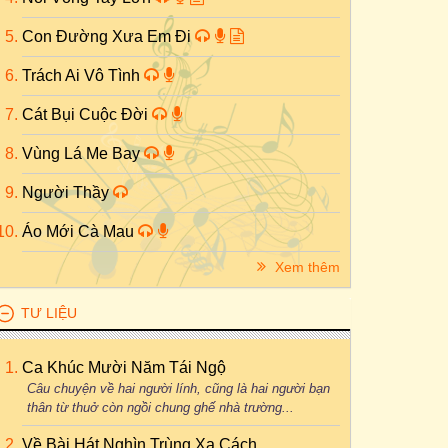
Con Đường Xưa Em Đi
Trách Ai Vô Tình
Cát Bụi Cuộc Đời
Vùng Lá Me Bay
Người Thầy
Áo Mới Cà Mau
Xem thêm
TƯ LIỆU
Ca Khúc Mười Năm Tái Ngộ
Câu chuyện về hai người lính, cũng là hai người bạn
thân từ thuở còn ngồi chung ghế nhà trường...
Về Bài Hát Nghìn Trùng Xa Cách