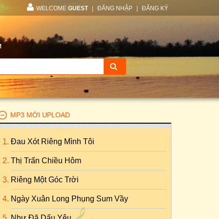
WELCOME
GUEST
|
ĐĂNG NHẬP
|
ĐĂNG KÝ
M
MP3 MỚI UPLOAD
Đau Xót Riêng Mình Tôi
Thị Trấn Chiều Hôm
Riêng Một Góc Trời
Ngày Xuân Long Phụng Sum Vầy
Như Đã Dấu Yêu