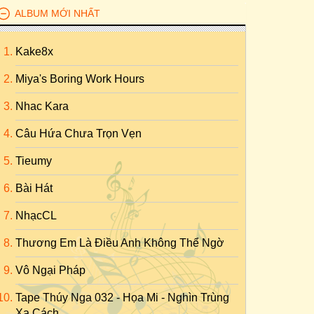
ALBUM MỚI NHẤT
Kake8x
Miya's Boring Work Hours
Nhac Kara
Câu Hứa Chưa Trọn Vẹn
Tieumy
Bài Hát
NhạcCL
Thương Em Là Điều Anh Không Thể Ngờ
Vô Ngại Pháp
Tape Thúy Nga 032 - Họa Mi - Nghìn Trùng
Xa Cách