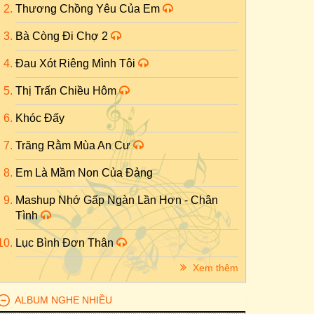
Thương Chồng Yêu Của Em
Bà Còng Đi Chợ 2
Đau Xót Riêng Mình Tôi
Thị Trấn Chiều Hôm
Khóc Đấy
Trăng Rằm Mùa An Cư
Em Là Mầm Non Của Đảng
Mashup Nhớ Gấp Ngàn Lần Hơn - Chân
Tình
Lục Bình Đơn Thân
Xem thêm
ALBUM NGHE NHIỀU