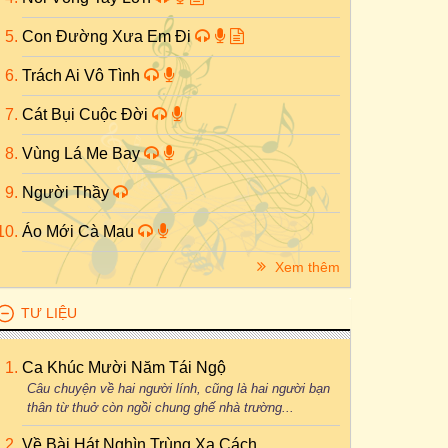
Con Đường Xưa Em Đi
Trách Ai Vô Tình
Cát Bụi Cuộc Đời
Vùng Lá Me Bay
Người Thầy
Áo Mới Cà Mau
Xem thêm
TƯ LIỆU
Ca Khúc Mười Năm Tái Ngộ
Câu chuyện về hai người lính, cũng là hai người bạn
thân từ thuở còn ngồi chung ghế nhà trường...
Về Bài Hát Nghìn Trùng Xa Cách