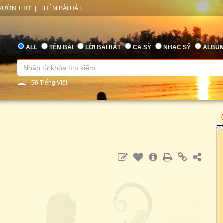
VƯỜN THƠ
|
THÊM BÀI HÁT
ALL
TÊN BÀI
LỜI BÀI HÁT
CA SỸ
NHẠC SỸ
ALBU
Gõ Tiếng Việt