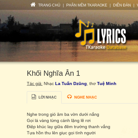
TRANG CHỦ
|
PHẦN MỀM TKARAOKE
|
DIỄN ĐÀN
|
Khối Nghĩa Ân 1
Tác giả:
Nhạc
La Tuấn Dzũng
, thơ
Tuệ Minh
LỜI NHẠC
NGHE NHẠC
Nghe trong gió âm ba vờn dưới nắng
Gọi lá vàng từng cánh lặng lẽ rơi
Điệp khúc lay giữa đêm trường thanh vắng
Tựa hồn thu lên giục gọi tình người