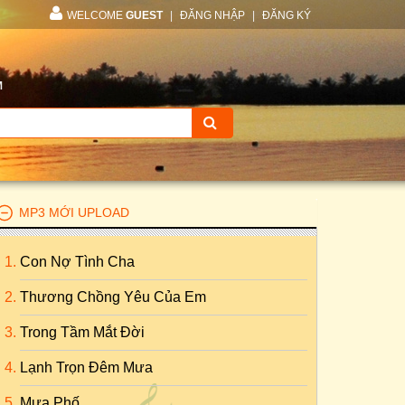
WELCOME
GUEST
|
ĐĂNG NHẬP
|
ĐĂNG KÝ
M
MP3 MỚI UPLOAD
Con Nợ Tình Cha
Thương Chồng Yêu Của Em
Trong Tầm Mắt Đời
Lạnh Trọn Đêm Mưa
Mưa Phố