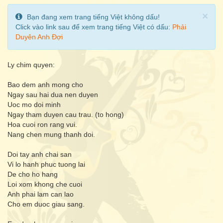
Cl
×
Bạn đang xem trang tiếng Việt không dấu!
Click vào link sau để xem trang tiếng Việt có dấu:
Phải
Duyên Anh Đợi
Ly chim quyen:
Bao dem anh mong cho
Ngay sau hai dua nen duyen
Uoc mo doi minh
Ngay tham duyen cau trau. (to hong)
Hoa cuoi ron rang vui.
Nang chen mung thanh doi.
Doi tay anh chai san
Vi lo hanh phuc tuong lai
De cho ho hang
Loi xom khong che cuoi
Anh phai lam can lao
Cho em duoc giau sang.