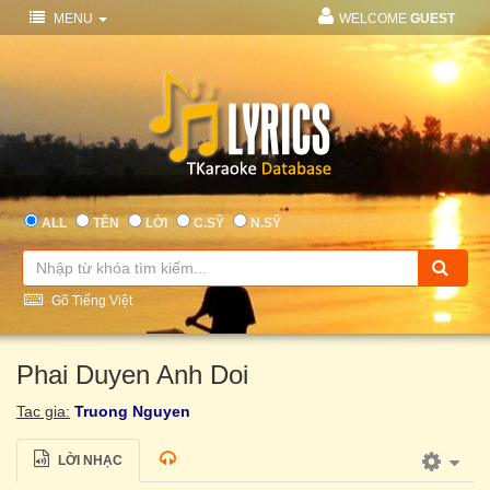
MENU
WELCOME
GUEST
ALL
TÊN
LỜI
C.SỸ
N.SỸ
Gõ Tiếng Việt
Phai Duyen Anh Doi
Tac gia:
Truong Nguyen
LỜI NHẠC