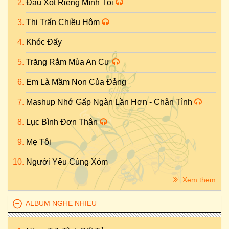
Đau Xót Riêng Mình Tôi
Thị Trấn Chiều Hôm
Khóc Đấy
Trăng Rằm Mùa An Cư
Em Là Mầm Non Của Đảng
Mashup Nhớ Gấp Ngàn Lần Hơn - Chân Tình
Lục Bình Đơn Thân
Mẹ Tôi
Người Yêu Cùng Xóm
Xem them
ALBUM NGHE NHIEU