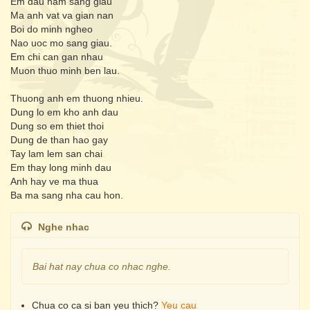
Em dau ham sang giau
Ma anh vat va gian nan
Boi do minh ngheo
Nao uoc mo sang giau.
Em chi can gan nhau
Muon thuo minh ben lau.
Thuong anh em thuong nhieu.
Dung lo em kho anh dau
Dung so em thiet thoi
Dung de than hao gay
Tay lam lem san chai
Em thay long minh dau
Anh hay ve ma thua
Ba ma sang nha cau hon.
Nghe nhac
Bai hat nay chua co nhac nghe.
Chua co ca si ban yeu thich?
Yeu cau