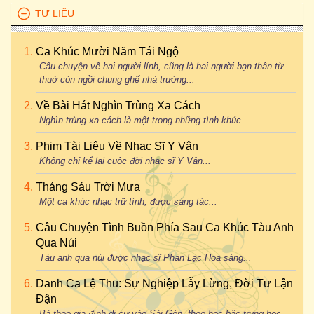
TƯ LIỆU
Ca Khúc Mười Năm Tái Ngộ
Câu chuyện về hai người lính, cũng là hai người bạn thân từ
thuở còn ngồi chung ghế nhà trường...
Về Bài Hát Nghìn Trùng Xa Cách
Nghìn trùng xa cách là một trong những tình khúc...
Phim Tài Liệu Về Nhạc Sĩ Y Vân
Không chỉ kể lại cuộc đời nhạc sĩ Y Vân...
Tháng Sáu Trời Mưa
Một ca khúc nhạc trữ tình, được sáng tác...
Câu Chuyện Tình Buồn Phía Sau Ca Khúc Tàu Anh
Qua Núi
Tàu anh qua núi được nhạc sĩ Phan Lạc Hoa sáng...
Danh Ca Lệ Thu: Sự Nghiệp Lẫy Lừng, Đời Tư Lận
Đận
Bà theo gia đình di cư vào Sài Gòn, theo học bậc trung học