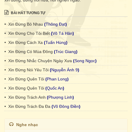
xin đừng, đừng nói nữa, nỗi nghẹn ngào.
BÀI HÁT TƯƠNG TỰ
• Xin Đừng Bỏ Nhau
(
Thông Đạt
)
• Xin Đừng Cho Tôi Biết
(
Võ Tá Hân
)
• Xin Đừng Cách Xa
(
Tuấn Hùng
)
• Xin Đừng Có Mùa Đông
(
Trúc Giang
)
• Xin Đừng Nhắc Chuyện Ngày Xưa
(
Song Ngọc
)
• Xin Đừng Nói Yêu Tôi
(
Nguyễn Ánh 9
)
• Xin Đừng Quên Tôi
(
Phan Long
)
• Xin Đừng Quên Tôi
(
Quốc An
)
• Xin Đừng Trách Anh
(
Phượng Linh
)
• Xin Đừng Trách Đa Đa
(
Võ Đông Điền
)
Nghe nhạc