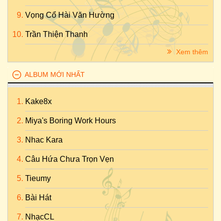
Vọng Cổ Hài Văn Hường
Trần Thiện Thanh
Xem thêm
ALBUM MỚI NHẤT
Kake8x
Miya's Boring Work Hours
Nhac Kara
Câu Hứa Chưa Trọn Vẹn
Tieumy
Bài Hát
NhạcCL