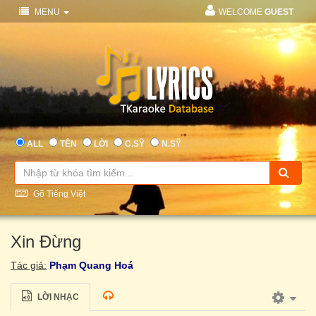
MENU
WELCOME
GUEST
ALL
TÊN
LỜI
C.SỸ
N.SỸ
Gõ Tiếng Việt
Xin Đừng
Tác giả:
Phạm Quang Hoá
LỜI NHẠC