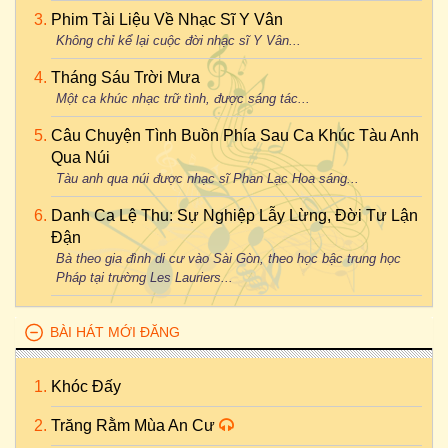
Phim Tài Liệu Về Nhạc Sĩ Y Vân
Không chỉ kể lại cuộc đời nhạc sĩ Y Vân...
Tháng Sáu Trời Mưa
Một ca khúc nhạc trữ tình, được sáng tác...
Câu Chuyện Tình Buồn Phía Sau Ca Khúc Tàu Anh
Qua Núi
Tàu anh qua núi được nhạc sĩ Phan Lạc Hoa sáng...
Danh Ca Lệ Thu: Sự Nghiệp Lẫy Lừng, Đời Tư Lận
Đận
Bà theo gia đình di cư vào Sài Gòn, theo học bậc trung học
Pháp tại trường Les Lauriers...
BÀI HÁT MỚI ĐĂNG
Khóc Đấy
Trăng Rằm Mùa An Cư