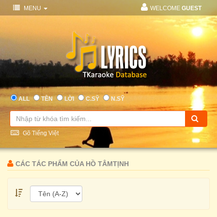
MENU
WELCOME
GUEST
ALL
TÊN
LỜI
C.SỸ
N.SỸ
Gõ Tiếng Việt
CÁC TÁC PHẨM CỦA HỒ TÂMTỊNH