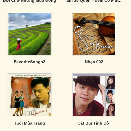
Đợi Chờ Những Mùa Đông
Em Sẽ Quên - Đêm Có Mưa Rơi
FavoriteSongs2
Nhạc 002
Tuổi Mùa Trăng
Cát Bụi Tình Đời