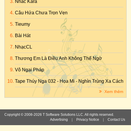
Nhac Kara
Câu Hứa Chưa Trọn Vẹn
Tieumy
Bài Hát
NhạcCL
Thương Em Là Điều Anh Không Thể Ngờ
Vô Ngại Pháp
Tape Thúy Nga 032 - Họa Mi - Nghìn Trùng Xa Cách
Xem thêm
Copyright © 2008-2026 T Software Solutions LLC. All rights reserved.
Advertising
|
Privacy Notice
|
Contact Us