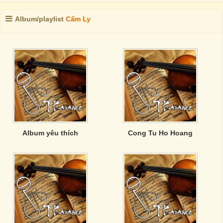
Album/playlist
Cẩm Ly
Album yêu thích
Cong Tu Ho Hoang