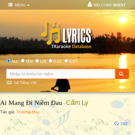
MENU
WELCOME
GUEST
ALL
TÊN
LỜI
C.SỸ
N.SỸ
Gõ Tiếng Việt
Ai Mang Đi Niềm Đau
Cẩm Ly
-
Tác giả:
Trường Huy
782