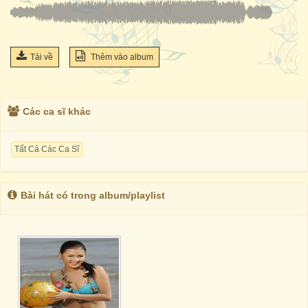
Tải về
Thêm vào album
Các ca sĩ khác
Tất Cả Các Ca Sĩ
Bài hát có trong album/playlist