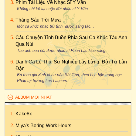
Phim Tài Liệu Về Nhạc Sĩ Y Vân
Không chỉ kể lại cuộc đời nhạc sĩ Y Vân...
Tháng Sáu Trời Mưa
Một ca khúc nhạc trữ tình, được sáng tác...
Câu Chuyện Tình Buồn Phía Sau Ca Khúc Tàu Anh
Qua Núi
Tàu anh qua núi được nhạc sĩ Phan Lạc Hoa sáng...
Danh Ca Lệ Thu: Sự Nghiệp Lẫy Lừng, Đời Tư Lận
Đận
Bà theo gia đình di cư vào Sài Gòn, theo học bậc trung học
Pháp tại trường Les Lauriers...
ALBUM MỚI NHẤT
Kake8x
Miya's Boring Work Hours