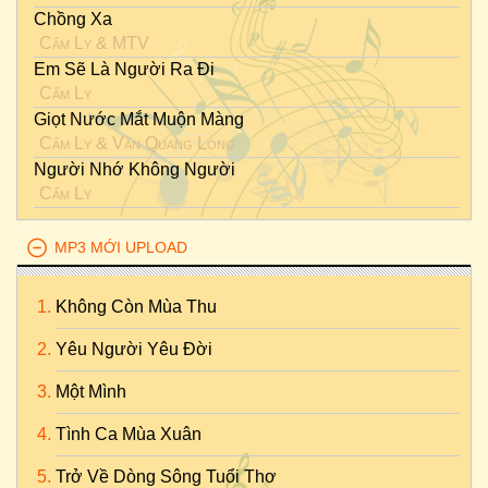
Chồng Xa
Cẩm Ly
&
MTV
Em Sẽ Là Người Ra Đi
Cẩm Ly
Giọt Nước Mắt Muộn Màng
Cẩm Ly
&
Vân Quang Long
Người Nhớ Không Người
Cẩm Ly
MP3 MỚI UPLOAD
Không Còn Mùa Thu
Yêu Người Yêu Đời
Một Mình
Tình Ca Mùa Xuân
Trở Về Dòng Sông Tuổi Thơ