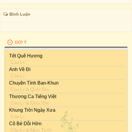
Bình Luận
GỢI Ý
Tết Quê Hương
Cẩm Ly
Anh Về Đi
Cẩm Ly
Chuyện Tình Ban-Khun
Cẩm Ly
&
Quốc Đại
Thương Ca Tiếng Việt
Cẩm Ly
&
Quốc Đại
Khung Trời Ngày Xưa
Cẩm Ly
Cô Bé Dỗi Hờn
Cẩm Ly
&
Minh Tuyết