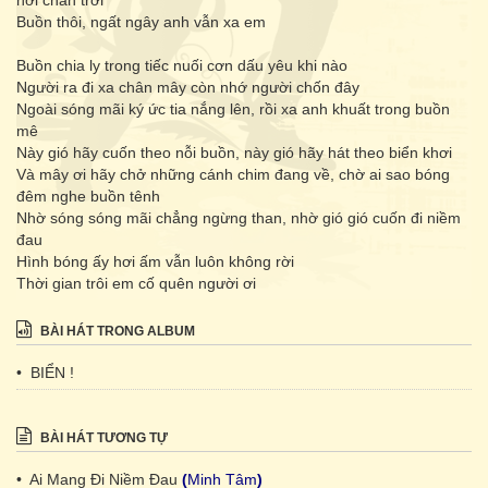
nơi chân trời
Buồn thôi, ngất ngây anh vẫn xa em
Buồn chia ly trong tiếc nuối cơn dấu yêu khi nào
Người ra đi xa chân mây còn nhớ người chốn đây
Ngoài sóng mãi ký ức tia nắng lên, rồi xa anh khuất trong buồn
mê
Này gió hãy cuốn theo nỗi buồn, này gió hãy hát theo biển khơi
Và mây ơi hãy chở những cánh chim đang về, chờ ai sao bóng
đêm nghe buồn tênh
Nhờ sóng sóng mãi chẳng ngừng than, nhờ gió gió cuốn đi niềm
đau
Hình bóng ấy hơi ấm vẫn luôn không rời
Thời gian trôi em cố quên người ơi
BÀI HÁT TRONG ALBUM
• BIỂN !
BÀI HÁT TƯƠNG TỰ
• Ai Mang Đi Niềm Đau
(
Minh Tâm
)