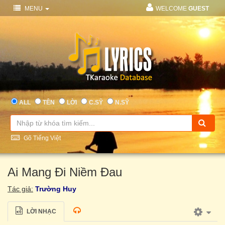
MENU
WELCOME
GUEST
ALL
TÊN
LỜI
C.SỸ
N.SỸ
Gõ Tiếng Việt
Ai Mang Đi Niềm Đau
Tác giả:
Trường Huy
LỜI NHẠC