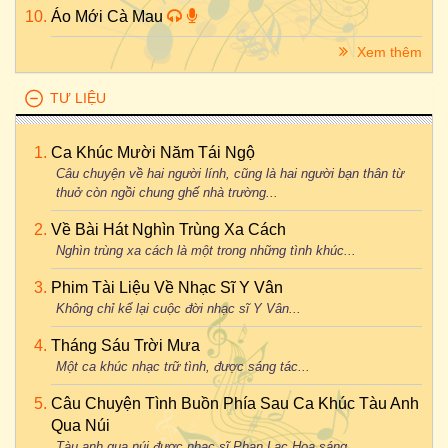
Áo Mới Cà Mau
Xem thêm
TƯ LIỆU
Ca Khúc Mười Năm Tái Ngộ
Câu chuyện về hai người lính, cũng là hai người bạn thân từ
thuở còn ngồi chung ghế nhà trường...
Về Bài Hát Nghìn Trùng Xa Cách
Nghìn trùng xa cách là một trong những tình khúc...
Phim Tài Liệu Về Nhạc Sĩ Y Vân
Không chỉ kể lại cuộc đời nhạc sĩ Y Vân...
Tháng Sáu Trời Mưa
Một ca khúc nhạc trữ tình, được sáng tác...
Câu Chuyện Tình Buồn Phía Sau Ca Khúc Tàu Anh
Qua Núi
Tàu anh qua núi được nhạc sĩ Phan Lạc Hoa sáng...