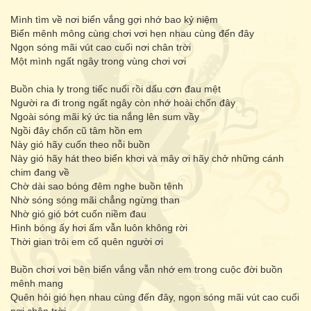
Mình tìm về nơi biển vắng gợi nhớ bao kỷ niệm
Biển mênh mông cùng chơi vơi hẹn nhau cùng đến đây
Ngọn sóng mãi vút cao cuối nơi chân trời
Một mình ngất ngây trong vùng chơi vơi
Buồn chia ly trong tiếc nuối rồi dấu cơn đau mệt
Người ra đi trong ngất ngây còn nhớ hoài chốn đây
Ngoài sóng mãi ký ức tia nắng lên sum vầy
Ngồi đây chốn cũ tâm hồn em
Này gió hãy cuốn theo nỗi buồn
Này gió hãy hát theo biển khơi và mây ơi hãy chở những cánh
chim đang về
Chờ dài sao bóng đêm nghe buồn tênh
Nhờ sóng sóng mãi chẳng ngừng than
Nhờ gió gió bớt cuốn niềm đau
Hình bóng ấy hơi ấm vẫn luôn không rời
Thời gian trôi em cố quên người ơi
Buồn chơi vơi bên biển vắng vẫn nhớ em trong cuộc đời buồn
mênh mang
Quên hỏi gió hẹn nhau cùng đến đây, ngọn sóng mãi vút cao cuối