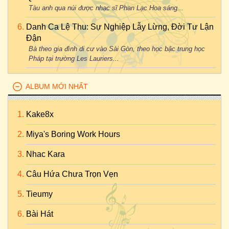
Tàu anh qua núi được nhạc sĩ Phan Lạc Hoa sáng...
Danh Ca Lệ Thu: Sự Nghiệp Lẫy Lừng, Đời Tư Lận
Đận
Bà theo gia đình di cư vào Sài Gòn, theo học bậc trung học
Pháp tại trường Les Lauriers...
ALBUM MỚI NHẤT
Kake8x
Miya's Boring Work Hours
Nhac Kara
Câu Hứa Chưa Trọn Vẹn
Tieumy
Bài Hát