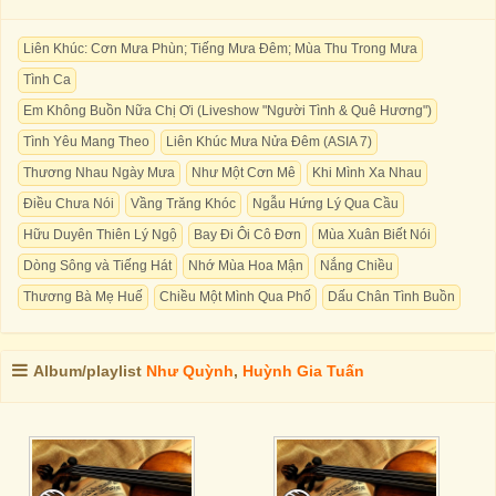
Liên Khúc: Cơn Mưa Phùn; Tiếng Mưa Đêm; Mùa Thu Trong Mưa
Tình Ca
Em Không Buồn Nữa Chị Ơi (Liveshow "Người Tình & Quê Hương")
Tình Yêu Mang Theo
Liên Khúc Mưa Nửa Đêm (ASIA 7)
Thương Nhau Ngày Mưa
Như Một Cơn Mê
Khi Mình Xa Nhau
Điều Chưa Nói
Vầng Trăng Khóc
Ngẫu Hứng Lý Qua Cầu
Hữu Duyên Thiên Lý Ngộ
Bay Đi Ôi Cô Ðơn
Mùa Xuân Biết Nói
Dòng Sông và Tiếng Hát
Nhớ Mùa Hoa Mận
Nắng Chiều
Thương Bà Mẹ Huế
Chiều Một Mình Qua Phố
Dấu Chân Tình Buồn
Album/playlist
Như Quỳnh
,
Huỳnh Gia Tuấn