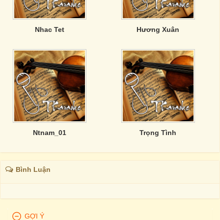
Nhac Tet
Hương Xuân
Ntnam_01
Trọng Tình
Bình Luận
GỢI Ý