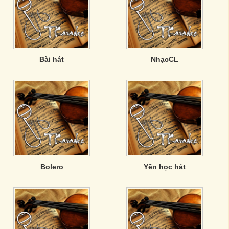
Bài hát
NhạcCL
Bolero
Yến học hát