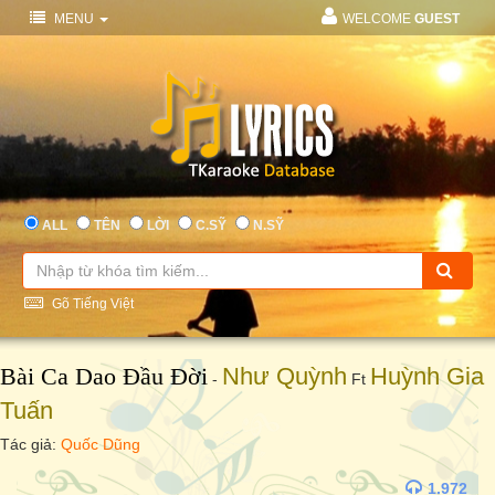
MENU
WELCOME
GUEST
ALL
TÊN
LỜI
C.SỸ
N.SỸ
Gõ Tiếng Việt
Bài Ca Dao Đầu Đời
Như Quỳnh
Huỳnh Gia
-
Ft
Tuấn
Tác giả:
Quốc Dũng
1.972