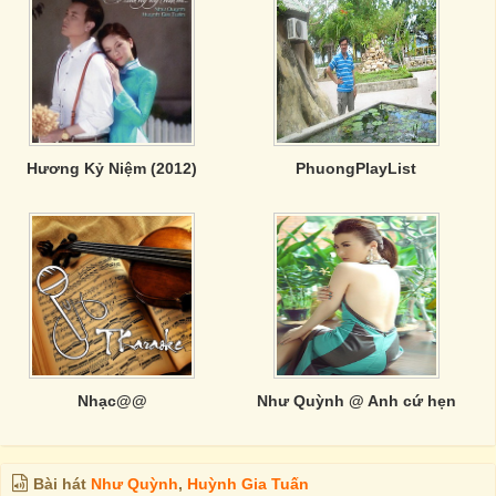
Hương Kỷ Niệm (2012)
PhuongPlayList
Nhạc@@
Như Quỳnh @ Anh cứ hẹn
Bài hát
Như Quỳnh
,
Huỳnh Gia Tuấn