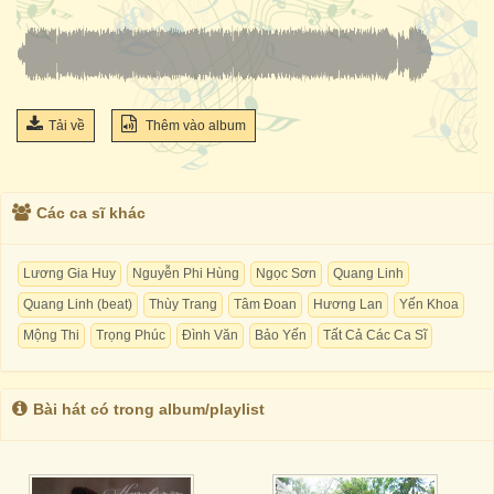
Tải về
Thêm vào album
Các ca sĩ khác
Lương Gia Huy
Nguyễn Phi Hùng
Ngọc Sơn
Quang Linh
Quang Linh (beat)
Thùy Trang
Tâm Đoan
Hương Lan
Yến Khoa
Mộng Thi
Trọng Phúc
Đình Văn
Bảo Yến
Tất Cả Các Ca Sĩ
Bài hát có trong album/playlist