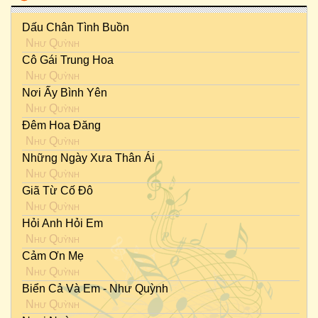
Dấu Chân Tình Buồn
Như Quỳnh
Cô Gái Trung Hoa
Như Quỳnh
Nơi Ấy Bình Yên
Như Quỳnh
Đêm Hoa Đăng
Như Quỳnh
Những Ngày Xưa Thân Ái
Như Quỳnh
Giã Từ Cố Đô
Như Quỳnh
Hỏi Anh Hỏi Em
Như Quỳnh
Cảm Ơn Mẹ
Như Quỳnh
Biển Cả Và Em - Như Quỳnh
Như Quỳnh