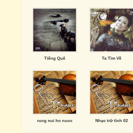
Tiếng Quê
Ta Tìm Về
rung nui ho nuoc
Nhạc trữ tình 02