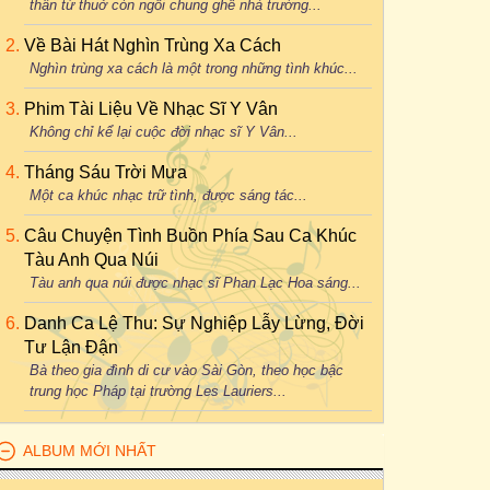
thân từ thuở còn ngồi chung ghế nhà trường...
Về Bài Hát Nghìn Trùng Xa Cách
Nghìn trùng xa cách là một trong những tình khúc...
Phim Tài Liệu Về Nhạc Sĩ Y Vân
Không chỉ kể lại cuộc đời nhạc sĩ Y Vân...
Tháng Sáu Trời Mưa
Một ca khúc nhạc trữ tình, được sáng tác...
Câu Chuyện Tình Buồn Phía Sau Ca Khúc
Tàu Anh Qua Núi
Tàu anh qua núi được nhạc sĩ Phan Lạc Hoa sáng...
Danh Ca Lệ Thu: Sự Nghiệp Lẫy Lừng, Đời
Tư Lận Đận
Bà theo gia đình di cư vào Sài Gòn, theo học bậc
trung học Pháp tại trường Les Lauriers...
ALBUM MỚI NHẤT