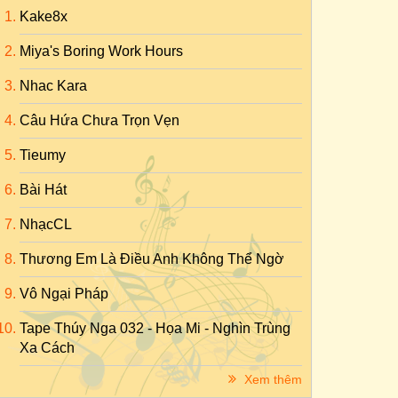
Kake8x
Miya's Boring Work Hours
Nhac Kara
Câu Hứa Chưa Trọn Vẹn
Tieumy
Bài Hát
NhạcCL
Thương Em Là Điều Anh Không Thể Ngờ
Vô Ngại Pháp
Tape Thúy Nga 032 - Họa Mi - Nghìn Trùng
Xa Cách
Xem thêm