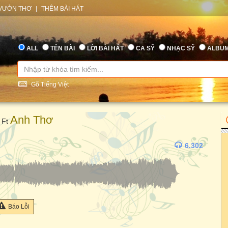
VƯỜN THƠ
|
THÊM BÀI HÁT
ALL
TÊN BÀI
LỜI BÀI HÁT
CA SỸ
NHẠC SỸ
ALBU
Gõ Tiếng Việt
Anh Thơ
Ft
6.302
Báo Lỗi