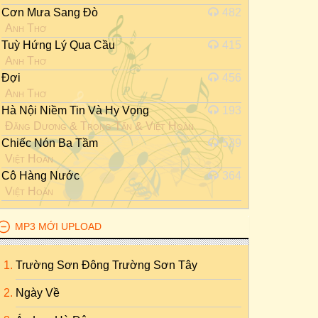
Cơn Mưa Sang Đò
482
Anh Thơ
Tuỳ Hứng Lý Qua Cầu
415
Anh Thơ
Đợi
456
Anh Thơ
Hà Nội Niềm Tin Và Hy Vọng
193
Đăng Dương
&
Trọng Tấn
&
Việt Hoàn
Chiếc Nón Ba Tầm
539
Việt Hoàn
Cô Hàng Nước
364
Việt Hoàn
MP3 MỚI UPLOAD
Trường Sơn Đông Trường Sơn Tây
Ngày Về