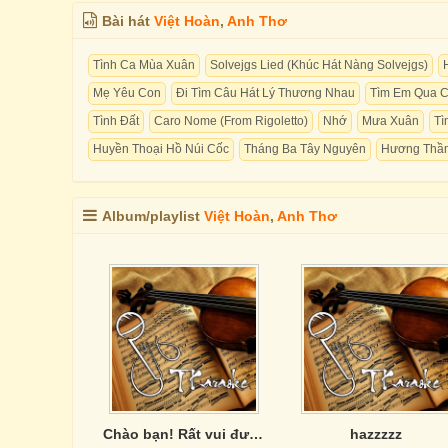
Bài hát
Việt Hoàn
,
Anh Thơ
Tình Ca Mùa Xuân
Solvejgs Lied (Khúc Hát Nàng Solvejgs)
Mẹ Yêu Con
Đi Tìm Câu Hát Lý Thương Nhau
Tìm Em Qua 
Tình Đất
Caro Nome (From Rigoletto)
Nhớ
Mưa Xuân
Tì
Huyền Thoại Hồ Núi Cốc
Tháng Ba Tây Nguyên
Hương Thầ
Album/playlist
Việt Hoàn
,
Anh Thơ
Chào bạn! Rất vui được gặp bạn hôm nay. Bạn muốn mình giúp gì cho bạn không?
hazzzzz