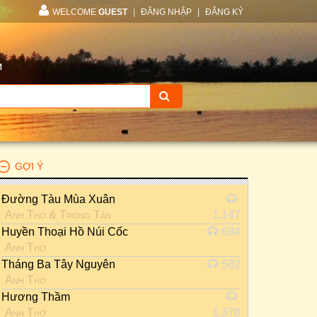
WELCOME
GUEST
|
ĐĂNG NHẬP
|
ĐĂNG KÝ
M
GỢI Ý
Đường Tàu Mùa Xuân
Anh Thơ
&
Trọng Tấn
1.147
Huyền Thoại Hồ Núi Cốc
694
Anh Thơ
Tháng Ba Tây Nguyên
582
Anh Thơ
Hương Thầm
Anh Thơ
1.378