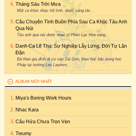
Tháng Sáu Trời Mưa
Một ca khúc nhạc trữ tình, được sáng tác...
Câu Chuyện Tình Buồn Phía Sau Ca Khúc Tàu Anh
Qua Núi
Tàu anh qua núi được nhạc sĩ Phan Lạc Hoa sáng...
Danh Ca Lệ Thu: Sự Nghiệp Lẫy Lừng, Đời Tư Lận
Đận
Bà theo gia đình di cư vào Sài Gòn, theo học bậc trung học
Pháp tại trường Les Lauriers...
ALBUM MỚI NHẤT
Miya's Boring Work Hours
Nhac Kara
Câu Hứa Chưa Trọn Vẹn
Tieumy