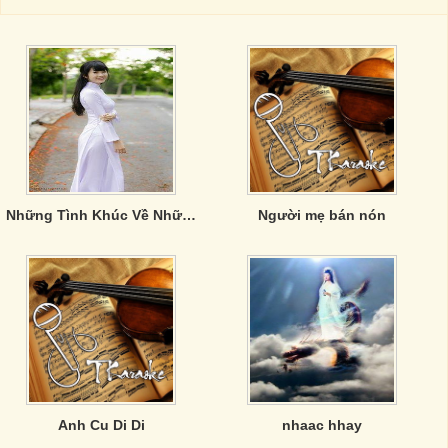
Những Tình Khúc Về Những Chiếc Cầu
Người mẹ bán nón
Anh Cu Di Di
nhaac hhay