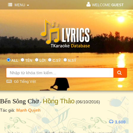
MENU
WELCOME
GUEST
ALL
TÊN
LỜI
C.SỸ
N.SỸ
Gõ Tiếng Việt
Bến Sông Chờ
Hồng Thảo
-
(06/10/2016)
Tác giả:
Mạnh Quỳnh
3.600