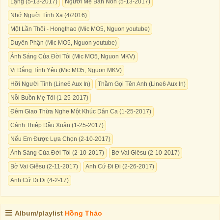
Lặng (5-13-2017)
Người Mẹ Bán Nón (5-13-2017)
Nhớ Người Tình Xa (4/2016)
Một Lần Thôi - Hongthao (Mic MO5, Nguon youtube)
Duyên Phận (Mic MO5, Nguon youtube)
Ánh Sáng Của Đời Tôi (Mic MO5, Nguon MKV)
Vị Đắng Tình Yêu (Mic MO5, Nguon MKV)
Hỡi Người Tình (Line6 Aux In)
Thầm Gọi Tên Anh (Line6 Aux In)
Nỗi Buồn Mẹ Tôi (1-25-2017)
Đêm Giao Thừa Nghe Một Khúc Dân Ca (1-25-2017)
Cánh Thiệp Đầu Xuân (1-25-2017)
Nếu Em Được Lựa Chọn (2-10-2017)
Ánh Sáng Của Đời Tôi (2-10-2017)
Bờ Vai Giêsu (2-10-2017)
Bờ Vai Giêsu (2-11-2017)
Anh Cứ Đi Đi (2-26-2017)
Anh Cứ Đi Đi (4-2-17)
Album/playlist
Hồng Thảo