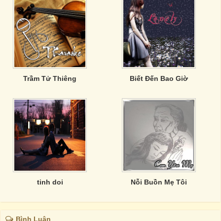
Trầm Tử Thiêng
Biết Đến Bao Giờ
tinh doi
Nỗi Buồn Mẹ Tôi
Bình Luận