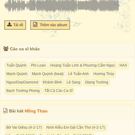
Tải về
Thêm vào album
Các ca sĩ khác
Tuấn Quỳnh
Phi Loan
Hoàng Tuấn Linh & Phương Cẩm Ngọc
HAX
Mạnh Quỳnh
Mạnh Quỳnh (beat)
Lê Tuấn Anh
Hương Thủy
NguoiDepDiamond
Khánh Bình
Lê Sang
Giang Trường
Bạch Trường Phong
Tất Cả Các Ca Sĩ
Bài hát
Hồng Thảo
Bờ Vai Giêsu (4-2-17)
Ninh Kiều Em Gái Cần Thơ (4-2-17)