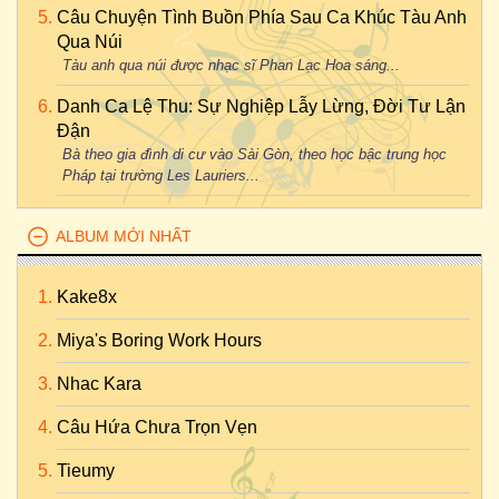
Câu Chuyện Tình Buồn Phía Sau Ca Khúc Tàu Anh
Qua Núi
Tàu anh qua núi được nhạc sĩ Phan Lạc Hoa sáng...
Danh Ca Lệ Thu: Sự Nghiệp Lẫy Lừng, Đời Tư Lận
Đận
Bà theo gia đình di cư vào Sài Gòn, theo học bậc trung học
Pháp tại trường Les Lauriers...
ALBUM MỚI NHẤT
Kake8x
Miya's Boring Work Hours
Nhac Kara
Câu Hứa Chưa Trọn Vẹn
Tieumy