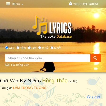
MENU
WELCOME
GUEST
ALL
TÊN
LỜI
C.SỸ
N.SỸ
Gõ Tiếng Việt
Gửi Vào Kỷ Niệm
Hồng Thảo
-
(2/16)
Tác giả:
LÂM TRỌNG TƯỜNG
2.019