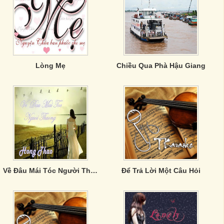
Lòng Mẹ
Chiều Qua Phà Hậu Giang
Về Đâu Mái Tóc Người Thương
Để Trả Lời Một Câu Hỏi