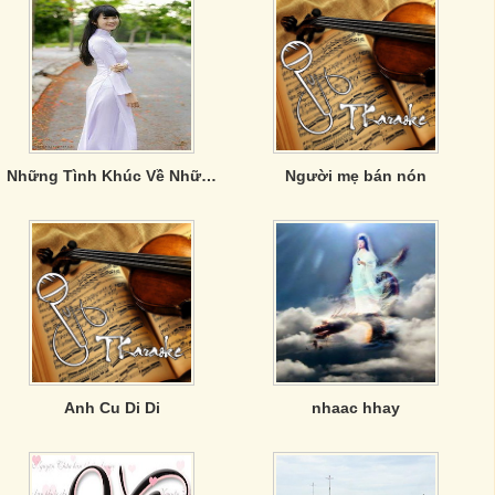
Những Tình Khúc Về Những Chiếc Cầu
Người mẹ bán nón
Anh Cu Di Di
nhaac hhay