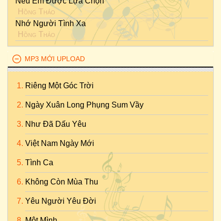
Nếu Em Được Lựa Chọn
Hồng Thảo
Nhớ Người Tình Xa
Hồng Thảo
MP3 MỚI UPLOAD
Riêng Một Góc Trời
Ngày Xuân Long Phụng Sum Vầy
Như Đã Dấu Yêu
Việt Nam Ngày Mới
Tình Ca
Không Còn Mùa Thu
Yêu Người Yêu Đời
Một Mình