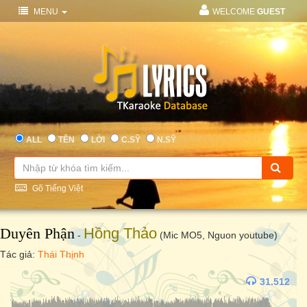
MENU
WELCOME
GUEST
ALL
TÊN
LỜI
C.SỸ
N.SỸ
Gõ Tiếng Việt
Duyên Phận
Hồng Thảo
-
(Mic MO5, Nguon youtube)
Tác giả:
Thái Thịnh
31.512