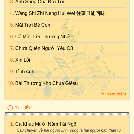
Ánh Sáng Của Đời Tôi
Wang Shi Zhi Neng Hui Wei 往事只能回味
Mặt Trời Bé Con
Cả Một Trời Thương Nhớ
Chưa Quên Người Yêu Cũ
Xin Lỗi
Tình Anh
Bài Thương Khó Chúa Giêsu
Xem thêm
TƯ LIỆU
Ca Khúc Mười Năm Tái Ngộ
Câu chuyện về hai người lính, cũng là hai người bạn thân từ