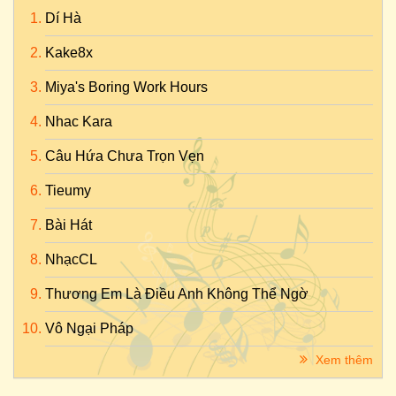
Dí Hà
Kake8x
Miya's Boring Work Hours
Nhac Kara
Câu Hứa Chưa Trọn Vẹn
Tieumy
Bài Hát
NhạcCL
Thương Em Là Điều Anh Không Thể Ngờ
Vô Ngại Pháp
Xem thêm