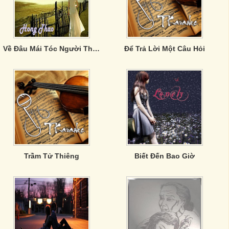
Về Đâu Mái Tóc Người Thương
Để Trả Lời Một Câu Hỏi
Trầm Tử Thiêng
Biết Đến Bao Giờ