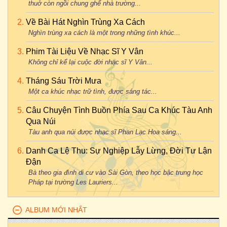
thuở còn ngồi chung ghế nhà trường...
Về Bài Hát Nghìn Trùng Xa Cách
Nghìn trùng xa cách là một trong những tình khúc...
Phim Tài Liệu Về Nhạc Sĩ Y Vân
Không chỉ kể lại cuộc đời nhạc sĩ Y Vân...
Tháng Sáu Trời Mưa
Một ca khúc nhạc trữ tình, được sáng tác...
Câu Chuyện Tình Buồn Phía Sau Ca Khúc Tàu Anh
Qua Núi
Tàu anh qua núi được nhạc sĩ Phan Lạc Hoa sáng...
Danh Ca Lệ Thu: Sự Nghiệp Lẫy Lừng, Đời Tư Lận
Đận
Bà theo gia đình di cư vào Sài Gòn, theo học bậc trung học
Pháp tại trường Les Lauriers...
ALBUM MỚI NHẤT