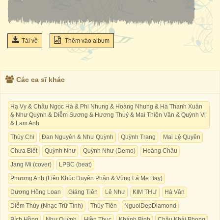
Tải về
Thêm vào album
Các ca sĩ khác
Hạ Vy & Châu Ngọc Hà & Phi Nhung & Hoàng Nhung & Hà Thanh Xuân
& Như Quỳnh & Diễm Sương & Hương Thuỷ & Mai Thiên Vân & Quỳnh Vi
& Lam Anh
Thùy Chi
Đan Nguyên & Như Quỳnh
Quỳnh Trang
Mai Lệ Quyên
Chưa Biết
Quỳnh Như
Quỳnh Như (Demo)
Hoàng Châu
Jang Mi (cover)
LPBC (beat)
Phương Anh (Liên Khúc Duyên Phận & Vùng Lá Me Bay)
Dương Hồng Loan
Giáng Tiên
Lê Như
KIM THƯ
Hà Vân
Diễm Thùy (Nhạc Trữ Tình)
Thủy Tiên
NguoiDepDiamond
Bích Hồng
Như Quỳnh
Hiền Thục
Khánh Bình
Châu Khải Phong