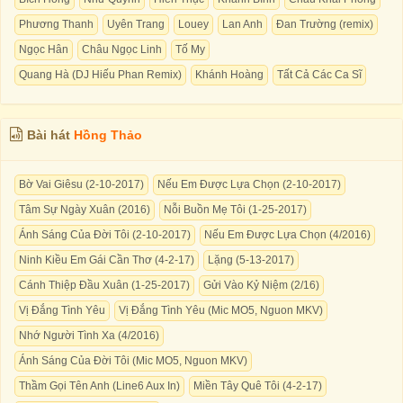
Phương Thanh
Uyên Trang
Louey
Lan Anh
Đan Trường (remix)
Ngọc Hân
Châu Ngọc Linh
Tố My
Quang Hà (DJ Hiếu Phan Remix)
Khánh Hoàng
Tất Cả Các Ca Sĩ
Bài hát
Hồng Thảo
Bờ Vai Giêsu (2-10-2017)
Nếu Em Được Lựa Chọn (2-10-2017)
Tâm Sự Ngày Xuân (2016)
Nỗi Buồn Mẹ Tôi (1-25-2017)
Ánh Sáng Của Đời Tôi (2-10-2017)
Nếu Em Được Lựa Chọn (4/2016)
Ninh Kiều Em Gái Cần Thơ (4-2-17)
Lặng (5-13-2017)
Cánh Thiệp Đầu Xuân (1-25-2017)
Gửi Vào Kỷ Niệm (2/16)
Vị Đắng Tình Yêu
Vị Đắng Tình Yêu (Mic MO5, Nguon MKV)
Nhớ Người Tình Xa (4/2016)
Ánh Sáng Của Đời Tôi (Mic MO5, Nguon MKV)
Thầm Gọi Tên Anh (Line6 Aux In)
Miền Tây Quê Tôi (4-2-17)