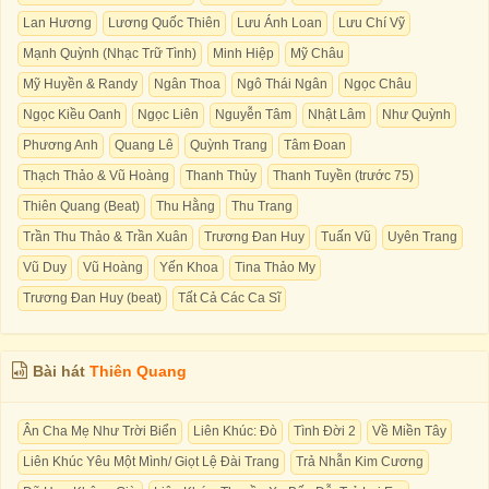
Lan Hương
Lương Quốc Thiên
Lưu Ánh Loan
Lưu Chí Vỹ
Mạnh Quỳnh (Nhạc Trữ Tình)
Minh Hiệp
Mỹ Châu
Mỹ Huyền & Randy
Ngân Thoa
Ngô Thái Ngân
Ngọc Châu
Ngọc Kiều Oanh
Ngọc Liên
Nguyễn Tâm
Nhật Lâm
Như Quỳnh
Phương Anh
Quang Lê
Quỳnh Trang
Tâm Đoan
Thạch Thảo & Vũ Hoàng
Thanh Thủy
Thanh Tuyền (trước 75)
Thiên Quang (Beat)
Thu Hằng
Thu Trang
Trần Thu Thảo & Trần Xuân
Trương Đan Huy
Tuấn Vũ
Uyên Trang
Vũ Duy
Vũ Hoàng
Yến Khoa
Tina Thảo My
Trương Đan Huy (beat)
Tất Cả Các Ca Sĩ
Bài hát
Thiên Quang
Ân Cha Mẹ Như Trời Biển
Liên Khúc: Đò
Tình Đời 2
Về Miền Tây
Liên Khúc Yêu Một Mình/ Giọt Lệ Đài Trang
Trả Nhẫn Kim Cương