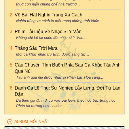
thuở còn ngồi chung ghế nhà trường...
Về Bài Hát Nghìn Trùng Xa Cách
Nghìn trùng xa cách là một trong những tình khúc...
Phim Tài Liệu Về Nhạc Sĩ Y Vân
Không chỉ kể lại cuộc đời nhạc sĩ Y Vân...
Tháng Sáu Trời Mưa
Một ca khúc nhạc trữ tình, được sáng tác...
Câu Chuyện Tình Buồn Phía Sau Ca Khúc Tàu Anh
Qua Núi
Tàu anh qua núi được nhạc sĩ Phan Lạc Hoa sáng...
Danh Ca Lệ Thu: Sự Nghiệp Lẫy Lừng, Đời Tư Lận
Đận
Bà theo gia đình di cư vào Sài Gòn, theo học bậc trung học
Pháp tại trường Les Lauriers...
ALBUM MỚI NHẤT