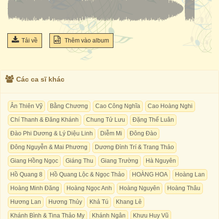
Tải về
Thêm vào album
Các ca sĩ khác
Ân Thiên Vỹ
Bằng Chương
Cao Công Nghĩa
Cao Hoàng Nghi
Chí Thanh & Đăng Khánh
Chung Tử Lưu
Đặng Thế Luân
Đào Phi Dương & Lý Diệu Linh
Diễm Mi
Đông Đào
Đông Nguyễn & Mai Phương
Dương Đình Trí & Trang Thảo
Giang Hồng Ngọc
Giáng Thu
Giang Trường
Hà Nguyên
Hồ Quang 8
Hồ Quang Lộc & Ngọc Thảo
HOÀNG HOA
Hoàng Lan
Hoàng Minh Đăng
Hoàng Ngọc Anh
Hoàng Nguyên
Hoàng Thâu
Hương Lan
Hương Thủy
Khả Tú
Khang Lê
Khánh Bình & Tina Thảo My
Khánh Ngân
Khưu Huy Vũ