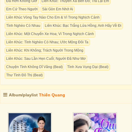
Đã Hơn Không Giờ
Liên Khúc: Thuyền Xa Bến Đỗ; Trả Lại Em
Em Cứ Theo Người
Sài Gòn Em Nhớ Ai
Liên Khúc Vòng Tay Nào Cho Em & Vì Trong Nghịch Cảnh
Tình Nghèo Có Nhau
Liên Khúc: Bạc Trắng Lửa Hồng; Anh Hãy Về Đi
Liên Khúc: Một Chuyến Xe Hoa; Vì Trong Nghịch Cảnh
Liên Khúc: Tình Nghèo Có Nhau; Ước Mộng Đôi Ta
Liên Khúc: Khi Không; Trách Người Trong Mộng
Liên Khúc: Sau Lần Hẹn Cuối; Người Đã Như Mơ
Chuyện Tình Không Dĩ Vãng (Beat)
Tình Xưa Vụng Dại (Beat)
Thư Tình Đô Thị (Beat)
Album/playlist
Thiên Quang