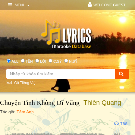
MENU
WELCOME
GUEST
ALL
TÊN
LỜI
C.SỸ
N.SỸ
Gõ Tiếng Việt
Chuyện Tình Không Dĩ Vãng
Thiên Quang
-
Tác giả:
Tâm Anh
788