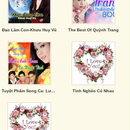
Đạo Làm Con-Khưu Huy Vũ
The Best Of Quỳnh Trang
Tuyệt Phẩm Song Ca: Lưu Ánh Loan Và Người Tình
Tình Nghèo Có Nhau