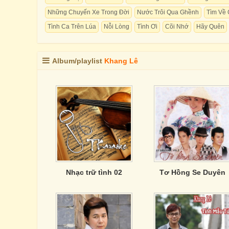
Những Chuyến Xe Trong Đời
Nước Trôi Qua Ghềnh
Tìm Về 
Tình Ca Trên Lúa
Nỗi Lòng
Tình Ơi
Cõi Nhớ
Hãy Quên
Album/playlist
Khang Lê
Nhạc trữ tình 02
Tơ Hồng Se Duyên