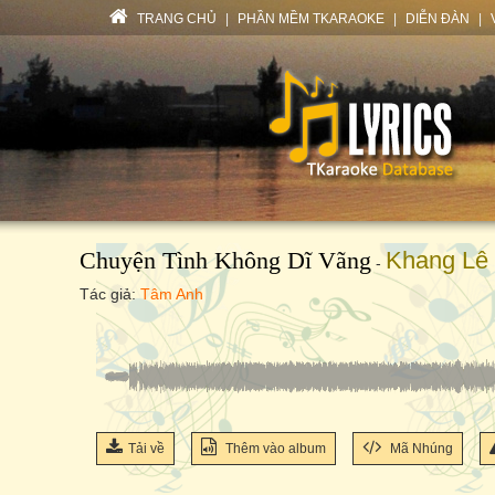
TRANG CHỦ
|
PHẦN MỀM TKARAOKE
|
DIỄN ĐÀN
|
Chuyện Tình Không Dĩ Vãng
Khang Lê
-
Tác giả:
Tâm Anh
Tải về
Thêm vào album
Mã Nhúng