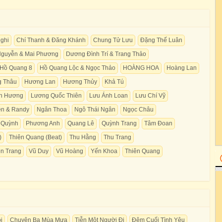
ghi
Chí Thanh & Đăng Khánh
Chung Tử Lưu
Đặng Thế Luân
guyễn & Mai Phương
Dương Đình Trí & Trang Thảo
Hồ Quang 8
Hồ Quang Lộc & Ngọc Thảo
HOÀNG HOA
Hoàng Lan
 Thâu
Hương Lan
Hương Thủy
Khả Tú
n Hương
Lương Quốc Thiên
Lưu Ánh Loan
Lưu Chí Vỹ
n & Randy
Ngân Thoa
Ngô Thái Ngân
Ngọc Châu
 Quỳnh
Phương Anh
Quang Lê
Quỳnh Trang
Tâm Đoan
)
Thiên Quang (Beat)
Thu Hằng
Thu Trang
n Trang
Vũ Duy
Vũ Hoàng
Yến Khoa
Thiên Quang
i
Chuyện Ba Mùa Mưa
Tiễn Một Người Đi
Đêm Cuối Tình Yêu