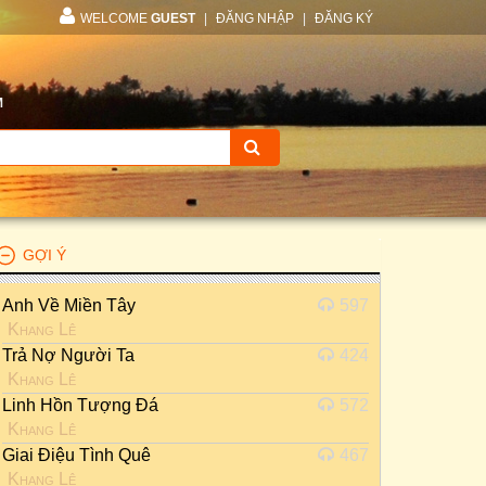
WELCOME
GUEST
|
ĐĂNG NHẬP
|
ĐĂNG KÝ
M
GỢI Ý
Anh Về Miền Tây
597
Khang Lê
Trả Nợ Người Ta
424
Khang Lê
Linh Hồn Tượng Đá
572
Khang Lê
Giai Điệu Tình Quê
467
Khang Lê