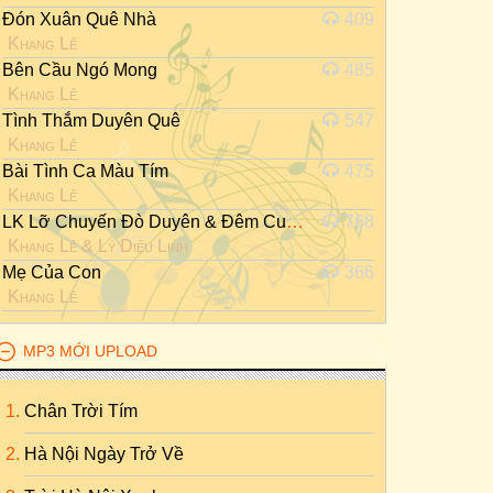
Đón Xuân Quê Nhà
409
Khang Lê
Bên Cầu Ngó Mong
485
Khang Lê
Tình Thắm Duyên Quê
547
Khang Lê
Bài Tình Ca Màu Tím
475
Khang Lê
LK Lỡ Chuyến Đò Duyên & Đêm Cuối Tình Yêu
768
Khang Lê
&
Lý Diệu Linh
Mẹ Của Con
366
Khang Lê
MP3 MỚI UPLOAD
Chân Trời Tím
Hà Nội Ngày Trở Về