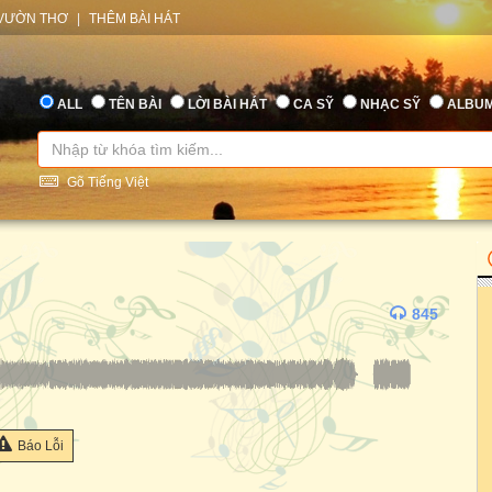
VƯỜN THƠ
|
THÊM BÀI HÁT
ALL
TÊN BÀI
LỜI BÀI HÁT
CA SỸ
NHẠC SỸ
ALBU
Gõ Tiếng Việt
845
Báo Lỗi