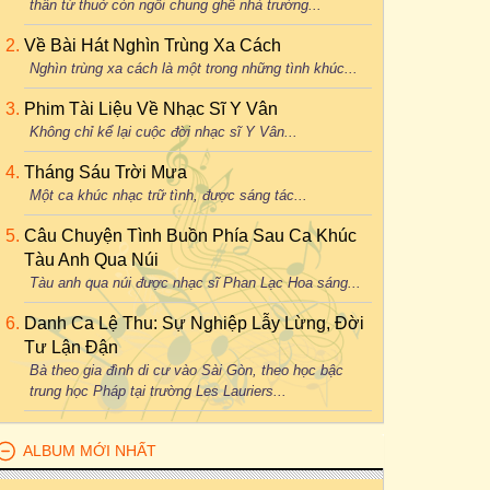
thân từ thuở còn ngồi chung ghế nhà trường...
Về Bài Hát Nghìn Trùng Xa Cách
Nghìn trùng xa cách là một trong những tình khúc...
Phim Tài Liệu Về Nhạc Sĩ Y Vân
Không chỉ kể lại cuộc đời nhạc sĩ Y Vân...
Tháng Sáu Trời Mưa
Một ca khúc nhạc trữ tình, được sáng tác...
Câu Chuyện Tình Buồn Phía Sau Ca Khúc
Tàu Anh Qua Núi
Tàu anh qua núi được nhạc sĩ Phan Lạc Hoa sáng...
Danh Ca Lệ Thu: Sự Nghiệp Lẫy Lừng, Đời
Tư Lận Đận
Bà theo gia đình di cư vào Sài Gòn, theo học bậc
trung học Pháp tại trường Les Lauriers...
ALBUM MỚI NHẤT