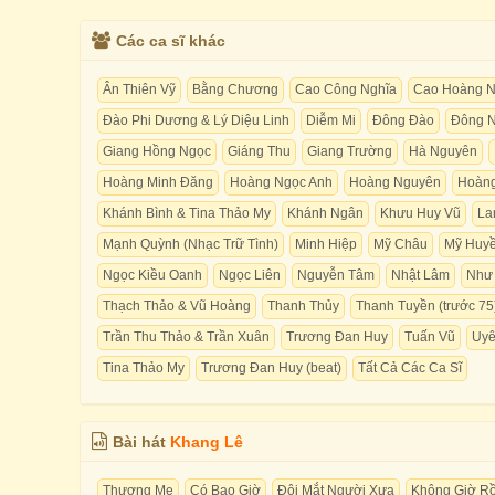
Các ca sĩ khác
Ân Thiên Vỹ
Bằng Chương
Cao Công Nghĩa
Cao Hoàng N
Đào Phi Dương & Lý Diệu Linh
Diễm Mi
Đông Đào
Đông N
Giang Hồng Ngọc
Giáng Thu
Giang Trường
Hà Nguyên
Hoàng Minh Đăng
Hoàng Ngọc Anh
Hoàng Nguyên
Hoàng
Khánh Bình & Tina Thảo My
Khánh Ngân
Khưu Huy Vũ
La
Mạnh Quỳnh (Nhạc Trữ Tình)
Minh Hiệp
Mỹ Châu
Mỹ Huyề
Ngọc Kiều Oanh
Ngọc Liên
Nguyễn Tâm
Nhật Lâm
Như
Thạch Thảo & Vũ Hoàng
Thanh Thủy
Thanh Tuyền (trước 75
Trần Thu Thảo & Trần Xuân
Trương Đan Huy
Tuấn Vũ
Uyê
Tina Thảo My
Trương Đan Huy (beat)
Tất Cả Các Ca Sĩ
Bài hát
Khang Lê
Thương Mẹ
Có Bao Giờ
Đôi Mắt Người Xưa
Không Giờ Rồ