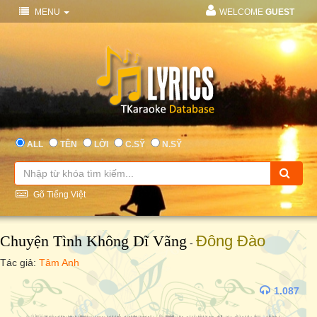
MENU
WELCOME
GUEST
ALL
TÊN
LỜI
C.SỸ
N.SỸ
Gõ Tiếng Việt
Chuyện Tình Không Dĩ Vãng
Đông Đào
-
Tác giả:
Tâm Anh
1.087