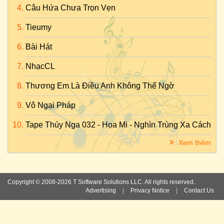
Câu Hứa Chưa Trọn Vẹn
Tieumy
Bài Hát
NhạcCL
Thương Em Là Điều Anh Không Thể Ngờ
Vô Ngại Pháp
Tape Thúy Nga 032 - Họa Mi - Nghìn Trùng Xa Cách
Xem thêm
Copyright © 2008-2026 T Software Solutions LLC. All rights reserved.
Advertising
|
Privacy Notice
|
Contact Us