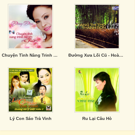
Chuyện Tình Nàng Trinh Nữ Tên Thi - Đông Đào
Đường Xưa Lối Cũ - Hoàng Thi Thơ ,Thanh Sơn
Lý Con Sáo Trà Vinh
Ru Lại Câu Hò