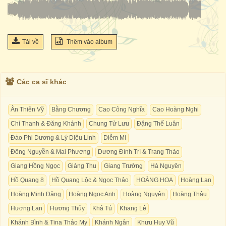
Tải về
Thêm vào album
Các ca sĩ khác
Ân Thiên Vỹ
Bằng Chương
Cao Công Nghĩa
Cao Hoàng Nghi
Chí Thanh & Đăng Khánh
Chung Tử Lưu
Đặng Thế Luân
Đào Phi Dương & Lý Diệu Linh
Diễm Mi
Đông Nguyễn & Mai Phương
Dương Đình Trí & Trang Thảo
Giang Hồng Ngọc
Giáng Thu
Giang Trường
Hà Nguyên
Hồ Quang 8
Hồ Quang Lộc & Ngọc Thảo
HOÀNG HOA
Hoàng Lan
Hoàng Minh Đăng
Hoàng Ngọc Anh
Hoàng Nguyên
Hoàng Thâu
Hương Lan
Hương Thủy
Khả Tú
Khang Lê
Khánh Bình & Tina Thảo My
Khánh Ngân
Khưu Huy Vũ