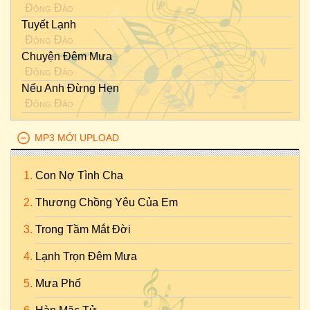
Đông Đào
Tuyết Lạnh
Đông Đào
Chuyện Đêm Mưa
Đông Đào
Nếu Anh Đừng Hẹn
Đông Đào
MP3 MỚI UPLOAD
Con Nợ Tình Cha
Thương Chồng Yêu Của Em
Trong Tầm Mắt Đời
Lạnh Trọn Đêm Mưa
Mưa Phố