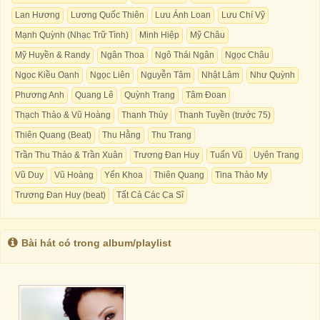
Lan Hương
Lương Quốc Thiên
Lưu Ánh Loan
Lưu Chí Vỹ
Mạnh Quỳnh (Nhạc Trữ Tình)
Minh Hiệp
Mỹ Châu
Mỹ Huyền & Randy
Ngân Thoa
Ngô Thái Ngân
Ngọc Châu
Ngọc Kiều Oanh
Ngọc Liên
Nguyễn Tâm
Nhật Lâm
Như Quỳnh
Phương Anh
Quang Lê
Quỳnh Trang
Tâm Đoan
Thạch Thảo & Vũ Hoàng
Thanh Thủy
Thanh Tuyền (trước 75)
Thiên Quang (Beat)
Thu Hằng
Thu Trang
Trần Thu Thảo & Trần Xuân
Trương Đan Huy
Tuấn Vũ
Uyên Trang
Vũ Duy
Vũ Hoàng
Yến Khoa
Thiên Quang
Tina Thảo My
Trương Đan Huy (beat)
Tất Cả Các Ca Sĩ
Bài hát có trong album/playlist