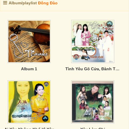
Album/playlist
Đông Đào
Album 1
Tình Yêu Gõ Cửa, Đành Thôi Ngậm Ngùi