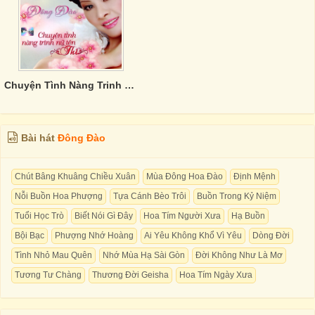
Chuyện Tình Nàng Trinh Nữ Tên Thi - Đông Đào
Bài hát
Đông Đào
Chút Bâng Khuâng Chiều Xuân
Mùa Đông Hoa Đào
Định Mệnh
Nỗi Buồn Hoa Phượng
Tựa Cánh Bèo Trôi
Buồn Trong Kỷ Niệm
Tuổi Học Trò
Biết Nói Gì Đây
Hoa Tím Người Xưa
Hạ Buồn
Bội Bạc
Phượng Nhớ Hoàng
Ai Yêu Không Khổ Vì Yêu
Dòng Đời
Tình Nhỏ Mau Quên
Nhớ Mùa Hạ Sài Gòn
Đời Không Như Là Mơ
Tương Tư Chàng
Thương Đời Geisha
Hoa Tím Ngày Xưa