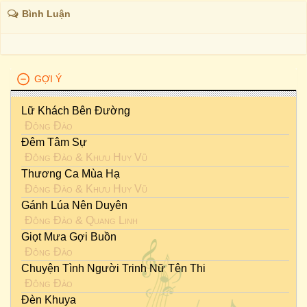
Bình Luận
GỢI Ý
Lữ Khách Bên Đường
Đông Đào
Đêm Tâm Sự
Đông Đào
&
Khưu Huy Vũ
Thương Ca Mùa Hạ
Đông Đào
&
Khưu Huy Vũ
Gánh Lúa Nên Duyên
Đông Đào
&
Quang Linh
Giọt Mưa Gợi Buồn
Đông Đào
Chuyện Tình Người Trinh Nữ Tên Thi
Đông Đào
Đèn Khuya