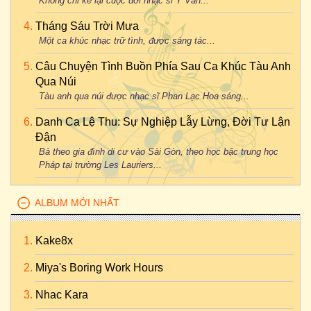
Không chỉ kể lại cuộc đời nhạc sĩ Y Vân...
Tháng Sáu Trời Mưa
Một ca khúc nhạc trữ tình, được sáng tác...
Câu Chuyện Tình Buồn Phía Sau Ca Khúc Tàu Anh
Qua Núi
Tàu anh qua núi được nhạc sĩ Phan Lạc Hoa sáng...
Danh Ca Lệ Thu: Sự Nghiệp Lẫy Lừng, Đời Tư Lận
Đận
Bà theo gia đình di cư vào Sài Gòn, theo học bậc trung học
Pháp tại trường Les Lauriers...
ALBUM MỚI NHẤT
Kake8x
Miya's Boring Work Hours
Nhac Kara