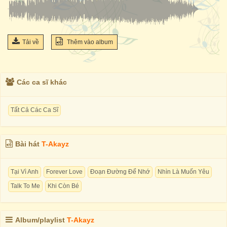
Tải về
Thêm vào album
Các ca sĩ khác
Tất Cả Các Ca Sĩ
Bài hát
T-Akayz
Tại Vì Anh
Forever Love
Đoạn Đường Để Nhớ
Nhìn Là Muốn Yêu
Talk To Me
Khi Còn Bé
Album/playlist
T-Akayz