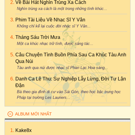
Về Bài Hát Nghìn Trùng Xa Cách
Nghìn trùng xa cách là một trong những tình khúc...
Phim Tài Liệu Về Nhạc Sĩ Y Vân
Không chỉ kể lại cuộc đời nhạc sĩ Y Vân...
Tháng Sáu Trời Mưa
Một ca khúc nhạc trữ tình, được sáng tác...
Câu Chuyện Tình Buồn Phía Sau Ca Khúc Tàu Anh
Qua Núi
Tàu anh qua núi được nhạc sĩ Phan Lạc Hoa sáng...
Danh Ca Lệ Thu: Sự Nghiệp Lẫy Lừng, Đời Tư Lận
Đận
Bà theo gia đình di cư vào Sài Gòn, theo học bậc trung học
Pháp tại trường Les Lauriers...
ALBUM MỚI NHẤT
Kake8x