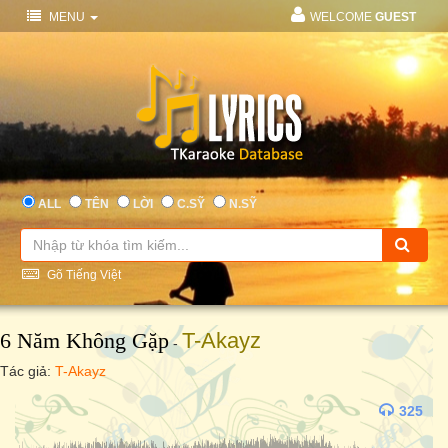
MENU
WELCOME
GUEST
ALL
TÊN
LỜI
C.SỸ
N.SỸ
Gõ Tiếng Việt
6 Năm Không Gặp
T-Akayz
-
Tác giả:
T-Akayz
325