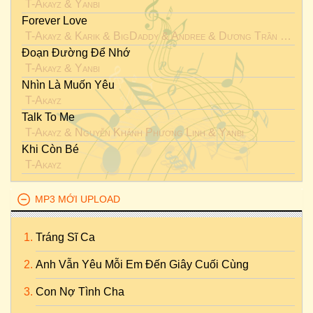
T-Akayz
&
Yanbi
Forever Love
T-Akayz
&
Karik
&
BigDaddy
&
Andree
&
Dương Trần Nghĩa
Đoạn Đường Để Nhớ
T-Akayz
&
Yanbi
Nhìn Là Muốn Yêu
T-Akayz
Talk To Me
T-Akayz
&
Nguyễn Khánh Phương Linh
&
Yanbi
Khi Còn Bé
T-Akayz
MP3 MỚI UPLOAD
Tráng Sĩ Ca
Anh Vẫn Yêu Mỗi Em Đến Giây Cuối Cùng
Con Nợ Tình Cha