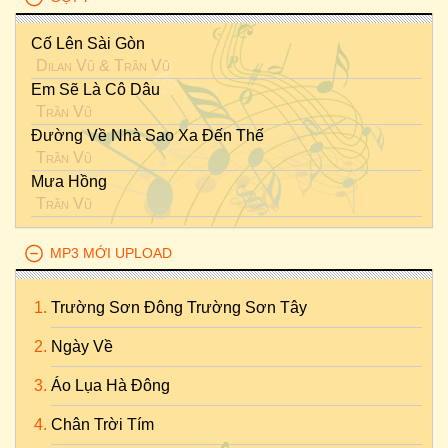
Cố Lên Sài Gòn
Dilan Vũ
&
Trần Vũ
Em Sẽ Là Cô Dâu
Trần Vũ
Đường Về Nhà Sao Xa Đến Thế
Trần Vũ
Mưa Hồng
Trần Vũ
MP3 MỚI UPLOAD
Trường Sơn Đông Trường Sơn Tây
Ngày Về
Áo Lụa Hà Đông
Chân Trời Tím