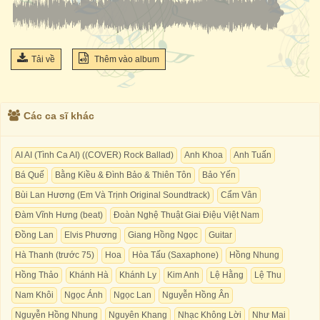
Tải về
Thêm vào album
Các ca sĩ khác
AI AI (Tình Ca AI) ((COVER) Rock Ballad)
Anh Khoa
Anh Tuấn
Bá Quế
Bằng Kiều & Đình Bảo & Thiên Tôn
Bảo Yến
Bùi Lan Hương (Em Và Trịnh Original Soundtrack)
Cẩm Vân
Đàm Vĩnh Hưng (beat)
Đoàn Nghệ Thuật Giai Điệu Việt Nam
Đồng Lan
Elvis Phương
Giang Hồng Ngọc
Guitar
Hà Thanh (trước 75)
Hoa
Hòa Tấu (Saxaphone)
Hồng Nhung
Hồng Thảo
Khánh Hà
Khánh Ly
Kim Anh
Lệ Hằng
Lệ Thu
Nam Khôi
Ngọc Ánh
Ngọc Lan
Nguyễn Hồng Ân
Nguyễn Hồng Nhung
Nguyên Khang
Nhạc Không Lời
Như Mai