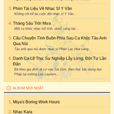
Phim Tài Liệu Về Nhạc Sĩ Y Vân
Không chỉ kể lại cuộc đời nhạc sĩ Y Vân...
Tháng Sáu Trời Mưa
Một ca khúc nhạc trữ tình, được sáng tác...
Câu Chuyện Tình Buồn Phía Sau Ca Khúc Tàu Anh
Qua Núi
Tàu anh qua núi được nhạc sĩ Phan Lạc Hoa sáng...
Danh Ca Lệ Thu: Sự Nghiệp Lẫy Lừng, Đời Tư Lận
Đận
Bà theo gia đình di cư vào Sài Gòn, theo học bậc trung học
Pháp tại trường Les Lauriers...
ALBUM MỚI NHẤT
Miya's Boring Work Hours
Nhac Kara