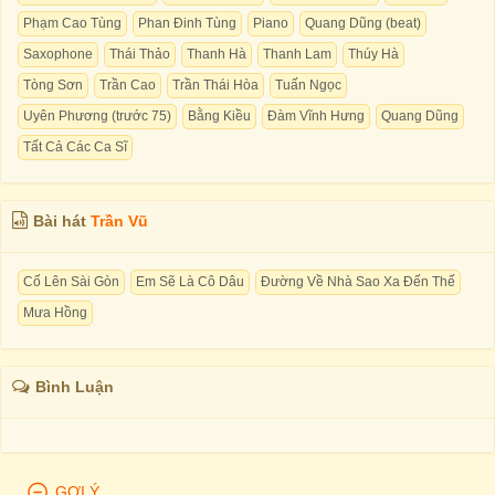
Phạm Cao Tùng
Phan Đinh Tùng
Piano
Quang Dũng (beat)
Saxophone
Thái Thảo
Thanh Hà
Thanh Lam
Thúy Hà
Tòng Sơn
Trần Cao
Trần Thái Hòa
Tuấn Ngọc
Uyên Phương (trước 75)
Bằng Kiều
Đàm Vĩnh Hưng
Quang Dũng
Tất Cả Các Ca Sĩ
Bài hát
Trần Vũ
Cố Lên Sài Gòn
Em Sẽ Là Cô Dâu
Đường Về Nhà Sao Xa Đến Thế
Mưa Hồng
Bình Luận
GỢI Ý