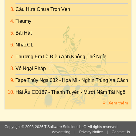
Câu Hứa Chưa Trọn Vẹn
Tieumy
Bài Hát
NhạcCL
Thương Em Là Điều Anh Không Thể Ngờ
Vô Ngại Pháp
Tape Thúy Nga 032 - Họa Mi - Nghìn Trùng Xa Cách
Hải Âu CD167 - Thanh Tuyền - Mười Năm Tái Ngộ
Xem thêm
Copyright © 2008-2026 T Software Solutions LLC. All rights reserved.
Advertising
|
Privacy Notice
|
Contact Us