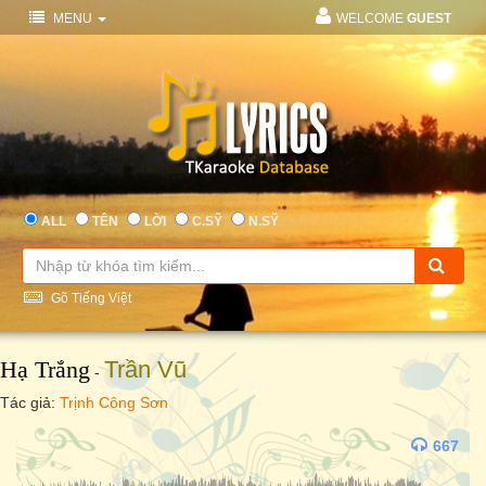
MENU
WELCOME
GUEST
ALL
TÊN
LỜI
C.SỸ
N.SỸ
Gõ Tiếng Việt
Hạ Trắng
Trần Vũ
-
Tác giả:
Trịnh Công Sơn
667