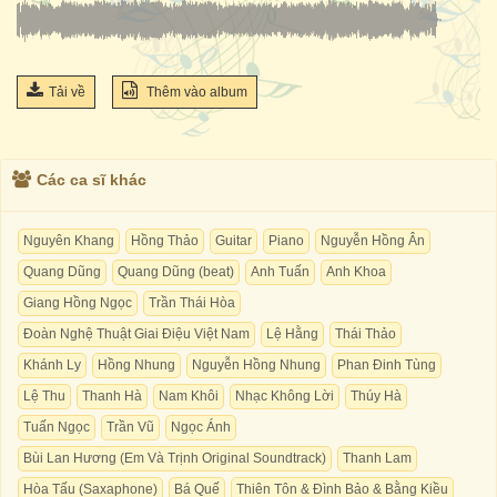
Tải về
Thêm vào album
Các ca sĩ khác
Nguyên Khang
Hồng Thảo
Guitar
Piano
Nguyễn Hồng Ân
Quang Dũng
Quang Dũng (beat)
Anh Tuấn
Anh Khoa
Giang Hồng Ngọc
Trần Thái Hòa
Đoàn Nghệ Thuật Giai Điệu Việt Nam
Lệ Hằng
Thái Thảo
Khánh Ly
Hồng Nhung
Nguyễn Hồng Nhung
Phan Đinh Tùng
Lệ Thu
Thanh Hà
Nam Khôi
Nhạc Không Lời
Thúy Hà
Tuấn Ngọc
Trần Vũ
Ngọc Ánh
Bùi Lan Hương (Em Và Trịnh Original Soundtrack)
Thanh Lam
Hòa Tấu (Saxaphone)
Bá Quế
Thiên Tôn & Đình Bảo & Bằng Kiều