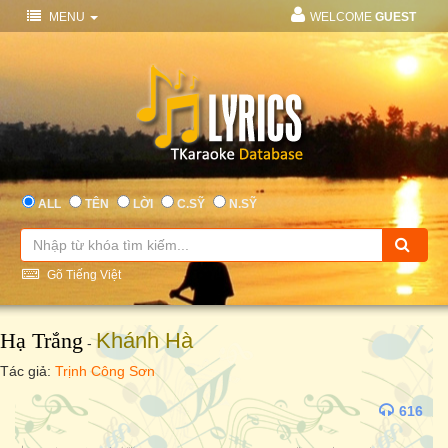
MENU
WELCOME
GUEST
ALL
TÊN
LỜI
C.SỸ
N.SỸ
Gõ Tiếng Việt
Hạ Trắng
Khánh Hà
-
Tác giả:
Trịnh Công Sơn
616