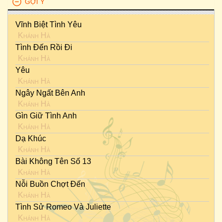
GỢI Ý
Vĩnh Biệt Tình Yêu
Khánh Hà
Tình Đến Rồi Đi
Khánh Hà
Yêu
Khánh Hà
Ngây Ngất Bên Anh
Khánh Hà
Gìn Giữ Tình Anh
Khánh Hà
Dạ Khúc
Khánh Hà
Bài Không Tên Số 13
Khánh Hà
Nỗi Buồn Chợt Đến
Khánh Hà
Tình Sử Romeo Và Juliette
Khánh Hà