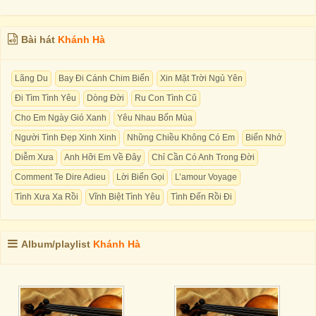
Bài hát
Khánh Hà
Lãng Du
Bay Đi Cánh Chim Biển
Xin Mặt Trời Ngủ Yên
Đi Tìm Tình Yêu
Dòng Đời
Ru Con Tình Cũ
Cho Em Ngày Gió Xanh
Yêu Nhau Bốn Mùa
Người Tình Đẹp Xinh Xinh
Những Chiều Không Có Em
Biển Nhớ
Diễm Xưa
Anh Hỡi Em Về Đây
Chỉ Cần Có Anh Trong Đời
Comment Te Dire Adieu
Lời Biển Gọi
L’amour Voyage
Tình Xưa Xa Rồi
Vĩnh Biệt Tình Yêu
Tình Đến Rồi Đi
Album/playlist
Khánh Hà