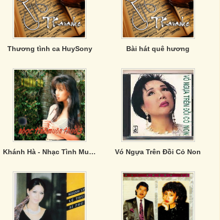
Thương tình ca HuySony
Bài hát quê hương
Khánh Hà - Nhạc Tình Muôn Thuở 3
Vó Ngựa Trên Đồi Cỏ Non