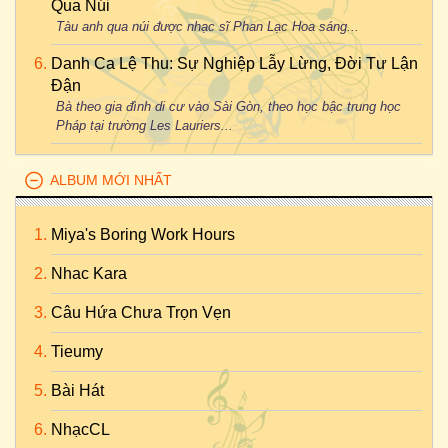
Qua Núi
Tàu anh qua núi được nhạc sĩ Phan Lạc Hoa sáng...
Danh Ca Lệ Thu: Sự Nghiệp Lẫy Lừng, Đời Tư Lận
Đận
Bà theo gia đình di cư vào Sài Gòn, theo học bậc trung học
Pháp tại trường Les Lauriers...
ALBUM MỚI NHẤT
Miya's Boring Work Hours
Nhac Kara
Câu Hứa Chưa Trọn Vẹn
Tieumy
Bài Hát
NhạcCL