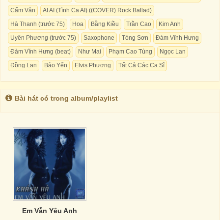
Cẩm Vân
AI AI (Tình Ca AI) ((COVER) Rock Ballad)
Hà Thanh (trước 75)
Hoa
Bằng Kiều
Trần Cao
Kim Anh
Uyên Phương (trước 75)
Saxophone
Tòng Sơn
Đàm Vĩnh Hưng
Đàm Vĩnh Hưng (beat)
Như Mai
Phạm Cao Tùng
Ngọc Lan
Đồng Lan
Bảo Yến
Elvis Phương
Tất Cả Các Ca Sĩ
Bài hát có trong album/playlist
Em Vẫn Yêu Anh