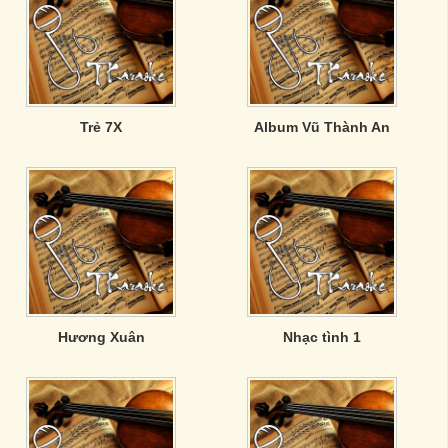
Trẻ 7X
Album Vũ Thành An
Hương Xuân
Nhạc tình 1