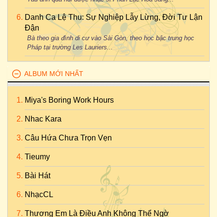
Danh Ca Lệ Thu: Sự Nghiệp Lẫy Lừng, Đời Tư Lận
Đận
Bà theo gia đình di cư vào Sài Gòn, theo học bậc trung học
Pháp tại trường Les Lauriers...
ALBUM MỚI NHẤT
Miya's Boring Work Hours
Nhac Kara
Câu Hứa Chưa Trọn Vẹn
Tieumy
Bài Hát
NhạcCL
Thương Em Là Điều Anh Không Thể Ngờ