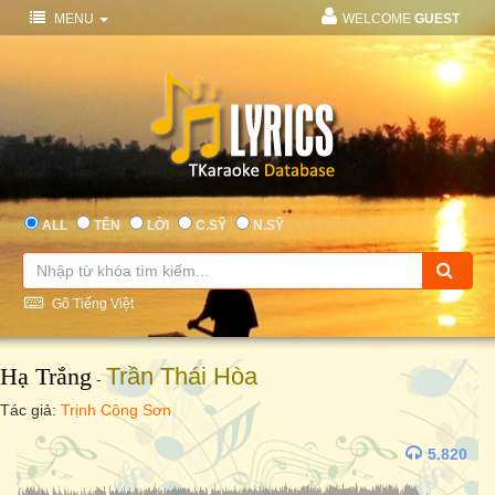
MENU
WELCOME
GUEST
ALL
TÊN
LỜI
C.SỸ
N.SỸ
Gõ Tiếng Việt
Hạ Trắng
Trần Thái Hòa
-
Tác giả:
Trịnh Công Sơn
5.820