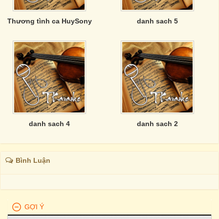
Thương tình ca HuySony
danh sach 5
danh sach 4
danh sach 2
Bình Luận
GỢI Ý