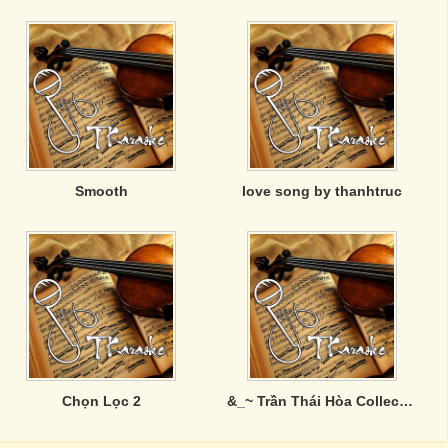
Smooth
love song by thanhtruc
Chọn Lọc 2
&_~ Trần Thái Hòa CollectionzZz ~_&