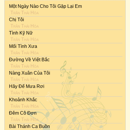
Một Ngày Nào Cho Tôi Gặp Lại Em
Trần Thái Hòa
Chị Tôi
Trần Thái Hòa
Tình Kỹ Nữ
Trần Thái Hòa
Mối Tình Xưa
Trần Thái Hòa
Đường Về Việt Bắc
Trần Thái Hòa
Nàng Xuân Của Tôi
Trần Thái Hòa
Hãy Để Mưa Rơi
Trần Thái Hòa
Khoảnh Khắc
Trần Thái Hòa
Đêm Cô Đơn
Trần Thái Hòa
Bài Thánh Ca Buồn