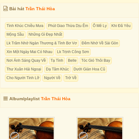
Bài hát
Trần Thái Hòa
Tình Khúc Chiều Mưa
Phút Giao Thừa Dịu Êm
Ô Mê Ly
Khi Đã Yêu
Mộng Sầu
Những Gì Đẹp Nhất
Lk Trăm Nhớ Ngàn Thương & Tình Bơ Vơ
Đêm Nhớ Về Sài Gòn
Xin Một Ngày Mai Có Nhau
Lk Trịnh Công Sơn
Nơi Ánh Sáng Quay Về
Tạ Tình
Belle
Tóc Gió Thôi Bay
Thư Xuân Hải Ngoại
Dạ Tâm Khúc
Dưới Giàn Hoa Cũ
Cho Người Tình Lỡ
Người Về
Trở Về
Album/playlist
Trần Thái Hòa