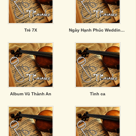
Trẻ 7X
Ngày Hạnh Phúc Wedding Day
Album Vũ Thành An
Tình ca