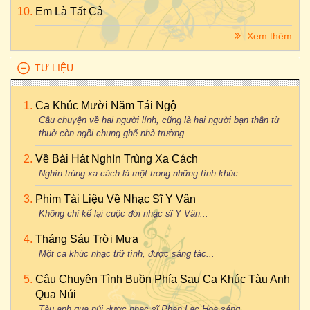
Em Là Tất Cả
Xem thêm
TƯ LIỆU
Ca Khúc Mười Năm Tái Ngộ
Câu chuyện về hai người lính, cũng là hai người bạn thân từ
thuở còn ngồi chung ghế nhà trường...
Về Bài Hát Nghìn Trùng Xa Cách
Nghìn trùng xa cách là một trong những tình khúc...
Phim Tài Liệu Về Nhạc Sĩ Y Vân
Không chỉ kể lại cuộc đời nhạc sĩ Y Vân...
Tháng Sáu Trời Mưa
Một ca khúc nhạc trữ tình, được sáng tác...
Câu Chuyện Tình Buồn Phía Sau Ca Khúc Tàu Anh
Qua Núi
Tàu anh qua núi được nhạc sĩ Phan Lạc Hoa sáng...