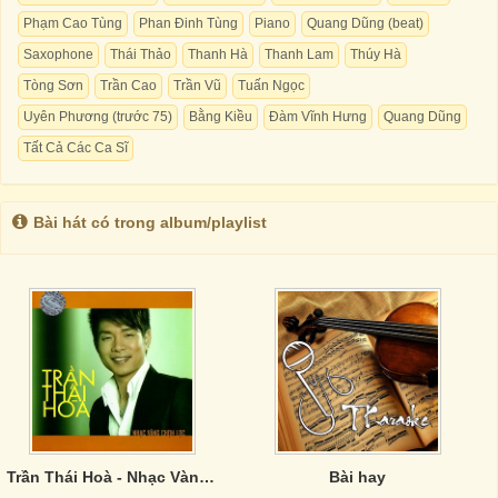
Phạm Cao Tùng
Phan Đinh Tùng
Piano
Quang Dũng (beat)
Saxophone
Thái Thảo
Thanh Hà
Thanh Lam
Thúy Hà
Tòng Sơn
Trần Cao
Trần Vũ
Tuấn Ngọc
Uyên Phương (trước 75)
Bằng Kiều
Đàm Vĩnh Hưng
Quang Dũng
Tất Cả Các Ca Sĩ
Bài hát có trong album/playlist
Trần Thái Hoà - Nhạc Vàng Chọn Lọc
Bài hay