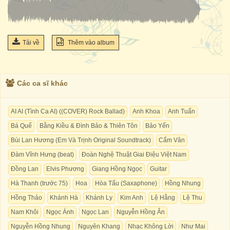
Tải về
Thêm vào album
Các ca sĩ khác
AI AI (Tình Ca AI) ((COVER) Rock Ballad)
Anh Khoa
Anh Tuấn
Bá Quế
Bằng Kiều & Đình Bảo & Thiên Tôn
Bảo Yến
Bùi Lan Hương (Em Và Trịnh Original Soundtrack)
Cẩm Vân
Đàm Vĩnh Hưng (beat)
Đoàn Nghệ Thuật Giai Điệu Việt Nam
Đồng Lan
Elvis Phương
Giang Hồng Ngọc
Guitar
Hà Thanh (trước 75)
Hoa
Hòa Tấu (Saxaphone)
Hồng Nhung
Hồng Thảo
Khánh Hà
Khánh Ly
Kim Anh
Lệ Hằng
Lệ Thu
Nam Khôi
Ngọc Ánh
Ngọc Lan
Nguyễn Hồng Ân
Nguyễn Hồng Nhung
Nguyên Khang
Nhạc Không Lời
Như Mai