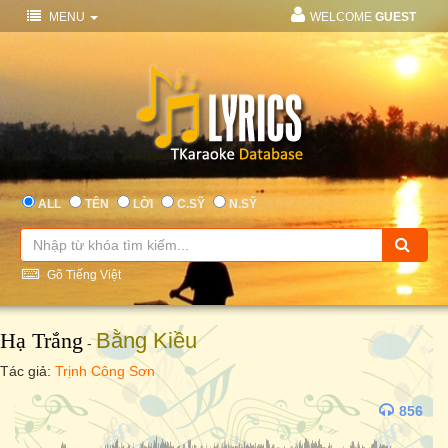
MENU
WELCOME
GUEST
ALL
TÊN
LỜI
C.SỸ
N.SỸ
Gõ Tiếng Việt
Hạ Trắng
Bằng Kiều
-
Tác giả:
Trịnh Công Sơn
856