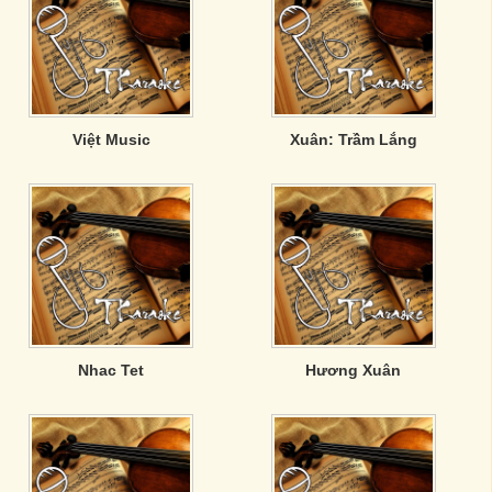
Việt Music
Xuân: Trầm Lắng
Nhac Tet
Hương Xuân