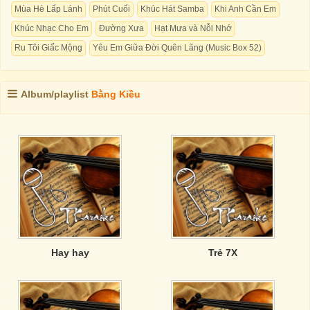
Mùa Hè Lấp Lánh
Phút Cuối
Khúc Hát Samba
Khi Anh Cần Em
Khúc Nhạc Cho Em
Đường Xưa
Hạt Mưa và Nỗi Nhớ
Ru Tôi Giấc Mộng
Yêu Em Giữa Đời Quên Lãng (Music Box 52)
Album/playlist
Bằng Kiều
Hay hay
Trẻ 7X