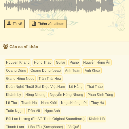
Tải về
Thêm vào album
Các ca sĩ khác
Nguyên Khang
Hồng Thảo
Guitar
Piano
Nguyễn Hồng Ân
Quang Dũng
Quang Dũng (beat)
Anh Tuấn
Anh Khoa
Giang Hồng Ngọc
Trần Thái Hòa
Đoàn Nghệ Thuật Giai Điệu Việt Nam
Lệ Hằng
Thái Thảo
Khánh Ly
Hồng Nhung
Nguyễn Hồng Nhung
Phan Đinh Tùng
Lệ Thu
Thanh Hà
Nam Khôi
Nhạc Không Lời
Thúy Hà
Tuấn Ngọc
Trần Vũ
Ngọc Ánh
Bùi Lan Hương (Em Và Trịnh Original Soundtrack)
Khánh Hà
Thanh Lam
Hòa Tấu (Saxaphone)
Bá Quế