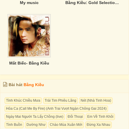
My music
Bằng Kiều: Gold Selection 3
Mắt Biếc- Bằng Kiều
Bài hát
Bằng Kiều
Tình Khúc Chiều Mưa
Trái Tim Phiêu Lãng
Nét (Nhà Tinh Hoa)
Hỏa Ca (Call Me By Fire) (Anh Trai Vượt Ngàn Chông Gai 2024)
Ngày Mai Người Ta Lấy Chồng (live)
Đối Thoại
Em Về Tinh Khôi
Tình Buồn
Dường Như
Chào Mùa Xuân Mới
Đừng Xa Nhau