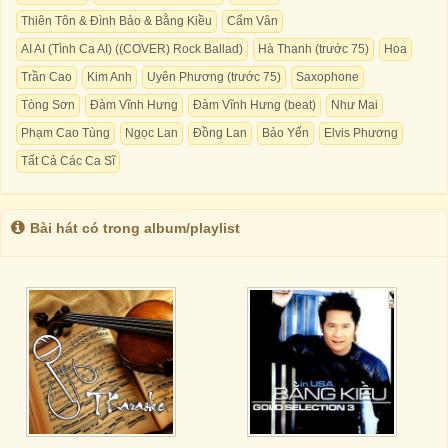
Thiên Tôn & Đình Bảo & Bằng Kiều
Cẩm Vân
AI AI (Tình Ca AI) ((COVER) Rock Ballad)
Hà Thanh (trước 75)
Hoa
Trần Cao
Kim Anh
Uyên Phương (trước 75)
Saxophone
Tòng Sơn
Đàm Vĩnh Hưng
Đàm Vĩnh Hưng (beat)
Như Mai
Phạm Cao Tùng
Ngọc Lan
Đồng Lan
Bảo Yến
Elvis Phương
Tất Cả Các Ca Sĩ
Bài hát có trong album/playlist