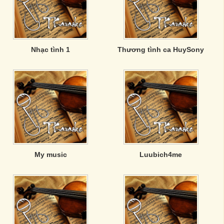
Nhạc tình 1
Thương tình ca HuySony
My music
Luubich4me