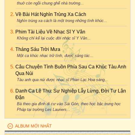
thuở còn ngồi chung ghế nhà trường...
Về Bài Hát Nghìn Trùng Xa Cách
Nghìn trùng xa cách là một trong những tình khúc...
Phim Tài Liệu Về Nhạc Sĩ Y Vân
Không chỉ kể lại cuộc đời nhạc sĩ Y Vân...
Tháng Sáu Trời Mưa
Một ca khúc nhạc trữ tình, được sáng tác...
Câu Chuyện Tình Buồn Phía Sau Ca Khúc Tàu Anh
Qua Núi
Tàu anh qua núi được nhạc sĩ Phan Lạc Hoa sáng...
Danh Ca Lệ Thu: Sự Nghiệp Lẫy Lừng, Đời Tư Lận
Đận
Bà theo gia đình di cư vào Sài Gòn, theo học bậc trung học
Pháp tại trường Les Lauriers...
ALBUM MỚI NHẤT