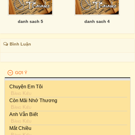
danh sach 5
danh sach 4
Bình Luận
GỢI Ý
Chuyện Em Tôi
Bằng Kiều
Còn Mãi Nhớ Thương
Bằng Kiều
Anh Vẫn Biết
Bằng Kiều
Mắt Chiều
Bằng Kiều