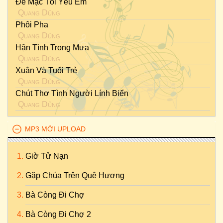
Để Mặc Tôi Yêu Em
Quang Dũng
Phôi Pha
Quang Dũng
Hận Tình Trong Mưa
Quang Dũng
Xuân Và Tuổi Trẻ
Quang Dũng
Chút Thơ Tình Người Lính Biển
Quang Dũng
MP3 MỚI UPLOAD
Giờ Tử Nạn
Gặp Chúa Trên Quê Hương
Bà Còng Đi Chợ
Bà Còng Đi Chợ 2