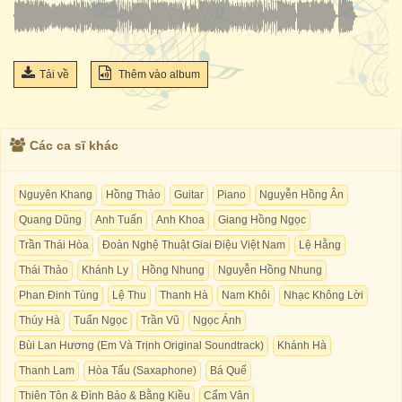
Tải về
Thêm vào album
Các ca sĩ khác
Nguyên Khang
Hồng Thảo
Guitar
Piano
Nguyễn Hồng Ân
Quang Dũng
Anh Tuấn
Anh Khoa
Giang Hồng Ngọc
Trần Thái Hòa
Đoàn Nghệ Thuật Giai Điệu Việt Nam
Lệ Hằng
Thái Thảo
Khánh Ly
Hồng Nhung
Nguyễn Hồng Nhung
Phan Đinh Tùng
Lệ Thu
Thanh Hà
Nam Khôi
Nhạc Không Lời
Thúy Hà
Tuấn Ngọc
Trần Vũ
Ngọc Ánh
Bùi Lan Hương (Em Và Trịnh Original Soundtrack)
Khánh Hà
Thanh Lam
Hòa Tấu (Saxaphone)
Bá Quế
Thiên Tôn & Đình Bảo & Bằng Kiều
Cẩm Vân