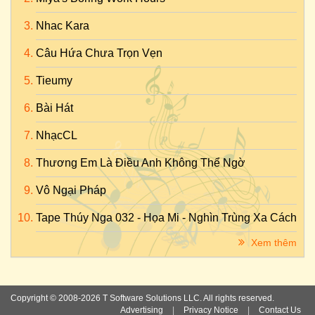
Nhac Kara
Câu Hứa Chưa Trọn Vẹn
Tieumy
Bài Hát
NhạcCL
Thương Em Là Điều Anh Không Thể Ngờ
Vô Ngại Pháp
Tape Thúy Nga 032 - Họa Mi - Nghìn Trùng Xa Cách
Xem thêm
Copyright © 2008-2026 T Software Solutions LLC. All rights reserved.
Advertising
|
Privacy Notice
|
Contact Us