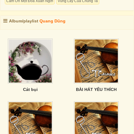
Cám Ơn Một Đóa Xuân Ngời
Vũng Lầy Của Chúng Ta
Album/playlist
Quang Dũng
Cát bụi
BÀI HÁT YÊU THÍCH