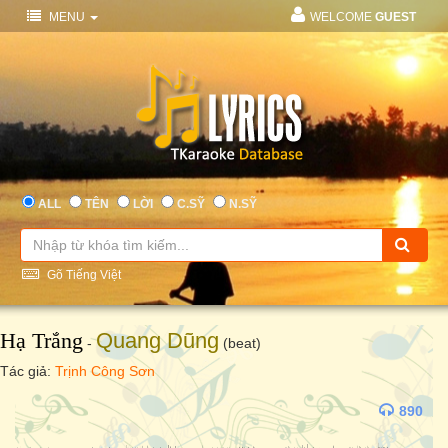
MENU
WELCOME
GUEST
ALL
TÊN
LỜI
C.SỸ
N.SỸ
Gõ Tiếng Việt
Hạ Trắng
Quang Dũng
-
(beat)
Tác giả:
Trịnh Công Sơn
890