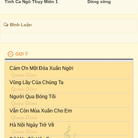
Tình Ca Ngô Thụy Miên 1
Dòng sông
Bình Luận
GỢI Ý
Cám Ơn Một Đóa Xuân Ngời
Quang Dũng
Vũng Lầy Của Chúng Ta
Quang Dũng
Người Qua Bóng Tối
Quang Dũng
Vẫn Còn Mùa Xuân Cho Em
Quang Dũng
Hà Nội Ngày Trở Về
Quang Dũng