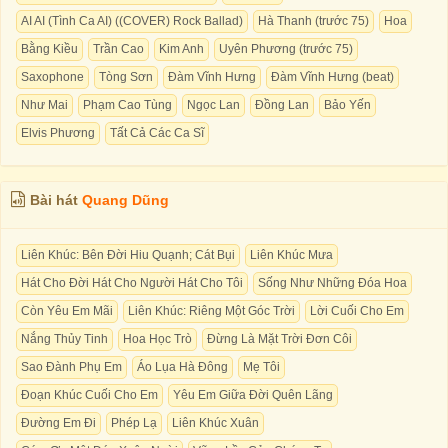
AI AI (Tình Ca AI) ((COVER) Rock Ballad)
Hà Thanh (trước 75)
Hoa
Bằng Kiều
Trần Cao
Kim Anh
Uyên Phương (trước 75)
Saxophone
Tòng Sơn
Đàm Vĩnh Hưng
Đàm Vĩnh Hưng (beat)
Như Mai
Phạm Cao Tùng
Ngọc Lan
Đồng Lan
Bảo Yến
Elvis Phương
Tất Cả Các Ca Sĩ
Bài hát
Quang Dũng
Liên Khúc: Bên Đời Hiu Quạnh; Cát Bụi
Liên Khúc Mưa
Hát Cho Đời Hát Cho Người Hát Cho Tôi
Sống Như Những Đóa Hoa
Còn Yêu Em Mãi
Liên Khúc: Riêng Một Góc Trời
Lời Cuối Cho Em
Nắng Thủy Tinh
Hoa Học Trò
Đừng Là Mặt Trời Đơn Côi
Sao Đành Phụ Em
Áo Lụa Hà Đông
Mẹ Tôi
Đoạn Khúc Cuối Cho Em
Yêu Em Giữa Đời Quên Lãng
Đường Em Đi
Phép Lạ
Liên Khúc Xuân