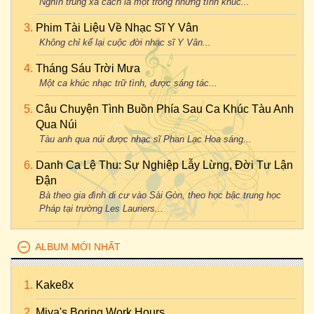
Nghìn trùng xa cách là một trong những tình khúc...
Phim Tài Liệu Về Nhạc Sĩ Y Vân
Không chỉ kể lại cuộc đời nhạc sĩ Y Vân...
Tháng Sáu Trời Mưa
Một ca khúc nhạc trữ tình, được sáng tác...
Câu Chuyện Tình Buồn Phía Sau Ca Khúc Tàu Anh
Qua Núi
Tàu anh qua núi được nhạc sĩ Phan Lạc Hoa sáng...
Danh Ca Lệ Thu: Sự Nghiệp Lẫy Lừng, Đời Tư Lận
Đận
Bà theo gia đình di cư vào Sài Gòn, theo học bậc trung học
Pháp tại trường Les Lauriers...
ALBUM MỚI NHẤT
Kake8x
Miya's Boring Work Hours