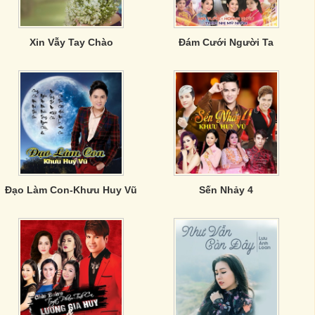
Xin Vẫy Tay Chào
Đám Cưới Người Ta
Đạo Làm Con-Khưu Huy Vũ
Sến Nhảy 4