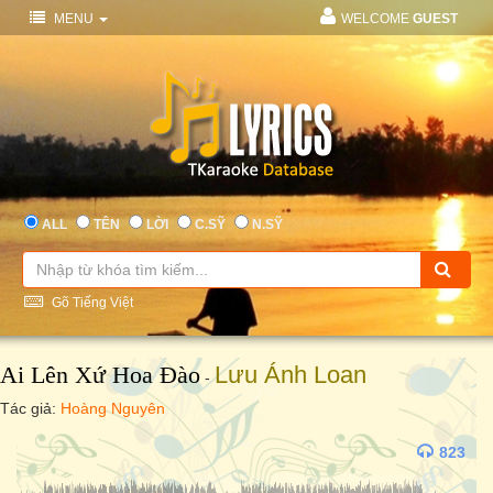
MENU
WELCOME
GUEST
ALL
TÊN
LỜI
C.SỸ
N.SỸ
Gõ Tiếng Việt
Ai Lên Xứ Hoa Đào
Lưu Ánh Loan
-
Tác giả:
Hoàng Nguyên
823