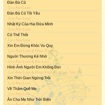
Đàn Bà Cũ
Lưu Ánh Loan
Đàn Bà Cũ Tôi Yêu
Lưu Ánh Loan
Nhật Ký Của Hai Đứa Mình
Lưu Ánh Loan
Có Thế Thôi
Lưu Ánh Loan
Xin Em Đừng Khóc Vu Quy
Lưu Ánh Loan
&
Hồng Phượng
Người Thương Kẻ Nhớ
Lưu Ánh Loan
&
Ánh Linh
Hình Ảnh Người Em Không Đợi
Lưu Ánh Loan
&
Hồng Phượng
&
Lưu Trúc Ly
Xin Thời Gian Ngừng Trôi
Lưu Ánh Loan
Về Thăm Quê Mẹ
Lưu Ánh Loan
Ân Cha Mẹ Như Trời Biển
Lưu Ánh Loan