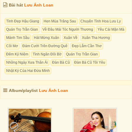
Bài hát
Lưu Ánh Loan
Tình Đẹp Hậu Giang
Hẹn Mùa Trăng Sau
Chuyện Tình Hoa Lưu Ly
Quán Trọ Trần Gian
Về Đâu Mái Tóc Người Thương
Yêu Cái Mặn Mà
Mảnh Tim Sầu
Hát Mừng Xuân
Xuân Về
Xuân Tha Hương
Cõi Mơ
Đám Cưới Trên Đường Quê
Đẹp Lắm Cần Thơ
Đêm Kỷ Niệm
Tình Ngăn Đôi Bờ
Quán Trọ Trần Gian
Những Ngày Xưa Thân Ái
Đàn Bà Cũ
Đàn Bà Cũ Tôi Yêu
Nhật Ký Của Hai Đứa Mình
Album/playlist
Lưu Ánh Loan