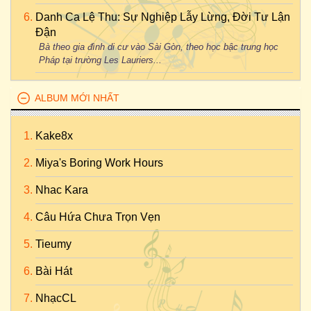
Danh Ca Lệ Thu: Sự Nghiệp Lẫy Lừng, Đời Tư Lận
Đận
Bà theo gia đình di cư vào Sài Gòn, theo học bậc trung học
Pháp tại trường Les Lauriers...
ALBUM MỚI NHẤT
Kake8x
Miya's Boring Work Hours
Nhac Kara
Câu Hứa Chưa Trọn Vẹn
Tieumy
Bài Hát
NhạcCL