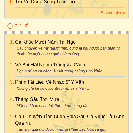
Trở Về Dòng Sông Tuổi Thơ
Xem thêm
TƯ LIỆU
Ca Khúc Mười Năm Tái Ngộ
Câu chuyện về hai người lính, cũng là hai người bạn thân từ
thuở còn ngồi chung ghế nhà trường...
Về Bài Hát Nghìn Trùng Xa Cách
Nghìn trùng xa cách là một trong những tình khúc...
Phim Tài Liệu Về Nhạc Sĩ Y Vân
Không chỉ kể lại cuộc đời nhạc sĩ Y Vân...
Tháng Sáu Trời Mưa
Một ca khúc nhạc trữ tình, được sáng tác...
Câu Chuyện Tình Buồn Phía Sau Ca Khúc Tàu Anh
Qua Núi
Tàu anh qua núi được nhạc sĩ Phan Lạc Hoa sáng...