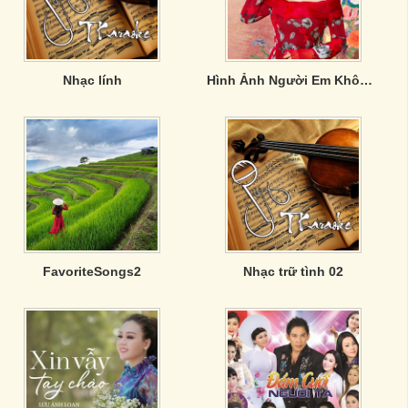
Nhạc lính
Hình Ảnh Người Em Không Đợi - Lưu Ánh Loan
FavoriteSongs2
Nhạc trữ tình 02