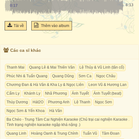
6:13
0:17
Tải về
Thêm vào album
Các ca sĩ khác
Thanh Mai
Quang Lê & Mai Thiên Vân
Lệ Thủy & Vũ Linh (tân cổ)
Phúc Nhi & Tuấn Quang
Quang Dũng
Sơn Ca
Ngọc Châu
Chương Đan & Hà Vân & Kha Ly & Ngọc Liên
Leon Vũ & Hương Lan
Cẩm Ly
Khánh Ly
Nhã Phương
Ánh Tuyết
Ánh Tuyết (beat)
Thùy Dương
Hát2O
Phương Anh
Lệ Thanh
Ngọc Sơn
Ngọc Sơn & Yến Khoa
Hà Vân
Ba Chéo - Trung Tâm Cai Nghiện Karaoke (Chủ trại cai nghiện Karaoke .
Tình trạng nghiện karaoke ngập khá nặng .)
Quang Linh
Hoàng Oanh & Trung Chỉnh
Tuấn Vũ
Tâm Đoan