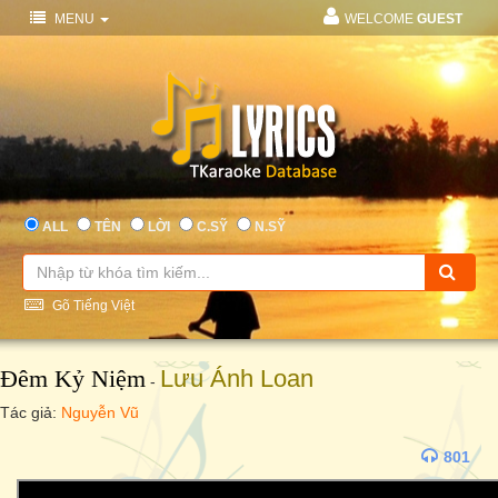
MENU
WELCOME
GUEST
ALL
TÊN
LỜI
C.SỸ
N.SỸ
Gõ Tiếng Việt
Đêm Kỷ Niệm
Lưu Ánh Loan
-
Tác giả:
Nguyễn Vũ
801