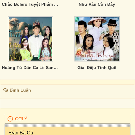
Chào Bolero Tuyệt Phẩm Tình Ca
Như Vẫn Còn Đây
Hoàng Tử Dân Ca Lê Sang & Tứ Đại Mỹ Nhân
Giai Điệu Tình Quê
Bình Luận
GỢI Ý
Đàn Bà Cũ