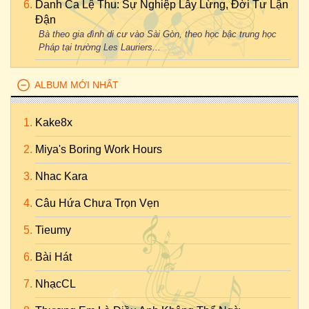
Danh Ca Lệ Thu: Sự Nghiệp Lẫy Lừng, Đời Tư Lận
Đận
Bà theo gia đình di cư vào Sài Gòn, theo học bậc trung học
Pháp tại trường Les Lauriers...
ALBUM MỚI NHẤT
Kake8x
Miya's Boring Work Hours
Nhac Kara
Câu Hứa Chưa Trọn Vẹn
Tieumy
Bài Hát
NhạcCL