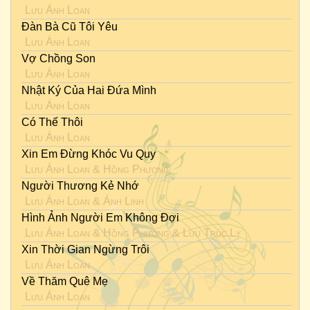
Lưu Ánh Loan
Đàn Bà Cũ Tôi Yêu
Lưu Ánh Loan
Vợ Chồng Son
Lưu Ánh Loan
Nhật Ký Của Hai Đứa Mình
Lưu Ánh Loan
Có Thế Thôi
Lưu Ánh Loan
Xin Em Đừng Khóc Vu Quy
Lưu Ánh Loan
&
Hồng Phượng
Người Thương Kẻ Nhớ
Lưu Ánh Loan
&
Ánh Linh
Hình Ảnh Người Em Không Đợi
Lưu Ánh Loan
&
Hồng Phượng
&
Lưu Trúc Ly
Xin Thời Gian Ngừng Trôi
Lưu Ánh Loan
Về Thăm Quê Mẹ
Lưu Ánh Loan