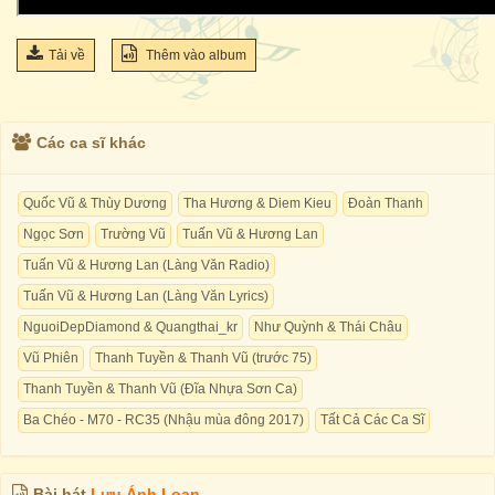
Tải về
Thêm vào album
Các ca sĩ khác
Quốc Vũ & Thùy Dương
Tha Hương & Diem Kieu
Đoàn Thanh
Ngọc Sơn
Trường Vũ
Tuấn Vũ & Hương Lan
Tuấn Vũ & Hương Lan (Làng Văn Radio)
Tuấn Vũ & Hương Lan (Làng Văn Lyrics)
NguoiDepDiamond & Quangthai_kr
Như Quỳnh & Thái Châu
Vũ Phiên
Thanh Tuyền & Thanh Vũ (trước 75)
Thanh Tuyền & Thanh Vũ (Đĩa Nhựa Sơn Ca)
Ba Chéo - M70 - RC35 (Nhậu mùa đông 2017)
Tất Cả Các Ca Sĩ
Bài hát
Lưu Ánh Loan