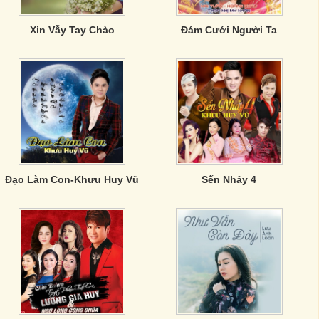
Xin Vẫy Tay Chào
Đám Cưới Người Ta
Đạo Làm Con-Khưu Huy Vũ
Sến Nhảy 4