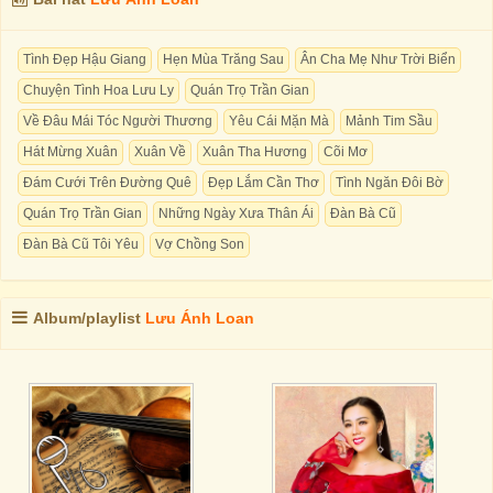
Tình Đẹp Hậu Giang
Hẹn Mùa Trăng Sau
Ân Cha Mẹ Như Trời Biển
Chuyện Tình Hoa Lưu Ly
Quán Trọ Trần Gian
Về Đâu Mái Tóc Người Thương
Yêu Cái Mặn Mà
Mảnh Tim Sầu
Hát Mừng Xuân
Xuân Về
Xuân Tha Hương
Cõi Mơ
Đám Cưới Trên Đường Quê
Đẹp Lắm Cần Thơ
Tình Ngăn Đôi Bờ
Quán Trọ Trần Gian
Những Ngày Xưa Thân Ái
Đàn Bà Cũ
Đàn Bà Cũ Tôi Yêu
Vợ Chồng Son
Album/playlist
Lưu Ánh Loan