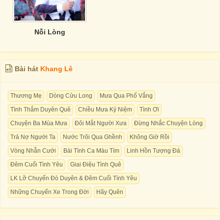
Nỗi Lòng
Bài hát
Khang Lê
Thương Mẹ
Dòng Cửu Long
Mưa Qua Phố Vắng
Tình Thắm Duyên Quê
Chiều Mưa Kỷ Niệm
Tình Ơi
Chuyện Ba Mùa Mưa
Đôi Mắt Người Xưa
Đừng Nhắc Chuyện Lòng
Trả Nợ Người Ta
Nước Trôi Qua Ghềnh
Không Giờ Rồi
Vòng Nhẫn Cưới
Bài Tình Ca Màu Tím
Linh Hồn Tượng Đá
Đêm Cuối Tình Yêu
Giai Điệu Tình Quê
LK Lỡ Chuyến Đò Duyên & Đêm Cuối Tình Yêu
Những Chuyến Xe Trong Đời
Hãy Quên