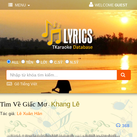
MENU
WELCOME
GUEST
ALL
TÊN
LỜI
C.SỸ
N.SỸ
Gõ Tiếng Việt
Tìm Về Giấc Mơ
Khang Lê
-
Tác giả:
Lê Xuân Hân
368