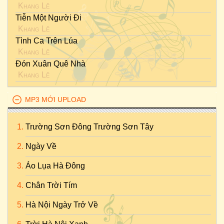
Khang Lê
Tiễn Một Người Đi
Khang Lê
Tình Ca Trên Lúa
Khang Lê
Đón Xuân Quê Nhà
Khang Lê
MP3 MỚI UPLOAD
Trường Sơn Đông Trường Sơn Tây
Ngày Về
Áo Lụa Hà Đông
Chân Trời Tím
Hà Nội Ngày Trở Về