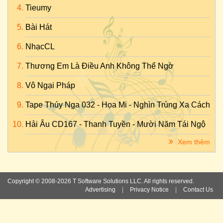
Tieumy
Bài Hát
NhạcCL
Thương Em Là Điều Anh Không Thể Ngờ
Vô Ngại Pháp
Tape Thúy Nga 032 - Họa Mi - Nghìn Trùng Xa Cách
Hải Âu CD167 - Thanh Tuyền - Mười Năm Tái Ngộ
Xem thêm
Copyright © 2008-2026 T Software Solutions LLC. All rights reserved.
Advertising
|
Privacy Notice
|
Contact Us