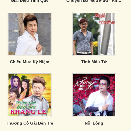
Giai Điệu Tình Quê
Chuyện Ba Mùa Mưa - Khang Lê
Chiều Mưa Kỷ Niệm
Tình Mẫu Tử
Thương Cô Gái Bến Tre
Nỗi Lòng