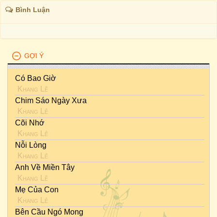
Bình Luận
GỢI Ý
Có Bao Giờ
Khang Lê
Chim Sáo Ngày Xưa
Khang Lê
Cõi Nhớ
Khang Lê
Nỗi Lòng
Khang Lê
Anh Về Miền Tây
Khang Lê
Mẹ Của Con
Khang Lê
Bên Cầu Ngó Mong