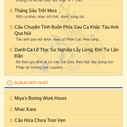
Không chỉ kể lại cuộc đời nhạc sĩ Y Vân...
Tháng Sáu Trời Mưa
Một ca khúc nhạc trữ tình, được sáng tác...
Câu Chuyện Tình Buồn Phía Sau Ca Khúc Tàu Anh
Qua Núi
Tàu anh qua núi được nhạc sĩ Phan Lạc Hoa sáng...
Danh Ca Lệ Thu: Sự Nghiệp Lẫy Lừng, Đời Tư Lận
Đận
Bà theo gia đình di cư vào Sài Gòn, theo học bậc trung học
Pháp tại trường Les Lauriers...
ALBUM MỚI NHẤT
Miya's Boring Work Hours
Nhac Kara
Câu Hứa Chưa Trọn Vẹn