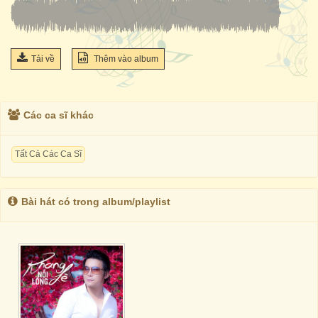
Tải về
Thêm vào album
Các ca sĩ khác
Tất Cả Các Ca Sĩ
Bài hát có trong album/playlist