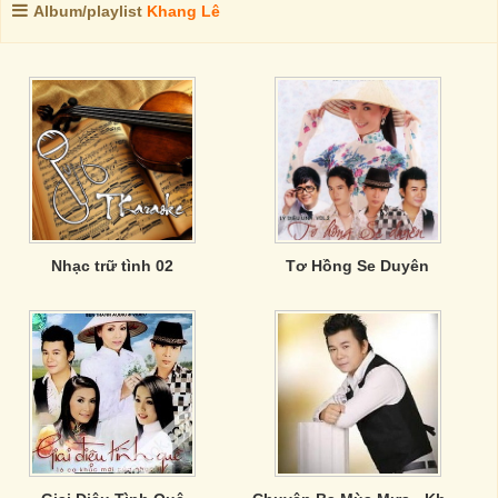
Album/playlist
Khang Lê
Nhạc trữ tình 02
Tơ Hồng Se Duyên