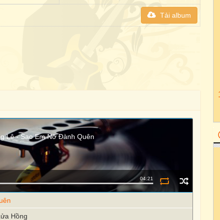
Tải album
ng Lê - Sao Em Nỡ Đành Quên
04:21
Quên
 Lửa Hồng