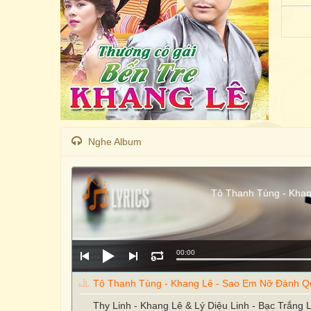
Nghe Album
Tô Thanh Tùng - Kha
00:00
Tô Thanh Tùng - Khang Lê - Sao Em Nỡ Đành 
Thy Linh - Khang Lê & Lý Diệu Linh - Bạc Trắng