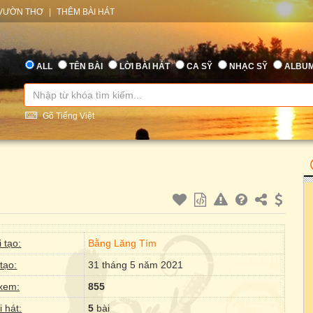
VƯỜN THƠ
|
THÊM BÀI HÁT
ALL
TÊN BÀI
LỜI BÀI HÁT
CA SỸ
NHẠC SỸ
ALBU
Gõ Tiếng Việt
 tạo:
Bằng Lăng Tím
tạo:
31 tháng 5 năm 2021
xem:
855
i hát:
5
bài