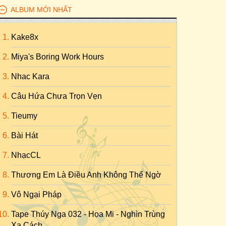
ALBUM MỚI NHẤT
Kake8x
Miya's Boring Work Hours
Nhac Kara
Câu Hứa Chưa Trọn Vẹn
Tieumy
Bài Hát
NhạcCL
Thương Em Là Điều Anh Không Thể Ngờ
Vô Ngại Pháp
Tape Thúy Nga 032 - Họa Mi - Nghìn Trùng
Xa Cách