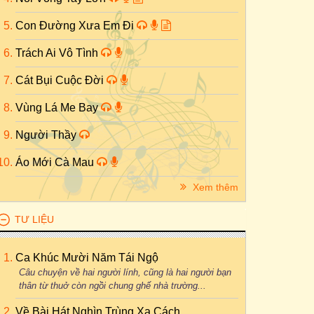
Con Đường Xưa Em Đi
Trách Ai Vô Tình
Cát Bụi Cuộc Đời
Vùng Lá Me Bay
Người Thầy
Áo Mới Cà Mau
Xem thêm
TƯ LIỆU
Ca Khúc Mười Năm Tái Ngộ
Câu chuyện về hai người lính, cũng là hai người bạn
thân từ thuở còn ngồi chung ghế nhà trường...
Về Bài Hát Nghìn Trùng Xa Cách