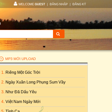
WELCOME
GUEST
|
ĐĂNG NHẬP
|
ĐĂNG KÝ
M
MP3 MỚI UPLOAD
Riêng Một Góc Trời
Ngày Xuân Long Phụng Sum Vầy
Như Đã Dấu Yêu
Việt Nam Ngày Mới
Tình Ca