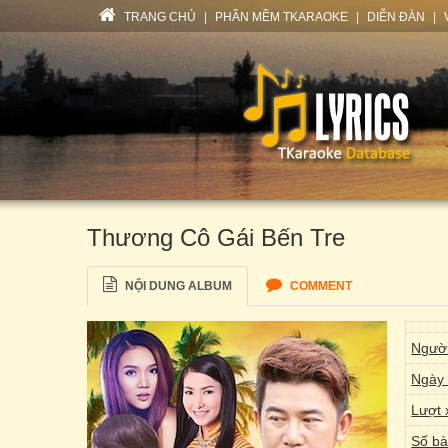
TRANG CHỦ
|
PHẦN MỀM TKARAOKE
|
DIỄN ĐÀN
|
Thương Cô Gái Bến Tre
NỘI DUNG ALBUM
COMMENT
Người
Ngày 
Lượt 
Số bà