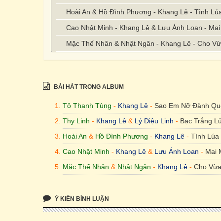
Hoài An & Hồ Đình Phương - Khang Lê - Tình Lú
Cao Nhật Minh - Khang Lê & Lưu Ánh Loan - Ma
Mặc Thế Nhân & Nhật Ngân - Khang Lê - Cho V
BÀI HÁT TRONG ALBUM
Tô Thanh Tùng
-
Khang Lê
-
Sao Em Nỡ Đành Qu
Thy Linh
-
Khang Lê
&
Lý Diệu Linh
-
Bạc Trắng L
Hoài An
&
Hồ Đình Phương
-
Khang Lê
-
Tình Lúa
Cao Nhật Minh
-
Khang Lê
&
Lưu Ánh Loan
-
Mai 
Mặc Thế Nhân
&
Nhật Ngân
-
Khang Lê
-
Cho Vừa
Ý KIẾN BÌNH LUẬN