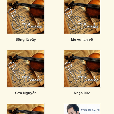
Sống là vậy
Mẹ vu lan về
Sơn Nguyễn
Nhạc 002