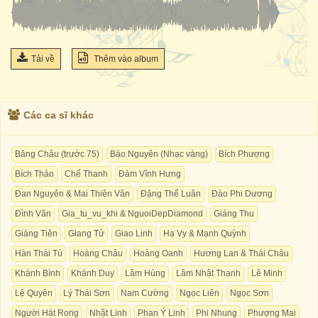
Tải về
Thêm vào album
Các ca sĩ khác
Băng Châu (trước 75)
Bảo Nguyên (Nhạc vàng)
Bích Phượng
Bích Thảo
Chế Thanh
Đàm Vĩnh Hưng
Đan Nguyên & Mai Thiên Vân
Đặng Thế Luân
Đào Phi Dương
Đình Văn
Gia_tu_vu_khi & NguoiDepDiamond
Giáng Thu
Giáng Tiên
Giang Tử
Giao Linh
Hạ Vy & Mạnh Quỳnh
Hàn Thái Tú
Hoàng Châu
Hoàng Oanh
Hương Lan & Thái Châu
Khánh Bình
Khánh Duy
Lâm Hùng
Lâm Nhật Thanh
Lê Minh
Lệ Quyên
Lý Thái Sơn
Nam Cường
Ngọc Liên
Ngọc Sơn
Người Hát Rong
Nhật Linh
Phan Ý Linh
Phi Nhung
Phượng Mai