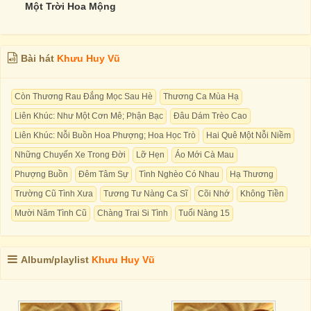
Một Trời Hoa Mộng
Bài hát
Khưu Huy Vũ
Còn Thương Rau Đắng Mọc Sau Hè
Thương Ca Mùa Hạ
Liên Khúc: Như Một Cơn Mê; Phận Bạc
Đâu Dám Trèo Cao
Liên Khúc: Nỗi Buồn Hoa Phượng; Hoa Học Trò
Hai Quê Một Nỗi Niềm
Những Chuyến Xe Trong Đời
Lỡ Hẹn
Áo Mới Cà Mau
Phượng Buồn
Đêm Tâm Sự
Tình Nghèo Có Nhau
Hạ Thương
Trường Cũ Tình Xưa
Tương Tư Nàng Ca Sĩ
Cõi Nhớ
Không Tiền
Mười Năm Tình Cũ
Chàng Trai Si Tình
Tuổi Nàng 15
Album/playlist
Khưu Huy Vũ