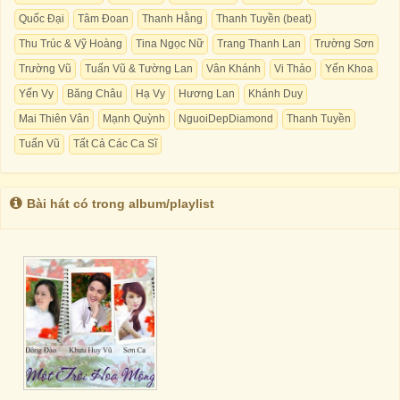
Quốc Đại
Tâm Đoan
Thanh Hằng
Thanh Tuyền (beat)
Thu Trúc & Vỹ Hoàng
Tina Ngọc Nữ
Trang Thanh Lan
Trường Sơn
Trường Vũ
Tuấn Vũ & Tường Lan
Vân Khánh
Vi Thảo
Yến Khoa
Yến Vy
Băng Châu
Hạ Vy
Hương Lan
Khánh Duy
Mai Thiên Vân
Mạnh Quỳnh
NguoiDepDiamond
Thanh Tuyền
Tuấn Vũ
Tất Cả Các Ca Sĩ
Bài hát có trong album/playlist