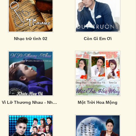
Nhạc trữ tình 02
Còn Gì Em Ơi
Vì Lỡ Thương Nhau - Những Tình Khúc Vượt Thời Gian
Một Trời Hoa Mộng