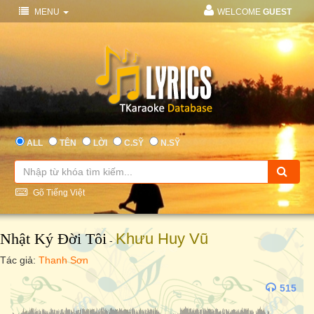
MENU
WELCOME
GUEST
ALL
TÊN
LỜI
C.SỸ
N.SỸ
Gõ Tiếng Việt
Nhật Ký Đời Tôi
Khưu Huy Vũ
-
Tác giả:
Thanh Sơn
515