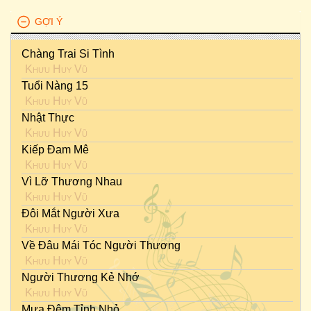
GỢI Ý
Chàng Trai Si Tình
Khưu Huy Vũ
Tuổi Nàng 15
Khưu Huy Vũ
Nhật Thực
Khưu Huy Vũ
Kiếp Đam Mê
Khưu Huy Vũ
Vì Lỡ Thương Nhau
Khưu Huy Vũ
Đôi Mắt Người Xưa
Khưu Huy Vũ
Về Đâu Mái Tóc Người Thương
Khưu Huy Vũ
Người Thương Kẻ Nhớ
Khưu Huy Vũ
Mưa Đêm Tỉnh Nhỏ