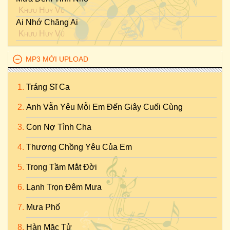
Khưu Huy Vũ
Ai Nhớ Chăng Ai
Khưu Huy Vũ
MP3 MỚI UPLOAD
Tráng Sĩ Ca
Anh Vẫn Yêu Mỗi Em Đến Giây Cuối Cùng
Con Nợ Tình Cha
Thương Chồng Yêu Của Em
Trong Tầm Mắt Đời
Lạnh Trọn Đêm Mưa
Mưa Phố
Hàn Mặc Tử