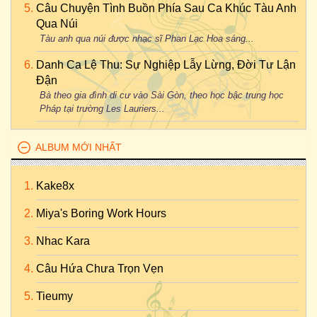
Câu Chuyện Tình Buồn Phía Sau Ca Khúc Tàu Anh
Qua Núi
Tàu anh qua núi được nhạc sĩ Phan Lạc Hoa sáng...
Danh Ca Lệ Thu: Sự Nghiệp Lẫy Lừng, Đời Tư Lận
Đận
Bà theo gia đình di cư vào Sài Gòn, theo học bậc trung học
Pháp tại trường Les Lauriers...
ALBUM MỚI NHẤT
Kake8x
Miya's Boring Work Hours
Nhac Kara
Câu Hứa Chưa Trọn Vẹn
Tieumy