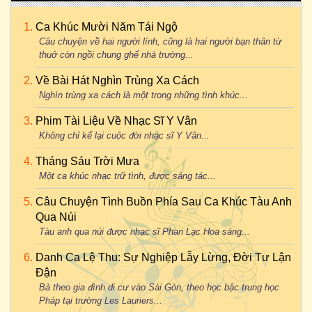
Ca Khúc Mười Năm Tái Ngộ
Câu chuyện về hai người lính, cũng là hai người bạn thân từ
thuở còn ngồi chung ghế nhà trường...
Về Bài Hát Nghìn Trùng Xa Cách
Nghìn trùng xa cách là một trong những tình khúc...
Phim Tài Liệu Về Nhạc Sĩ Y Vân
Không chỉ kể lại cuộc đời nhạc sĩ Y Vân...
Tháng Sáu Trời Mưa
Một ca khúc nhạc trữ tình, được sáng tác...
Câu Chuyện Tình Buồn Phía Sau Ca Khúc Tàu Anh
Qua Núi
Tàu anh qua núi được nhạc sĩ Phan Lạc Hoa sáng...
Danh Ca Lệ Thu: Sự Nghiệp Lẫy Lừng, Đời Tư Lận
Đận
Bà theo gia đình di cư vào Sài Gòn, theo học bậc trung học
Pháp tại trường Les Lauriers...