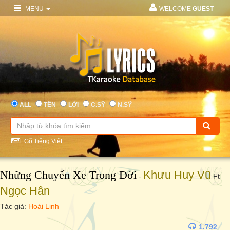
MENU
WELCOME
GUEST
ALL
TÊN
LỜI
C.SỸ
N.SỸ
Gõ Tiếng Việt
Những Chuyến Xe Trong Đời
Khưu Huy Vũ
-
Ft
Ngọc Hân
Tác giả:
Hoài Linh
1.792