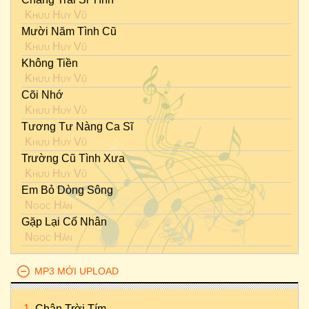
Khưu Huy Vũ
Mười Năm Tình Cũ
Khưu Huy Vũ
Không Tiền
Khưu Huy Vũ
Cõi Nhớ
Khưu Huy Vũ
Tương Tư Nàng Ca Sĩ
Khưu Huy Vũ
Trường Cũ Tình Xưa
Khưu Huy Vũ
Em Bỏ Dòng Sông
Ngọc Hân
Gặp Lại Cố Nhân
Ngọc Hân
MP3 MỚI UPLOAD
Chân Trời Tím