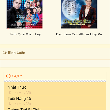
Tình Quê Miền Tây
Đạo Làm Con-Khưu Huy Vũ
Bình Luận
GỢI Ý
Nhật Thực
Khưu Huy Vũ
Tuổi Nàng 15
Khưu Huy Vũ
Chàng Trai Si Tình