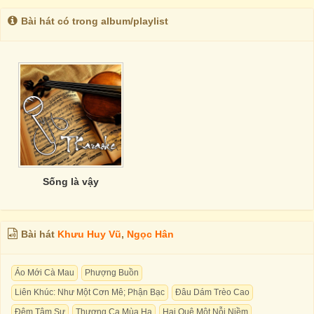
Bài hát có trong album/playlist
Sống là vậy
Bài hát
Khưu Huy Vũ
,
Ngọc Hân
Áo Mới Cà Mau
Phượng Buồn
Liên Khúc: Như Một Cơn Mê; Phận Bạc
Đâu Dám Trèo Cao
Đêm Tâm Sự
Thương Ca Mùa Hạ
Hai Quê Một Nỗi Niềm