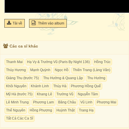
Tải về
Thêm vào album
Các ca sĩ khác
Thanh Mai
Hạ Vy & Trường Vũ (Paris By Night 136)
Hồng Trúc
Thùy Hương
Mạnh Quỳnh
Ngọc Hồ
Thiên Trang (Làng Văn)
Giáng Thu (trước 75)
Thu Hường & Quang Lập
Thu Hường
Khôi Nguyên
Khánh Linh
Thúy Hà
Phương Hồng Quế
Mỹ Hà (trước 75)
Khang Lê
Trường Vũ
Nguyễn Tâm
Lê Minh Trung
Phương Lam
Băng Châu
Vũ Linh
Phượng Mai
Thế Nguyên
Hồng Phượng
Huỳnh Thật
Trang Hạ
Tất Cả Các Ca Sĩ