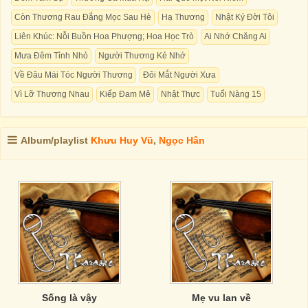
Còn Thương Rau Đắng Mọc Sau Hè
Hạ Thương
Nhật Ký Đời Tôi
Liên Khúc: Nỗi Buồn Hoa Phượng; Hoa Học Trò
Ai Nhớ Chăng Ai
Mưa Đêm Tỉnh Nhỏ
Người Thương Kẻ Nhớ
Về Đâu Mái Tóc Người Thương
Đôi Mắt Người Xưa
Vì Lỡ Thương Nhau
Kiếp Đam Mê
Nhật Thực
Tuổi Nàng 15
Album/playlist
Khưu Huy Vũ
,
Ngọc Hân
Sống là vậy
Mẹ vu lan về