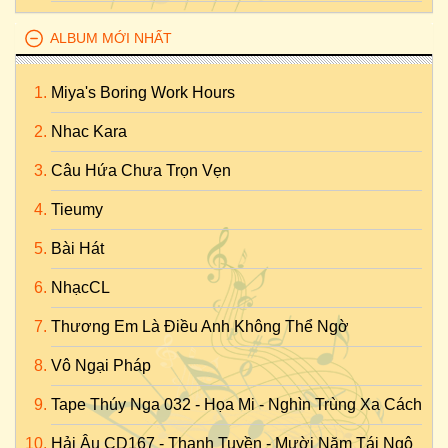
ALBUM MỚI NHẤT
Miya's Boring Work Hours
Nhac Kara
Câu Hứa Chưa Trọn Vẹn
Tieumy
Bài Hát
NhạcCL
Thương Em Là Điều Anh Không Thể Ngờ
Vô Ngại Pháp
Tape Thúy Nga 032 - Họa Mi - Nghìn Trùng Xa Cách
Hải Âu CD167 - Thanh Tuyền - Mười Năm Tái Ngộ