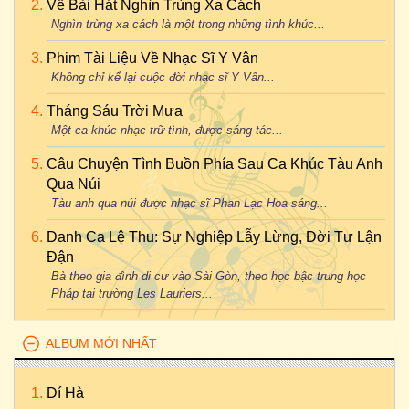
Về Bài Hát Nghìn Trùng Xa Cách
Nghìn trùng xa cách là một trong những tình khúc...
Phim Tài Liệu Về Nhạc Sĩ Y Vân
Không chỉ kể lại cuộc đời nhạc sĩ Y Vân...
Tháng Sáu Trời Mưa
Một ca khúc nhạc trữ tình, được sáng tác...
Câu Chuyện Tình Buồn Phía Sau Ca Khúc Tàu Anh
Qua Núi
Tàu anh qua núi được nhạc sĩ Phan Lạc Hoa sáng...
Danh Ca Lệ Thu: Sự Nghiệp Lẫy Lừng, Đời Tư Lận
Đận
Bà theo gia đình di cư vào Sài Gòn, theo học bậc trung học
Pháp tại trường Les Lauriers...
ALBUM MỚI NHẤT
Dí Hà