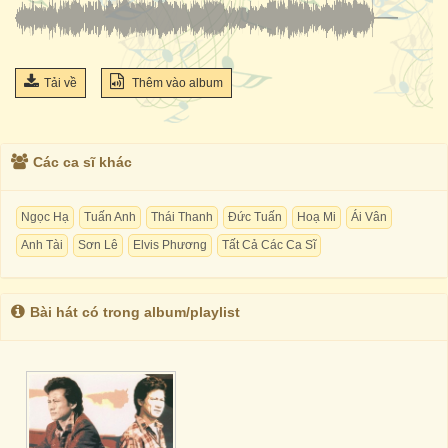
Tải về
Thêm vào album
Các ca sĩ khác
Ngọc Hạ
Tuấn Anh
Thái Thanh
Đức Tuấn
Hoạ Mi
Ái Vân
Anh Tài
Sơn Lê
Elvis Phương
Tất Cả Các Ca Sĩ
Bài hát có trong album/playlist