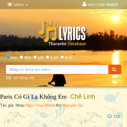
MENU
WELCOME
GUEST
ALL
TÊN
LỜI
C.SỸ
N.SỸ
Gõ Tiếng Việt
Paris Có Gì Lạ Không Em
Chế Linh
-
Tác giả: Nhạc
Ngô Thụy Miên
, thơ
Nguyên Sa
723