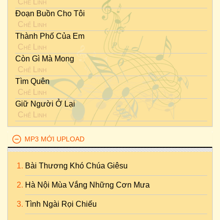
Chế Linh
Đoạn Buồn Cho Tôi
Chế Linh
Thành Phố Của Em
Chế Linh
Còn Gì Mà Mong
Chế Linh
Tìm Quên
Chế Linh
Giữ Người Ở Lại
Chế Linh
MP3 MỚI UPLOAD
Bài Thương Khó Chúa Giêsu
Hà Nội Mùa Vắng Những Cơn Mưa
Tình Ngài Rọi Chiếu