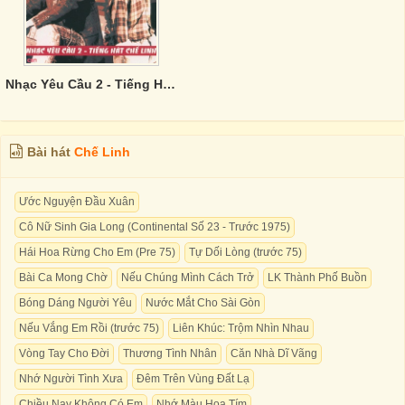
Nhạc Yêu Cầu 2 - Tiếng Hát Chế Linh
Bài hát
Chế Linh
Ước Nguyện Đầu Xuân
Cô Nữ Sinh Gia Long (Continental Số 23 - Trước 1975)
Hái Hoa Rừng Cho Em (Pre 75)
Tự Dối Lòng (trước 75)
Bài Ca Mong Chờ
Nếu Chúng Mình Cách Trở
LK Thành Phố Buồn
Bóng Dáng Người Yêu
Nước Mắt Cho Sài Gòn
Nếu Vắng Em Rồi (trước 75)
Liên Khúc: Trộm Nhìn Nhau
Vòng Tay Cho Đời
Thương Tình Nhân
Căn Nhà Dĩ Vãng
Nhớ Người Tình Xưa
Đêm Trên Vùng Đất Lạ
Chiều Nay Không Có Em
Nhớ Màu Hoa Tím