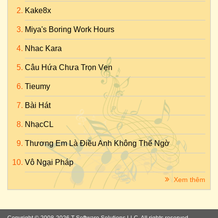
Kake8x
Miya's Boring Work Hours
Nhac Kara
Câu Hứa Chưa Trọn Vẹn
Tieumy
Bài Hát
NhạcCL
Thương Em Là Điều Anh Không Thể Ngờ
Vô Ngại Pháp
Xem thêm