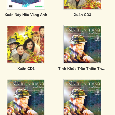
Xuân Này Nếu Vắng Anh
Xuân CD3
Xuân CD1
Tình Khúc Trần Thiện Thanh - CD4