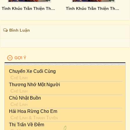
Tình Khúc Trần Thiện Thanh - CD3
Tình Khúc Trần Thiện Thanh - CD1
Bình Luận
GỢI Ý
Chuyến Xe Cuối Cùng
Chế Linh
Thương Nhớ Một Người
Chế Linh
Chủ Nhật Buồn
Chế Linh
Hái Hoa Rừng Cho Em
Chế Linh
&
Thanh Tuyền
Thị Trấn Về Đêm