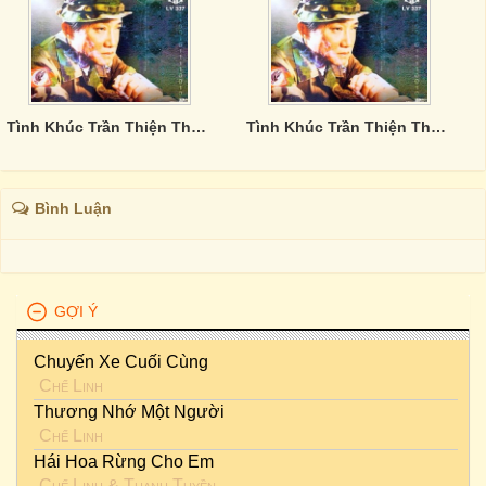
Tình Khúc Trần Thiện Thanh - CD3
Tình Khúc Trần Thiện Thanh - CD1
Bình Luận
GỢI Ý
Chuyến Xe Cuối Cùng
Chế Linh
Thương Nhớ Một Người
Chế Linh
Hái Hoa Rừng Cho Em
Chế Linh
&
Thanh Tuyền