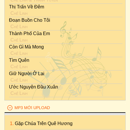
Thị Trấn Về Đêm
Chế Linh
Đoạn Buồn Cho Tôi
Chế Linh
Thành Phố Của Em
Chế Linh
Còn Gì Mà Mong
Chế Linh
Tìm Quên
Chế Linh
Giữ Người Ở Lại
Chế Linh
Ước Nguyện Đầu Xuân
Chế Linh
MP3 MỚI UPLOAD
Gặp Chúa Trên Quê Hương