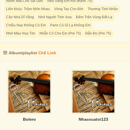
Nước Mắt Cho Sài Gòn
Nếu Vắng Em Rồi (trước 75)
Liên Khúc: Trộm Nhìn Nhau
Vòng Tay Cho Đời
Thương Tình Nhân
Căn Nhà Dĩ Vãng
Nhớ Người Tình Xưa
Đêm Trên Vùng Đất Lạ
Chiều Nay Không Có Em
Paris Có Gì Lạ Không Em
Nhớ Màu Hoa Tím
Nhẫn Cỏ Cho Em (Pre 75)
Đắn Đo (Pre 75)
Album/playlist
Chế Linh
Bolero
Nhaccuatoi123