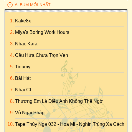
ALBUM MỚI NHẤT
Kake8x
Miya's Boring Work Hours
Nhac Kara
Câu Hứa Chưa Trọn Vẹn
Tieumy
Bài Hát
NhạcCL
Thương Em Là Điều Anh Không Thể Ngờ
Vô Ngại Pháp
Tape Thúy Nga 032 - Họa Mi - Nghìn Trùng Xa Cách