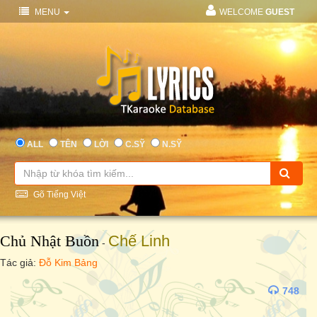
MENU
WELCOME
GUEST
ALL
TÊN
LỜI
C.SỸ
N.SỸ
Gõ Tiếng Việt
Chủ Nhật Buồn
Chế Linh
-
Tác giả:
Đỗ Kim Bảng
748