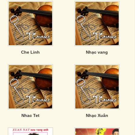
Che Linh
Nhạc vang
Nhac Tet
Nhạc Xuân