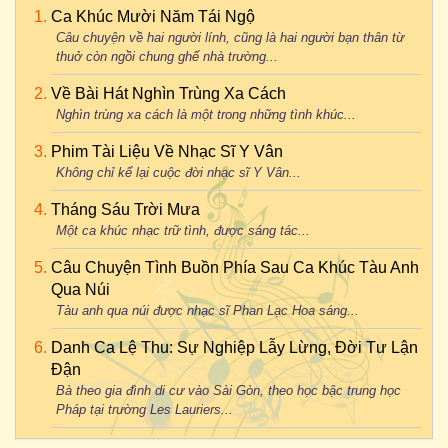
Ca Khúc Mười Năm Tái Ngộ
Câu chuyện về hai người lính, cũng là hai người bạn thân từ
thuở còn ngồi chung ghế nhà trường...
Về Bài Hát Nghìn Trùng Xa Cách
Nghìn trùng xa cách là một trong những tình khúc...
Phim Tài Liệu Về Nhạc Sĩ Y Vân
Không chỉ kể lại cuộc đời nhạc sĩ Y Vân...
Tháng Sáu Trời Mưa
Một ca khúc nhạc trữ tình, được sáng tác...
Câu Chuyện Tình Buồn Phía Sau Ca Khúc Tàu Anh
Qua Núi
Tàu anh qua núi được nhạc sĩ Phan Lạc Hoa sáng...
Danh Ca Lệ Thu: Sự Nghiệp Lẫy Lừng, Đời Tư Lận
Đận
Bà theo gia đình di cư vào Sài Gòn, theo học bậc trung học
Pháp tại trường Les Lauriers...