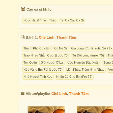
Các ca sĩ khác
Ngọc Hải & Thạch Thảo
Tất Cả Các Ca Sĩ
Bài hát
Chế Linh
,
Thanh Tâm
Thành Phố Của Em
Cô Nữ Sinh Gia Long (Continental Số 23 -
Trao Nhau Nhẫn Cưới (trước 75)
Tự Dối Lòng (trước 75)
Thấ
Tìm Quên
Giữ Người Ở Lại
Ước Nguyện Đầu Xuân
Bóng 
Nếu Vắng Em Rồi (trước 75)
Liên Khúc: Trộm Nhìn Nhau
Vòn
Nhớ Người Tình Xưa
Nhẫn Cỏ Cho Em (Pre 75)
Album/playlist
Chế Linh
,
Thanh Tâm