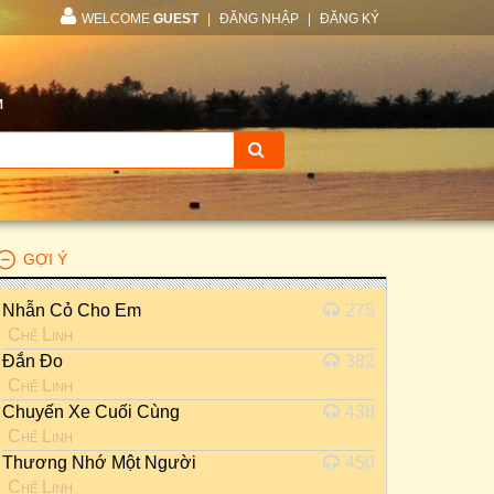
WELCOME
GUEST
|
ĐĂNG NHẬP
|
ĐĂNG KÝ
M
GỢI Ý
Nhẫn Cỏ Cho Em
275
Chế Linh
Đắn Đo
382
Chế Linh
Chuyến Xe Cuối Cùng
438
Chế Linh
Thương Nhớ Một Người
450
Chế Linh