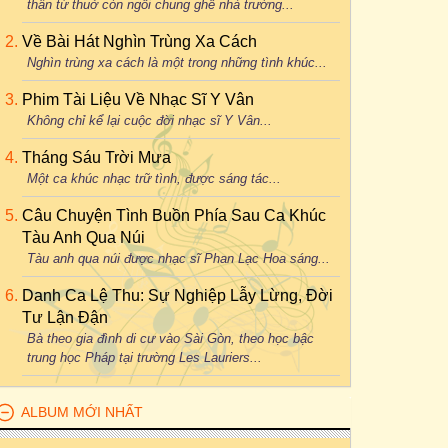
thân từ thuở còn ngồi chung ghế nhà trường...
Về Bài Hát Nghìn Trùng Xa Cách
Nghìn trùng xa cách là một trong những tình khúc...
Phim Tài Liệu Về Nhạc Sĩ Y Vân
Không chỉ kể lại cuộc đời nhạc sĩ Y Vân...
Tháng Sáu Trời Mưa
Một ca khúc nhạc trữ tình, được sáng tác...
Câu Chuyện Tình Buồn Phía Sau Ca Khúc
Tàu Anh Qua Núi
Tàu anh qua núi được nhạc sĩ Phan Lạc Hoa sáng...
Danh Ca Lệ Thu: Sự Nghiệp Lẫy Lừng, Đời
Tư Lận Đận
Bà theo gia đình di cư vào Sài Gòn, theo học bậc
trung học Pháp tại trường Les Lauriers...
ALBUM MỚI NHẤT