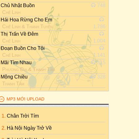
Chủ Nhật Buồn
748
Chế Linh
Hái Hoa Rừng Cho Em
Chế Linh
&
Thanh Tuyền
1.786
Thị Trấn Về Đêm
Chế Linh
1.004
Đoạn Buồn Cho Tôi
Chế Linh
1.141
Mãi Tìm Nhau
315
Phương Đại
&
Thanh Tâm
Mộng Chiều
328
Thanh Tâm
MP3 MỚI UPLOAD
Chân Trời Tím
Hà Nội Ngày Trở Về