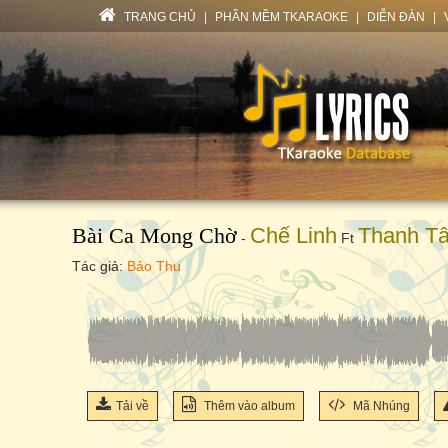
TRANG CHỦ
|
PHẦN MỀM TKARAOKE
|
DIỄN ĐÀN
|
Bài Ca Mong Chờ
Chế Linh
Thanh T
-
Ft
Tác giả:
Bảo Thu
Tải về
Thêm vào album
Mã Nhúng