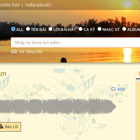
VƯỜN THƠ
|
THÊM BÀI HÁT
ALL
TÊN BÀI
LỜI BÀI HÁT
CA SỸ
NHẠC SỸ
ALBU
Gõ Tiếng Việt
âm
403
Báo Lỗi