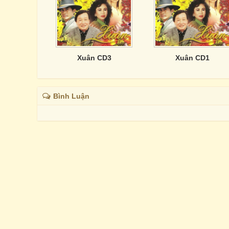
Xuân CD3
Xuân CD1
Bình Luận