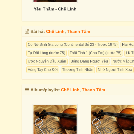
Yêu Thầm - Chế Linh
Bài hát
Chế Linh
,
Thanh Tâm
Cô Nữ Sinh Gia Long (Continental Số 23 - Trước 1975)
Hái Ho
Tự Dối Lòng (trước 75)
Thất Tình 1 (Cho Em) (trước 75)
LK T
Ước Nguyện Đầu Xuân
Bóng Dáng Người Yêu
Nước Mắt Ch
Vòng Tay Cho Đời
Thương Tình Nhân
Nhớ Người Tình Xưa
Album/playlist
Chế Linh
,
Thanh Tâm