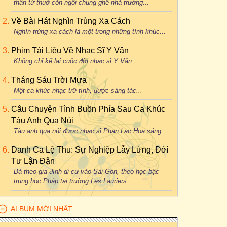
thân từ thuở còn ngồi chung ghế nhà trường...
Về Bài Hát Nghìn Trùng Xa Cách
Nghìn trùng xa cách là một trong những tình khúc...
Phim Tài Liệu Về Nhạc Sĩ Y Vân
Không chỉ kể lại cuộc đời nhạc sĩ Y Vân...
Tháng Sáu Trời Mưa
Một ca khúc nhạc trữ tình, được sáng tác...
Câu Chuyện Tình Buồn Phía Sau Ca Khúc
Tàu Anh Qua Núi
Tàu anh qua núi được nhạc sĩ Phan Lạc Hoa sáng...
Danh Ca Lệ Thu: Sự Nghiệp Lẫy Lừng, Đời
Tư Lận Đận
Bà theo gia đình di cư vào Sài Gòn, theo học bậc
trung học Pháp tại trường Les Lauriers...
ALBUM MỚI NHẤT