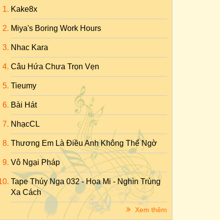
Kake8x
Miya's Boring Work Hours
Nhac Kara
Câu Hứa Chưa Trọn Vẹn
Tieumy
Bài Hát
NhạcCL
Thương Em Là Điều Anh Không Thể Ngờ
Vô Ngại Pháp
Tape Thúy Nga 032 - Họa Mi - Nghìn Trùng
Xa Cách
Xem thêm