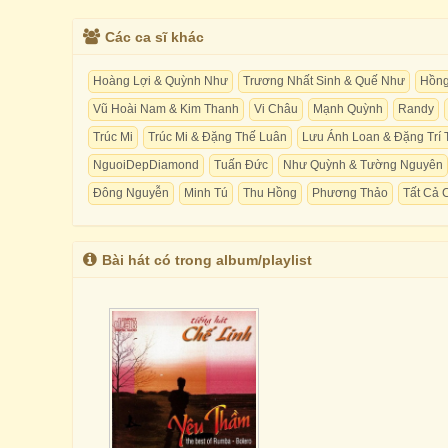
Các ca sĩ khác
Hoàng Lợi & Quỳnh Như
Trương Nhất Sinh & Quế Như
Hồng
Vũ Hoài Nam & Kim Thanh
Vi Châu
Mạnh Quỳnh
Randy
Trúc Mi
Trúc Mi & Đặng Thế Luân
Lưu Ánh Loan & Đặng Trí 
NguoiDepDiamond
Tuấn Đức
Như Quỳnh & Tường Nguyên
Đông Nguyễn
Minh Tú
Thu Hồng
Phương Thảo
Tất Cả 
Bài hát có trong album/playlist