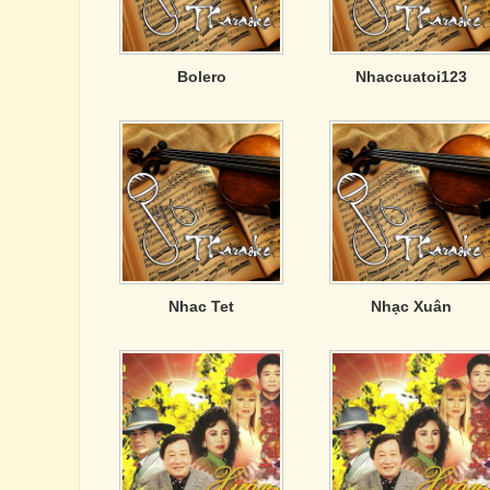
Bolero
Nhaccuatoi123
Nhac Tet
Nhạc Xuân