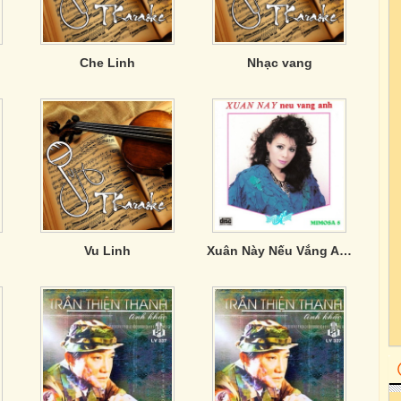
Che Linh
Nhạc vang
Vu Linh
Xuân Này Nếu Vắng Anh