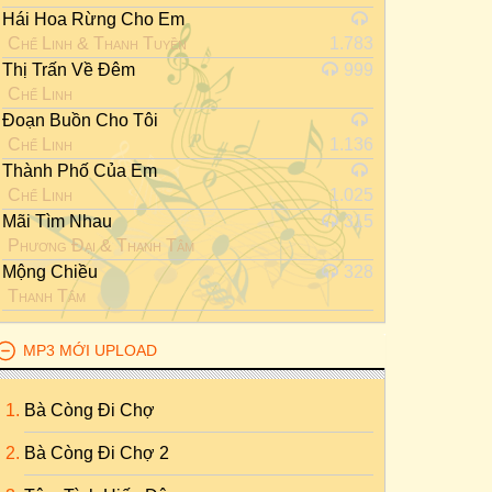
Hái Hoa Rừng Cho Em
Chế Linh
&
Thanh Tuyền
1.783
Thị Trấn Về Đêm
999
Chế Linh
Đoạn Buồn Cho Tôi
Chế Linh
1.136
Thành Phố Của Em
Chế Linh
1.025
Mãi Tìm Nhau
315
Phương Đại
&
Thanh Tâm
Mộng Chiều
328
Thanh Tâm
MP3 MỚI UPLOAD
Bà Còng Đi Chợ
Bà Còng Đi Chợ 2