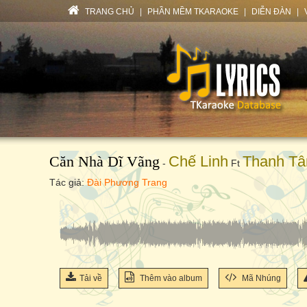
TRANG CHỦ
|
PHẦN MỀM TKARAOKE
|
DIỄN ĐÀN
|
Căn Nhà Dĩ Vãng
Chế Linh
Thanh T
-
Ft
Tác giả:
Đài Phương Trang
Tải về
Thêm vào album
Mã Nhúng