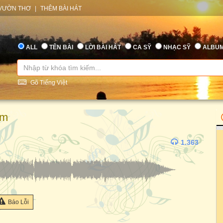
VƯỜN THƠ
|
THÊM BÀI HÁT
ALL
TÊN BÀI
LỜI BÀI HÁT
CA SỸ
NHẠC SỸ
ALBU
Gõ Tiếng Việt
âm
1.363
Báo Lỗi