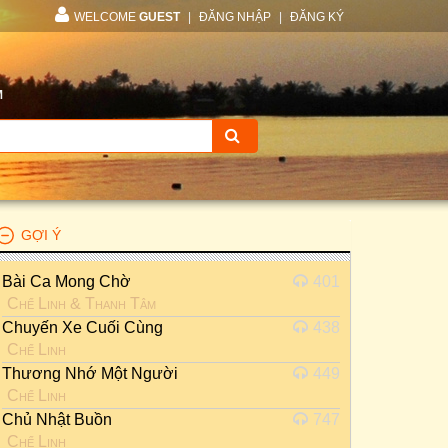
WELCOME
GUEST
|
ĐĂNG NHẬP
|
ĐĂNG KÝ
M
GỢI Ý
Bài Ca Mong Chờ
401
Chế Linh
&
Thanh Tâm
Chuyến Xe Cuối Cùng
438
Chế Linh
Thương Nhớ Một Người
449
Chế Linh
Chủ Nhật Buồn
747
Chế Linh